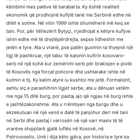
këmbimi mes palëve të barabarta. Ky është realiteti
ekonomik që prodhojnë kufijtë tanë me Serbinë edhe në
ditët e sotme. Në vitin 1999 ishte shumëherë më keq se
tani. Por, për Vëllezërit Bytyçi, rrjedhojat e këtyre kufijve
ishin edhe më të drejtëpërdrejta, sepse lidheshin me
jetën e tyre. Ata u vranë, pse patën guximin ta thyejnë një
ligj të pashkruar, një tabu: të kalonin kufirin kosovaro-
serb në një kohë kur zemërimi serb për brakisjen e plotë
të Kosovës nga forcat policore dhe ushtarake ishte në
kulmin e tij. Ky kalim atyre iu kushtoi me jetë. Formalisht,
ashtu siç e parashihnin ligjet serbe, ata u dënuan vetëm
me nga 15 ditë burg, por pastaj ajo që ngjau në burg ishte
e jashtëzakonshme. Ata u rrëmbyen nga burgu dhe u
ekzekutuan në një vend e datë të panjohur deri më tani
në Serbi dhe pastaj i varrosën në një varr masiv të të
vrarëve shqiptarë gjatë luftës në Kosovë, në
Petrovosello. Unë i dija këto gjëra, por historia e tyre ka