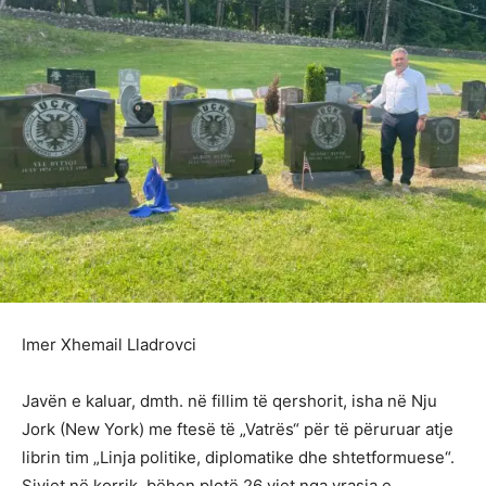
Imer Xhemail Lladrovci
Javën e kaluar, dmth. në fillim të qershorit, isha në Nju
Jork (New York) me ftesë të „Vatrës“ për të përuruar atje
librin tim „Linja politike, diplomatike dhe shtetformuese“.
Sivjet në korrik, bëhen plotë 26 vjet nga vrasja e