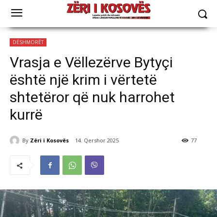
DËSHMORËT
Vrasja e Vëllezërve Bytyçi
është një krim i vërtetë
shtetëror që nuk harrohet
kurrë
By
Zëri i Kosovës
14. Qershor 2025
77