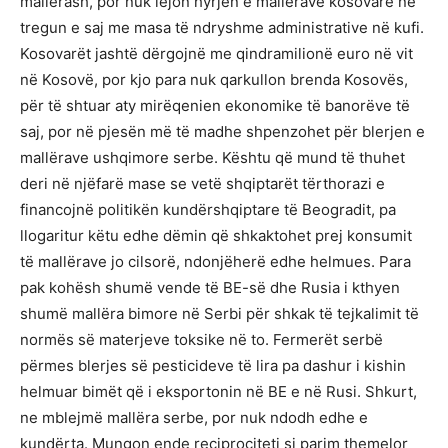
mallërash, por nuk lejon hyrjen e mallërave kosovare në
tregun e saj me masa të ndryshme administrative në kufi.
Kosovarët jashtë dërgojnë me qindramilionë euro në vit
në Kosovë, por kjo para nuk qarkullon brenda Kosovës,
për të shtuar aty mirëqenien ekonomike të banorëve të
saj, por në pjesën më të madhe shpenzohet për blerjen e
mallërave ushqimore serbe. Kështu që mund të thuhet
deri në njëfarë mase se vetë shqiptarët tërthorazi e
financojnë politikën kundërshqiptare të Beogradit, pa
llogaritur këtu edhe dëmin që shkaktohet prej konsumit
të mallërave jo cilsorë, ndonjëherë edhe helmues. Para
pak kohësh shumë vende të BE-së dhe Rusia i kthyen
shumë mallëra bimore në Serbi për shkak të tejkalimit të
normës së materjeve toksike në to. Fermerët serbë
përmes blerjes së pesticideve të lira pa dashur i kishin
helmuar bimët që i eksportonin në BE e në Rusi. Shkurt,
ne mblejmë mallëra serbe, por nuk ndodh edhe e
kundërta. Mungon ende reciprociteti si parim themelor