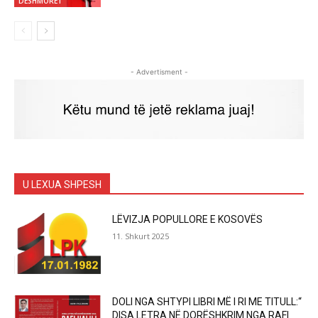
DËSHMORËT
- Advertisment -
U LEXUA SHPESH
LËVIZJA POPULLORE E KOSOVËS
11. Shkurt 2025
DOLI NGA SHTYPI LIBRI MË I RI ME TITULL:“
DISA LETRA NË DORËSHKRIM NGA RAFI