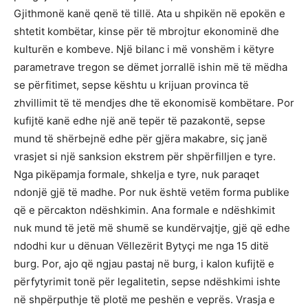
Gjithmonë kanë qenë të tillë. Ata u shpikën në epokën e
shtetit kombëtar, kinse për të mbrojtur ekonominë dhe
kulturën e kombeve. Një bilanc i më vonshëm i këtyre
parametrave tregon se dëmet jorrallë ishin më të mëdha
se përfitimet, sepse kështu u krijuan provinca të
zhvillimit të të mendjes dhe të ekonomisë kombëtare. Por
kufijtë kanë edhe një anë tepër të pazakontë, sepse
mund të shërbejnë edhe për gjëra makabre, siç janë
vrasjet si një sanksion ekstrem për shpërfilljen e tyre.
Nga pikëpamja formale, shkelja e tyre, nuk paraqet
ndonjë gjë të madhe. Por nuk është vetëm forma publike
që e përcakton ndëshkimin. Ana formale e ndëshkimit
nuk mund të jetë më shumë se kundërvajtje, gjë që edhe
ndodhi kur u dënuan Vëllezërit Bytyçi me nga 15 ditë
burg. Por, ajo që ngjau pastaj në burg, i kalon kufijtë e
përfytyrimit tonë për legalitetin, sepse ndëshkimi ishte
në shpërputhje të plotë me peshën e veprës. Vrasja e