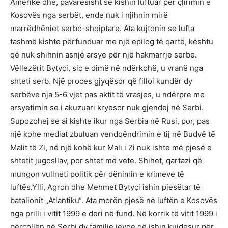
Amerikë dhe, pavarësisht se kishin luftuar për çlirimin e
Kosovës nga serbët, ende nuk i njihnin mirë
marrëdhëniet serbo-shqiptare. Ata kujtonin se lufta
tashmë kishte përfunduar me një epilog të qartë, kështu
që nuk shihnin asnjë arsye për një hakmarrje serbe.
Vëllezërit Bytyçi, siç e dimë në ndërkohë, u vranë nga
shteti serb. Një proces gjyqësor që filloi kundër dy
serbëve nja 5-6 vjet pas aktit të vrasjes, u ndërpre me
arsyetimin se i akuzuari kryesor nuk gjendej në Serbi.
Supozohej se ai kishte ikur nga Serbia në Rusi, por, pas
një kohe mediat zbuluan vendqëndrimin e tij në Budvë të
Malit të Zi, në një kohë kur Mali i Zi nuk ishte më pjesë e
shtetit jugosllav, por shtet më vete. Shihet, qartazi që
mungon vullneti politik për dënimin e krimeve të
luftës.Ylli, Agron dhe Mehmet Bytyçi ishin pjesëtar të
batalionit „Atlantiku“. Ata morën pjesë nė luftën e Kosovës
nga prilli i vitit 1999 e deri në fund. Në korrik të vitit 1999 i
përcollën në Serbi dy familje jevge që ishin kujdesur për