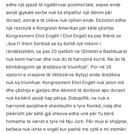
edhe një pjesë të ngatërruar postmortale, sepse ende
asnjë gjykatë serbe nuk ka shpalllur një dënim për
dorasit, emrat e të cilëve nuk njihen ende. Ekziston edhe
një rezolutë e Kongresit Amerikan për këtë çështje.
Kongresmeni Eliot Engëll ( Eliot Engel) ka pas thënë se
„dua t’i them Serbisë se ky është një mësim i
rëndësishëm, se pas 20 vjetësh ne (Shtetet e Bashkuara)
nuk kemi harruar dhe nuk do të harrojmë kurrë. Ne do të
këmbëngulim që drejtësia të triumfojë“. Por në 26
vjetorin e vrasjeve të Vëllezërve Bytyçi ende drejtësia
nuk ka triumfuar. Kongresmeni Eliot Engëll nuk jeton më
dhe çështja e gjetjes dhe dënimit të dorësve apo dorasit
nuk ka bërë asnjë hap përpa. Sidoqoftë, ne nuk e
harrojmë asnjëherë shembullin e tyre fisnikë, ndaj dhe
pikërisht për këtë gjë shkova edhe unë për t’u bërë
homazhe te varret e tyre në Nju Jork. Për mua si shqiptar,
befasia nuk ishte e vogël kur pashë me sytë e mi stemën