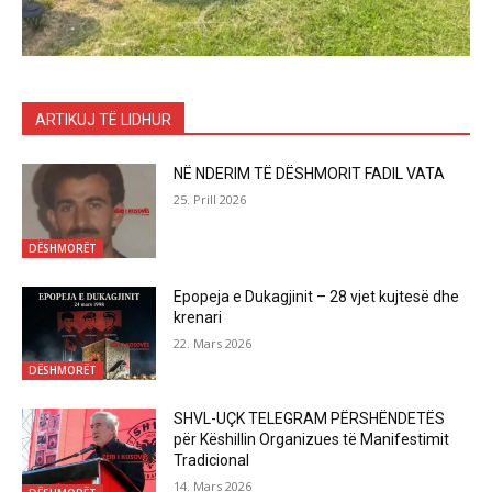
ARTIKUJ TË LIDHUR
NË NDERIM TË DËSHMORIT FADIL VATA
25. Prill 2026
DËSHMORËT
Epopeja e Dukagjinit – 28 vjet kujtesë dhe
krenari
22. Mars 2026
DËSHMORËT
SHVL-UÇK TELEGRAM PËRSHËNDETËS
për Këshillin Organizues të Manifestimit
Tradicional
14. Mars 2026