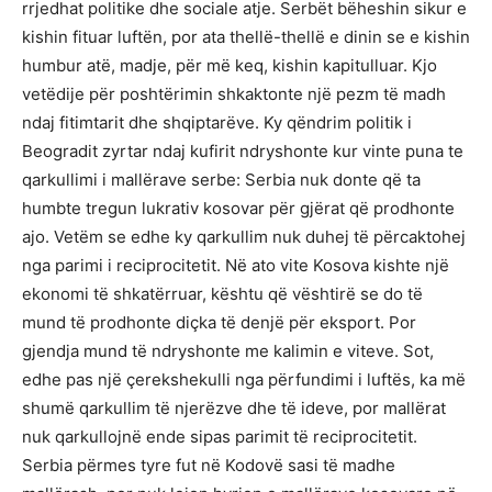
rrjedhat politike dhe sociale atje. Serbët bëheshin sikur e
kishin fituar luftën, por ata thellë-thellë e dinin se e kishin
humbur atë, madje, për më keq, kishin kapitulluar. Kjo
vetëdije për poshtërimin shkaktonte një pezm të madh
ndaj fitimtarit dhe shqiptarëve. Ky qëndrim politik i
Beogradit zyrtar ndaj kufirit ndryshonte kur vinte puna te
qarkullimi i mallërave serbe: Serbia nuk donte që ta
humbte tregun lukrativ kosovar për gjërat që prodhonte
ajo. Vetëm se edhe ky qarkullim nuk duhej të përcaktohej
nga parimi i reciprocitetit. Në ato vite Kosova kishte një
ekonomi të shkatërruar, kështu që vështirë se do të
mund të prodhonte diçka të denjë për eksport. Por
gjendja mund të ndryshonte me kalimin e viteve. Sot,
edhe pas një çerekshekulli nga përfundimi i luftës, ka më
shumë qarkullim të njerëzve dhe të ideve, por mallërat
nuk qarkullojnë ende sipas parimit të reciprocitetit.
Serbia përmes tyre fut në Kodovë sasi të madhe