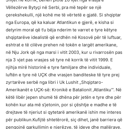
Vëllezërve Bytyçi në Serbi, pra më tepër se një
çerekshekulli, një kohë me të vërtetë e gjatë. Si shqiptar
nga Europa, që ka kaluar Atlantikun e gjerë, e kisha si
detyrim moral që t‘u bëja nderim te varret e tyre këtyre
shqiptarëve idealistë që erdhën në Kosovë për të luftuar,
eshtrat e të cilëve prehen në tokën e largët amerikane,
në Nju Jork që nga marsi i vitit 2003, kur u rivarrosën pas
nja 3 vjet pas vrasjes së tyre në korrik të vitit 1999. E
njihja mirë historinë e tyre familjare dhe individuale,
luftën e tyre në UÇK dhe vrasjen banditeske të tyre prej
zyrtarëve serbë nga libri i Uk Lushit „Shqiptaro-
Amerikanët e UÇK-së: Kronikë e Batalionit ‚Atlantiku’“. Në
këtë libër jepen shumë të dhëna për jetën e tyre dhe për
kohën kur ata më s‘jetonin, por si çështje e madhe e të
drejtave të njeriut si qytetarë amerikanë ishin me interes
për publikun.Kufijtë shtetërorë, siç dihet, janë barriera që
pengojnë qarkullimin e njerëzve, të ideve dhe mallërave.