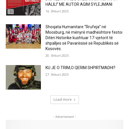
HALILI“ ME AUTOR AGIM SYLEJMANI
16. Shkurt 2025
Shoqata Humanitare “Rrufeja” në
Moosburg, në mënyrë madhështore festoi
Ditën Historike kushtuar 17-vjetorit të
shpalljes së Pavarësisë së Republikës së
Kosovës.
20. Shkurt 2025
KU JE O TRIM,O QERIM SHPIRTMADHI?
27. Shkurt 2025
Load more
- Advertisment -