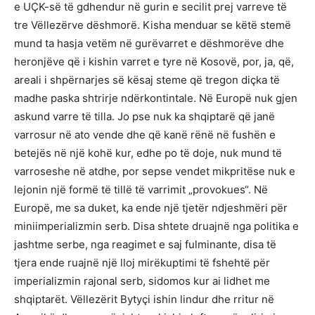
e UÇK-së të gdhendur në gurin e secilit prej varreve të
tre Vëllezërve dëshmorë. Kisha menduar se këtë stemë
mund ta hasja vetëm në gurëvarret e dëshmorëve dhe
heronjëve që i kishin varret e tyre në Kosovë, por, ja, që,
areali i shpërnarjes së kësaj steme që tregon diçka të
madhe paska shtrirje ndërkontintale. Në Europë nuk gjen
askund varre të tilla. Jo pse nuk ka shqiptarë që janë
varrosur në ato vende dhe që kanë rënë në fushën e
betejës në një kohë kur, edhe po të doje, nuk mund të
varroseshe në atdhe, por sepse vendet mikpritëse nuk e
lejonin një formë të tillë të varrimit „provokues“. Në
Europë, me sa duket, ka ende një tjetër ndjeshmëri për
miniimperializmin serb. Disa shtete druajnë nga politika e
jashtme serbe, nga reagimet e saj fulminante, disa të
tjera ende ruajnë një lloj mirëkuptimi të fshehtë për
imperializmin rajonal serb, sidomos kur ai lidhet me
shqiptarët. Vëllezërit Bytyçi ishin lindur dhe rritur në