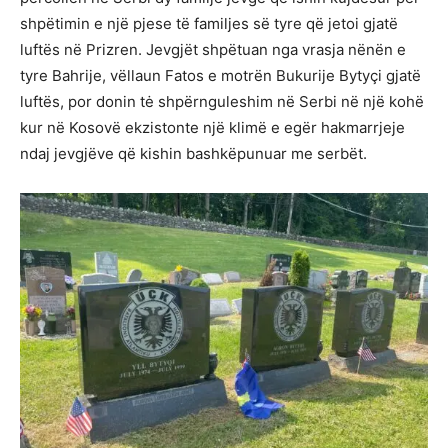
shpëtimin e një pjese të familjes së tyre që jetoi gjatë
luftës në Prizren. Jevgjët shpëtuan nga vrasja nënën e
tyre Bahrije, vëllaun Fatos e motrën Bukurije Bytyçi gjatë
luftës, por donin tė shpërnguleshim në Serbi në një kohë
kur në Kosovë ekzistonte një klimë e egër hakmarrjeje
ndaj jevgjëve që kishin bashkëpunuar me serbët.