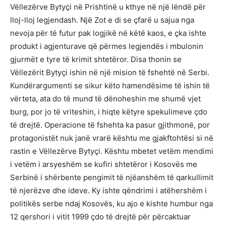
Vëllezërve Bytyçi në Prishtinë u kthye në një lëndë për
lloj-lloj legjendash. Një Zot e di se çfarë u sajua nga
nevoja për të futur pak logjikë në këtë kaos, e çka ishte
produkt i agjenturave që përmes legjendës i mbulonin
gjurmët e tyre të krimit shtetëror. Disa thonin se
Vëllezërit Bytyçi ishin në një mision të fshehtë në Serbi.
Kundërargumenti se sikur këto hamendësime të ishin të
vërteta, ata do të mund të dënoheshin me shumë vjet
burg, por jo të vriteshin, i hiqte këtyre spekulimeve çdo
të drejtë. Operacione të fshehta ka pasur gjithmonë, por
protagonistët nuk janë vrarë kështu me gjakftohtësi si në
rastin e Vëllezërve Bytyçi. Kështu mbetet vetëm mendimi
i vetëm i arsyeshëm se kufiri shtetëror i Kosovës me
Serbinë i shërbente pengimit të njëanshëm të qarkullimit
të njerëzve dhe ideve. Ky ishte qëndrimi i atëhershëm i
politikës serbe ndaj Kosovës, ku ajo e kishte humbur nga
12 qershori i vitit 1999 çdo të drejtë për përcaktuar