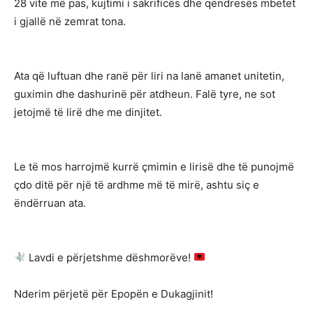
28 vite më pas, kujtimi i sakrificës dhe qëndresës mbetet
i gjallë në zemrat tona.
Ata që luftuan dhe ranë për liri na lanë amanet unitetin,
guximin dhe dashurinë për atdheun. Falë tyre, ne sot
jetojmë të lirë dhe me dinjitet.
Le të mos harrojmë kurrë çmimin e lirisë dhe të punojmë
çdo ditë për një të ardhme më të mirë, ashtu siç e
ëndërruan ata.
Lavdi e përjetshme dëshmorëve!
Nderim përjetë për Epopën e Dukagjinit!