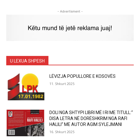
- Advertisment -
U LEXUA SHPESH
LËVIZJA POPULLORE E KOSOVËS
11. Shkurt 2025
DOLI NGA SHTYPI LIBRI MË I RI ME TITULL:“
DISA LETRA NË DORËSHKRIM NGA RAFI
HALILI“ ME AUTOR AGIM SYLEJMANI
16. Shkurt 2025