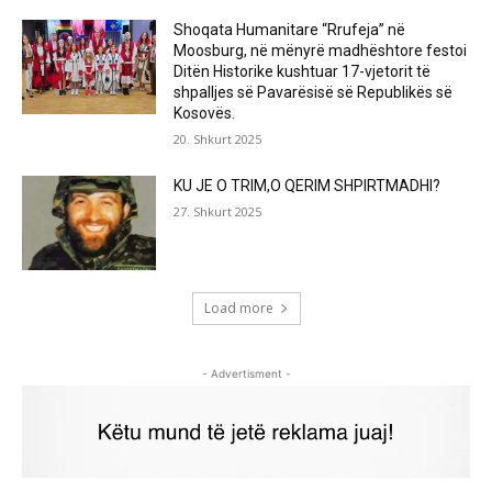
Shoqata Humanitare “Rrufeja” në
Moosburg, në mënyrë madhështore festoi
Ditën Historike kushtuar 17-vjetorit të
shpalljes së Pavarësisë së Republikës së
Kosovës.
20. Shkurt 2025
KU JE O TRIM,O QERIM SHPIRTMADHI?
27. Shkurt 2025
Load more
- Advertisment -