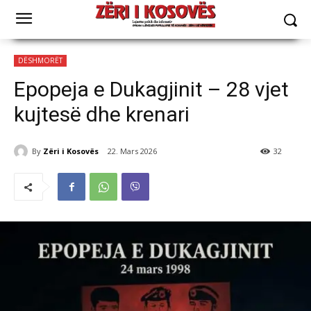
DËSHMORËT
Epopeja e Dukagjinit – 28 vjet
kujtesë dhe krenari
By
Zëri i Kosovës
22. Mars 2026
32