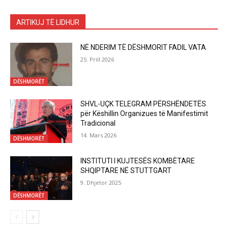
ARTIKUJ TË LIDHUR
NË NDERIM TË DËSHMORIT FADIL VATA
25. Prill 2026
DËSHMORËT
SHVL-UÇK TELEGRAM PËRSHËNDETËS
për Këshillin Organizues të Manifestimit
Tradicional
14. Mars 2026
DËSHMORËT
INSTITUTI I KUJTESËS KOMBËTARE
SHQIPTARE NË STUTTGART
9. Dhjetor 2025
DËSHMORËT