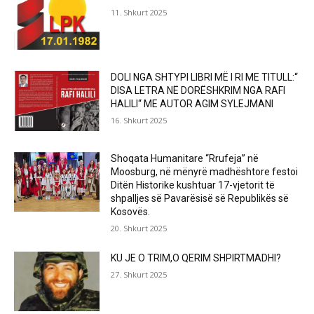
11. Shkurt 2025
DOLI NGA SHTYPI LIBRI MË I RI ME TITULL:“
DISA LETRA NË DORËSHKRIM NGA RAFI
HALILI“ ME AUTOR AGIM SYLEJMANI
16. Shkurt 2025
Shoqata Humanitare “Rrufeja” në
Moosburg, në mënyrë madhështore festoi
Ditën Historike kushtuar 17-vjetorit të
shpalljes së Pavarësisë së Republikës së
Kosovës.
20. Shkurt 2025
KU JE O TRIM,O QERIM SHPIRTMADHI?
27. Shkurt 2025