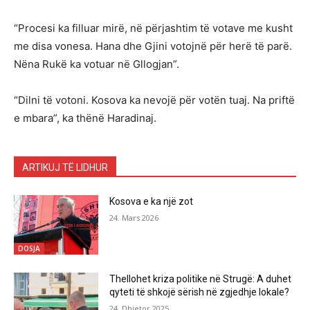
“Procesi ka filluar mirë, në përjashtim të votave me kusht
me disa vonesa. Hana dhe Gjini votojnë për herë të parë.
Nëna Rukë ka votuar në Gllogjan”.
“Dilni të votoni. Kosova ka nevojë për votën tuaj. Na priftë
e mbara”, ka thënë Haradinaj.
ARTIKUJ TË LIDHUR
Kosova e ka një zot
24. Mars 2026
DOSJA
Thellohet kriza politike në Strugë: A duhet
qyteti të shkojë sërish në zgjedhje lokale?
24. Dhjetor 2025