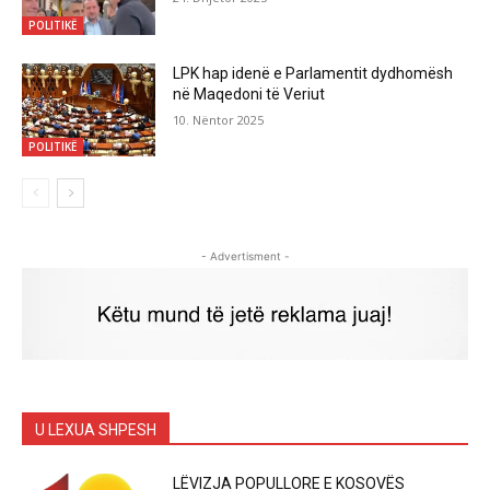
POLITIKË
LPK hap idenë e Parlamentit dydhomësh
në Maqedoni të Veriut
10. Nëntor 2025
POLITIKË
- Advertisment -
U LEXUA SHPESH
LËVIZJA POPULLORE E KOSOVËS