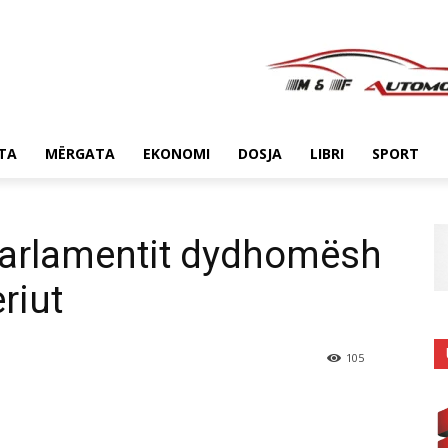
TA
MËRGATA
EKONOMI
DOSJA
LIBRI
SPORT
Parlamentit dydhomësh
riut
105