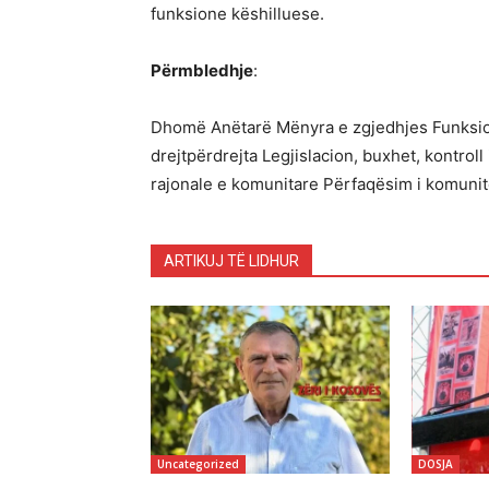
funksione këshilluese.
Përmbledhje
:
Dhomë Anëtarë Mënyra e zgjedhjes Funksio
drejtpërdrejta Legjislacion, buxhet, kontro
rajonale e komunitare Përfaqësim i komunit
ARTIKUJ TË LIDHUR
Uncategorized
DOSJA