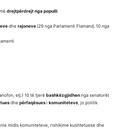
më
drejtpërdrejt nga populli
:
teve
dhe
rajoneve
(29 nga Parlamenti Flamand, 10 nga
rlamenti
nofon, etj.) 10 të tjerë
bashkëzgjidhen
nga senatorët
ktues
dhe
përfaqësues
i
komuniteteve
, jo politik
nie midis komuniteteve, rishikime kushtetuese dhe