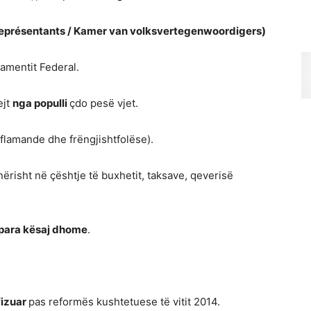
eprésentants /
Kamer van volksvertegenwoordigers)
lamentit Federal.
ejt
nga populli
çdo pesë vjet.
flamande dhe frëngjishtfolëse).
nërisht në çështje të buxhetit, taksave, qeverisë
para kësaj
dhome
.
fizuar
pas reformës kushtetuese të vitit 2014.