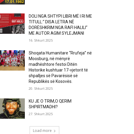
DOLI NGA SHTYPI LIBRI MË I RI ME
TITULL:“ DISA LETRA NË
DORËSHKRIM NGA RAFI HALILI“
ME AUTOR AGIM SYLEJMANI
16. Shkurt 2025
Shoqata Humanitare “Rrufeja” në
Moosburg, në mënyrë
madhështore festoi Ditën
Historike kushtuar 17-vjetorit të
shpalljes së Pavarësisë së
Republikës së Kosovës.
20. Shkurt 2025
KU JE O TRIM,O QERIM
SHPIRTMADHI?
27. Shkurt 2025
Load more