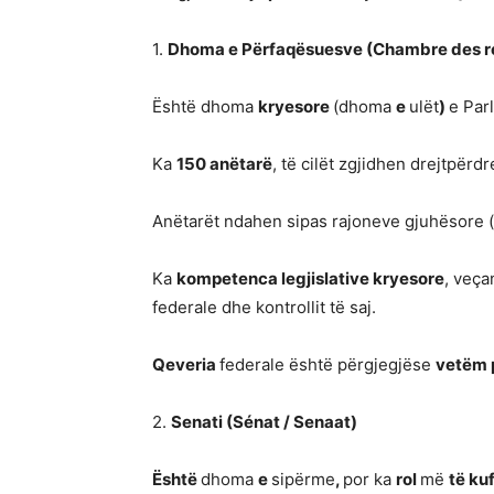
1.
Dhoma e Përfaqësuesve (Chambre des r
Është dhoma
kryesore
(dhoma
e
ulët
)
e Par
Ka
150 anëtarë
, të cilët zgjidhen drejtpërdr
Anëtarët ndahen sipas rajoneve gjuhësore (
Ka
kompetenca legjislative kryesore
, veça
federale dhe kontrollit të saj.
Qeveria
federale është përgjegjëse
vetëm 
2.
Senati (Sénat / Senaat)
Është
dhoma
e
sipërme
,
por ka
rol
më
të
ku