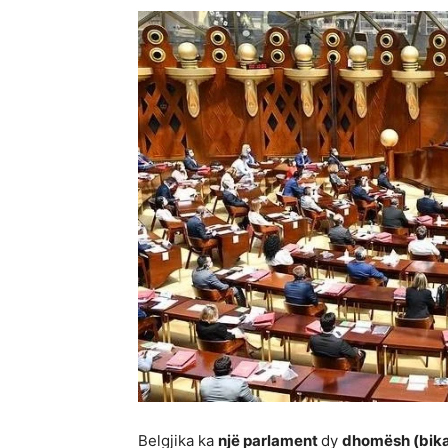
Belgjika ka
një parlament
dy
dhomësh (bik