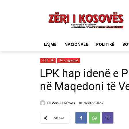
LAJME
NACIONALE
POLITIKË
BO
POLITIKË
Uncategorized
LPK hap idenë e 
në Maqedoni të Ve
By
Zëri i Kosovës
10. Nëntor 2025
Share