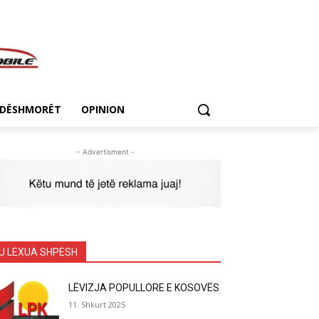
DËSHMORËT
OPINION
- Advertisment -
U LEXUA SHPESH
LËVIZJA POPULLORE E KOSOVËS
11. Shkurt 2025