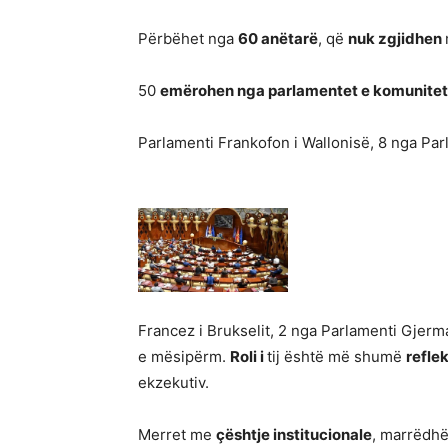
Përbëhet nga
60 anëtarë
, që
nuk zgjidhen
50
emërohen nga parlamentet
e
komunite
Parlamenti Frankofon i Wallonisë, 8 nga Pa
Francez i Brukselit, 2 nga Parlamenti Gjerma
e mësipërm.
Roli i
tij është më shumë
refle
ekzekutiv.
Merret me
çështje institucionale
, marrëdhë