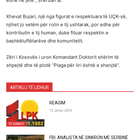
edhe në jetë”, shkruan ai.
Xhevat Bujari, një nga figurat e respektuara të UÇK-së,
njihet jo vetëm për rolin e tij ushtarak, por edhe për
kontributin e tij human, duke fituar respektin e
bashkëluftëtarëve dhe komunitetit.
Zëri i Kosovës i uron Komandant Doktorit shërim të
shpejtë dhe të plotë “Plaga për liri është e shenjtë”.
ARTIKUJ TË LIDHUR
REAGIM
15. Janar 2026
TE FUNDIT
FBI: ANALISTA NË SINKRON ME SERBINË