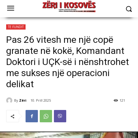
TE FUNDIT
Pas 26 vitesh me një copë
granate në kokë, Komandant
Doktori i UÇK-së i nënshtrohet
me sukses një operacioni
delikat
By
Zëri
10. Prill 2025
121