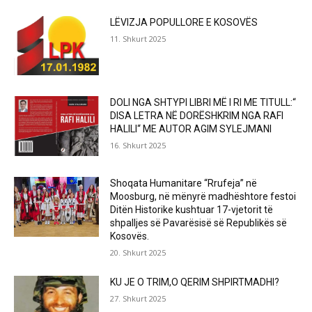
LËVIZJA POPULLORE E KOSOVËS
11. Shkurt 2025
DOLI NGA SHTYPI LIBRI MË I RI ME TITULL:“
DISA LETRA NË DORËSHKRIM NGA RAFI
HALILI“ ME AUTOR AGIM SYLEJMANI
16. Shkurt 2025
Shoqata Humanitare “Rrufeja” në
Moosburg, në mënyrë madhështore festoi
Ditën Historike kushtuar 17-vjetorit të
shpalljes së Pavarësisë së Republikës së
Kosovës.
20. Shkurt 2025
KU JE O TRIM,O QERIM SHPIRTMADHI?
27. Shkurt 2025