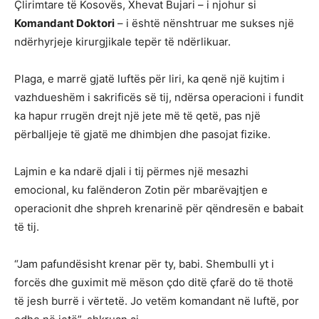
Çlirimtare të Kosovës, Xhevat Bujari – i njohur si
Komandant Doktori
– i është nënshtruar me sukses një
ndërhyrjeje kirurgjikale tepër të ndërlikuar.
Plaga, e marrë gjatë luftës për liri, ka qenë një kujtim i
vazhdueshëm i sakrificës së tij, ndërsa operacioni i fundit
ka hapur rrugën drejt një jete më të qetë, pas një
përballjeje të gjatë me dhimbjen dhe pasojat fizike.
Lajmin e ka ndarë djali i tij përmes një mesazhi
emocional, ku falënderon Zotin për mbarëvajtjen e
operacionit dhe shpreh krenarinë për qëndresën e babait
të tij.
“Jam pafundësisht krenar për ty, babi. Shembulli yt i
forcës dhe guximit më mëson çdo ditë çfarë do të thotë
të jesh burrë i vërtetë. Jo vetëm komandant në luftë, por