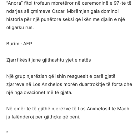
“Anora” fitoi trofeun mbretëror në ceremoninë e 97-të të
ndarjes së çmimeve Oscar. Mbrëmjen gala dominoi
historia për një punëtore seksi që ikën me djalin e një
oligarku rus.
Burimi: AFP
Zjarrfikësit janë gjithashtu yjet e natës
Një grup njerëzish që ishin reaguesit e parë gjatë
zjarreve në Los Anxhelos morën duartrokitje të forta dhe
një nga ovacionet më të gjata.
Në emër të të gjithë njerëzve të Los Anxhelosit të Madh,
ju falënderoj për gjithçka që bëni.
“