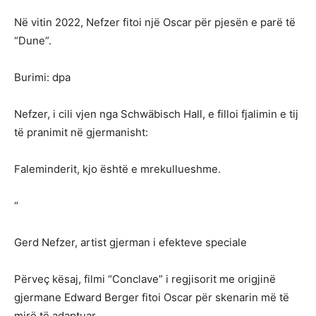
Në vitin 2022, Nefzer fitoi një Oscar për pjesën e parë të
“Dune”.
Burimi: dpa
Nefzer, i cili vjen nga Schwäbisch Hall, e filloi fjalimin e tij
të pranimit në gjermanisht:
Faleminderit, kjo është e mrekullueshme.
“
Gerd Nefzer, artist gjerman i efekteve speciale
Përveç kësaj, filmi “Conclave” i regjisorit me origjinë
gjermane Edward Berger fitoi Oscar për skenarin më të
mirë të adaptuar.