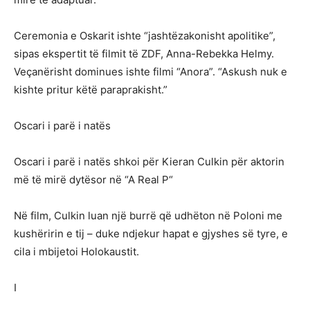
Ceremonia e Oskarit ishte “jashtëzakonisht apolitike”,
sipas ekspertit të filmit të ZDF, Anna-Rebekka Helmy.
Veçanërisht dominues ishte filmi “Anora”. “Askush nuk e
kishte pritur këtë paraprakisht.”
Oscari i parë i natës
Oscari i parë i natës shkoi për Kieran Culkin për aktorin
më të mirë dytësor në “A Real P“
Në film, Culkin luan një burrë që udhëton në Poloni me
kushëririn e tij – duke ndjekur hapat e gjyshes së tyre, e
cila i mbijetoi Holokaustit.
I