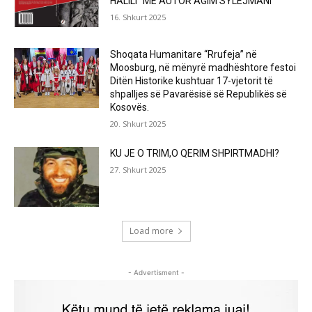
HALILI“ ME AUTOR AGIM SYLEJMANI
16. Shkurt 2025
Shoqata Humanitare “Rrufeja” në
Moosburg, në mënyrë madhështore festoi
Ditën Historike kushtuar 17-vjetorit të
shpalljes së Pavarësisë së Republikës së
Kosovës.
20. Shkurt 2025
KU JE O TRIM,O QERIM SHPIRTMADHI?
27. Shkurt 2025
Load more
- Advertisment -