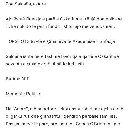
Zoe Saldaña, aktore
Ajo është fituesja e parë e Oskarit me rrënjë domenikane.
“Dhe nuk do të jem i fundit”, shtoi ajo me vendosmëri.
TOPSHOTS 97-të e Çmimeve të Akademisë – Shfaqje
Saldaña ishte bërë tashmë favoritja e qartë e Oskarit në
sezonin e çmimeve të filmit të këtij viti.
Burimi: AFP
Momente Politike
Në “Anora”, një punëtore seksi dashurohet me djalin e një
oligarku rus dhe gjithashtu i qëndron përballë familjes.
Pas çmimeve të para, prezantuesi Conan O’Brien foli për