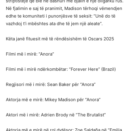
striptisteje që bie në dashuri me djalin e një oligarku rus.
Në fjalimin e saj të pranimit, Madison tërhoqi vëmendjen
edhe te komuniteti i punonjësve të seksit: “Unë do të
vazhdoj t’i mbështes ata dhe të jem një aleate”.
Këta janë fituesit më të rëndësishëm të Oscars 2025
Filmi më i mirë: “Anora”
Filmi më i mirë ndërkombëtar: “Forever Here” (Brazil)
Regjisori më i mirë: Sean Baker për “Anora”
Aktorja më e mirë: Mikey Madison për “Anora”
Aktori më i mirë: Adrien Brody në “The Brutalist”
Aktorja më e mirë në rol dytësor: Zoe Saldaña në “Emilia