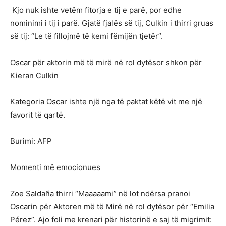
Kjo nuk ishte vetëm fitorja e tij e parë, por edhe
nominimi i tij i parë. Gjatë fjalës së tij, Culkin i thirri gruas
së tij: “Le të fillojmë të kemi fëmijën tjetër”.
Oscar për aktorin më të mirë në rol dytësor shkon për
Kieran Culkin
Kategoria Oscar ishte një nga të paktat këtë vit me një
favorit të qartë.
Burimi: AFP
Momenti më emocionues
Zoe Saldaña thirri “Maaaaami” në lot ndërsa pranoi
Oscarin për Aktoren më të Mirë në rol dytësor për “Emilia
Pérez”. Ajo foli me krenari për historinë e saj të migrimit: