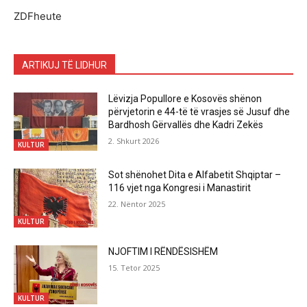
ZDFheute
ARTIKUJ TË LIDHUR
Lëvizja Popullore e Kosovës shënon
përvjetorin e 44-të të vrasjes së Jusuf dhe
Bardhosh Gërvallës dhe Kadri Zekës
2. Shkurt 2026
KULTUR
Sot shënohet Dita e Alfabetit Shqiptar –
116 vjet nga Kongresi i Manastirit
22. Nëntor 2025
KULTUR
NJOFTIM I RËNDËSISHËM
15. Tetor 2025
KULTUR