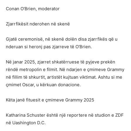
Conan O’Brien, moderator
Zjarrfikësit nderohen në skenë
Gjatë ceremonisë, në skenë dolën disa zjarrfikës që u
nderuan si heronj pas zjarreve të O’Brien.
Në janar 2025, zjarret shkatërruese të pyjeve prekën
rëndë metropolin e filmit. Në ndarjen e çmimeve Grammy
në fillim të shkurtit, artistët kujtuan viktimat. Ashtu si me
çmimet Oscar, u kërkuan donacione.
Këta janë fituesit e çmimeve Grammy 2025
Katharina Schuster është një reportere në studion e ZDF
në Uashington D.C.