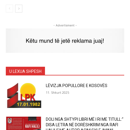
- Advertisment -
U LEXUA SHPESH
LËVIZJA POPULLORE E KOSOVËS
11. Shkurt 2025
DOLI NGA SHTYPI LIBRI MË I RI ME TITULL:“
DISA LETRA NË DORËSHKRIM NGA RAFI