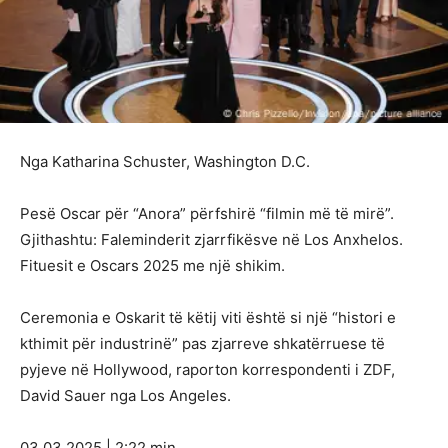
Nga Katharina Schuster, Washington D.C.
Pesë Oscar për “Anora” përfshirë “filmin më të mirë”.
Gjithashtu: Faleminderit zjarrfikësve në Los Anxhelos.
Fituesit e Oscars 2025 me një shikim.
Ceremonia e Oskarit të këtij viti është si një “histori e
kthimit për industrinë” pas zjarreve shkatërruese të
pyjeve në Hollywood, raporton korrespondenti i ZDF,
David Sauer nga Los Angeles.
03.03.2025 | 2:22 min