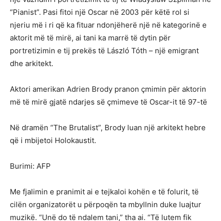
“Pianist”. Pasi fitoi një Oscar në 2003 për këtë rol si
njeriu më i ri që ka fituar ndonjëherë një në kategorinë e
aktorit më të mirë, ai tani ka marrë të dytin për
portretizimin e tij prekës të László Tóth – një emigrant
dhe arkitekt.
Aktori amerikan Adrien Brody pranon çmimin për aktorin
më të mirë gjatë ndarjes së çmimeve të Oscar-it të 97-të
Në dramën “The Brutalist”, Brody luan një arkitekt hebre
që i mbijetoi Holokaustit.
Burimi: AFP
Me fjalimin e pranimit ai e tejkaloi kohën e të folurit, të
cilën organizatorët u përpoqën ta mbyllnin duke luajtur
muzikë. “Unë do të ndalem tani,” tha ai. “Të lutem fik