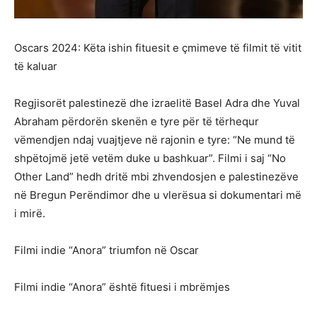
Oscars 2024: Këta ishin fituesit e çmimeve të filmit të vitit
të kaluar
Regjisorët palestinezë dhe izraelitë Basel Adra dhe Yuval
Abraham përdorën skenën e tyre për të tërhequr
vëmendjen ndaj vuajtjeve në rajonin e tyre: “Ne mund të
shpëtojmë jetë vetëm duke u bashkuar”. Filmi i saj “No
Other Land” hedh dritë mbi zhvendosjen e palestinezëve
në Bregun Perëndimor dhe u vlerësua si dokumentari më
i mirë.
Filmi indie “Anora” triumfon në Oscar
Filmi indie “Anora” është fituesi i mbrëmjes