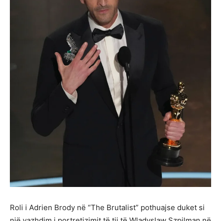
Roli i Adrien Brody në “The Brutalist” pothuajse duket si
një vazhdim i portretizimit të tij të Wladyslaw Szpilman në