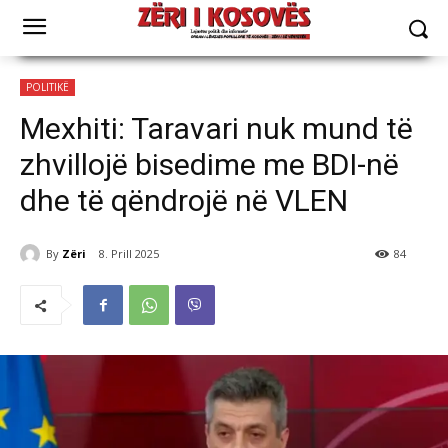
POLITIKË
Mexhiti: Taravari nuk mund të
zhvillojë bisedime me BDI-në
dhe të qëndrojë në VLEN
By
Zëri
8. Prill 2025
84