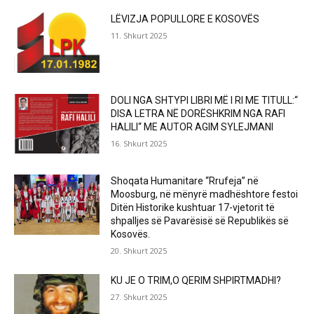
LËVIZJA POPULLORE E KOSOVËS
11. Shkurt 2025
DOLI NGA SHTYPI LIBRI MË I RI ME TITULL:“
DISA LETRA NË DORËSHKRIM NGA RAFI
HALILI“ ME AUTOR AGIM SYLEJMANI
16. Shkurt 2025
Shoqata Humanitare “Rrufeja” në
Moosburg, në mënyrë madhështore festoi
Ditën Historike kushtuar 17-vjetorit të
shpalljes së Pavarësisë së Republikës së
Kosovës.
20. Shkurt 2025
KU JE O TRIM,O QERIM SHPIRTMADHI?
27. Shkurt 2025