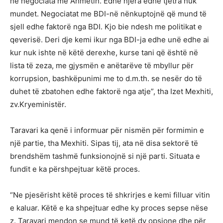
në negociata me Ahmetin. Edhe njëra edhe tjetra nuk
mundet. Negociatat me BDI-në nënkuptojnë që mund të
sjell edhe faktorë nga BDI. Kjo bie ndesh me politikat e
qeverisë. Deri dje kemi ikur nga BDI-ja edhe unë edhe ai
kur nuk ishte në këtë derexhe, kurse tani që është në
lista të zeza, me gjysmën e anëtarëve të mbyllur për
korrupsion, bashkëpunimi me to d.m.th. se nesër do të
duhet të zbatohen edhe faktorë nga atje”, tha Izet Mexhiti,
zv.Kryeministër.
Taravari ka qenë i informuar për nismën për formimin e
një partie, tha Mexhiti. Sipas tij, ata në disa sektorë të
brendshëm tashmë funksionojnë si një parti. Situata e
fundit e ka përshpejtuar këtë proces.
“Ne pjesërisht këtë proces të shkrirjes e kemi filluar vitin
e kaluar. Këtë e ka shpejtuar edhe ky proces sepse nëse
z. Taravari mendon se mund të ketë dy opsione dhe për