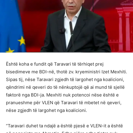
Është koha e fundit që Taravari të tërhiqet prej
bisedimeve me BDI-në, thotë zv. kryeministri Izet Mexhiti.
Sipas tij, nëse Taravari zgjedh të largohet nga koalicioni,
qëndrimi në qeveri do të nënkuptojë që ai mund të sjellë
faktorë nga BDI-ja. Mexhiti nuk potencoi nëse është e
pranueshme për VLEN që Taravari të mbetet në qeveri,
nëse zgjedh të largohet nga koalicioni.
“Taravari duhet ta ndajë a është pjesë e VLEN-it a është