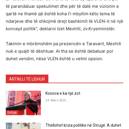
të parandaluar spekulimet dhe për të dalë me vizionin e
qartë ne thamë që është koha t’i mbyllim këto tema të
ndarjeve dhe të shkojmë drejt bashkimit të VLEN-it në një
koncept politik”, deklaroi Izet Mexhiti, zv.Kryeministër.
Takimin e mbrëmshëm pa prezencën e Taravarit, Mexhiti
nuk e quajti të dështuar. Ai tha se është debatuar por
duhet vendim, nëse VLEN është u vetmi opsion.
ARTIKUJ TË LIDHUR
Kosova e ka një zot
24. Mars 2026
DOSJA
Thellohet kriza politike në Strugë: A duhet