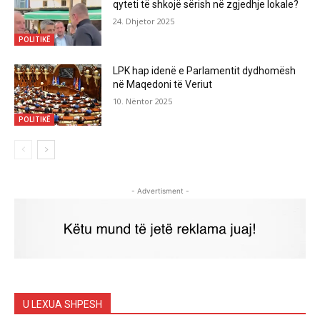
qyteti të shkojë sërish në zgjedhje lokale?
24. Dhjetor 2025
POLITIKË
LPK hap idenë e Parlamentit dydhomësh
në Maqedoni të Veriut
10. Nëntor 2025
POLITIKË
- Advertisment -
U LEXUA SHPESH