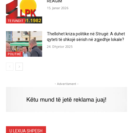
REAGIM
15. Janar 2026
TE FUNDIT
Thellohet kriza politike në Strugë: A duhet
qyteti të shkojë sërish në zgjedhje lokale?
24. Dhjetor 2025
POLITIKË
- Advertisment -
U LEXUA SHPESH