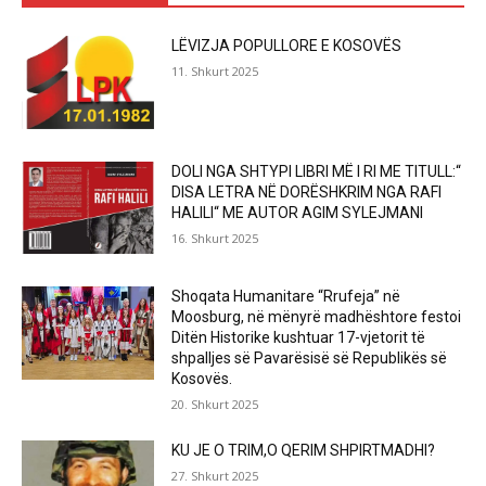
LËVIZJA POPULLORE E KOSOVËS
11. Shkurt 2025
DOLI NGA SHTYPI LIBRI MË I RI ME TITULL:“
DISA LETRA NË DORËSHKRIM NGA RAFI
HALILI“ ME AUTOR AGIM SYLEJMANI
16. Shkurt 2025
Shoqata Humanitare “Rrufeja” në
Moosburg, në mënyrë madhështore festoi
Ditën Historike kushtuar 17-vjetorit të
shpalljes së Pavarësisë së Republikës së
Kosovës.
20. Shkurt 2025
KU JE O TRIM,O QERIM SHPIRTMADHI?
27. Shkurt 2025