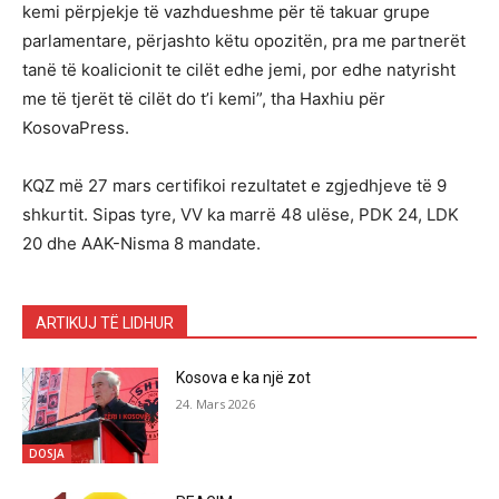
kemi përpjekje të vazhdueshme për të takuar grupe
parlamentare, përjashto këtu opozitën, pra me partnerët
tanë të koalicionit te cilët edhe jemi, por edhe natyrisht
me të tjerët të cilët do t’i kemi”, tha Haxhiu për
KosovaPress.
KQZ më 27 mars certifikoi rezultatet e zgjedhjeve të 9
shkurtit. Sipas tyre, VV ka marrë 48 ulëse, PDK 24, LDK
20 dhe AAK-Nisma 8 mandate.
ARTIKUJ TË LIDHUR
Kosova e ka një zot
24. Mars 2026
DOSJA