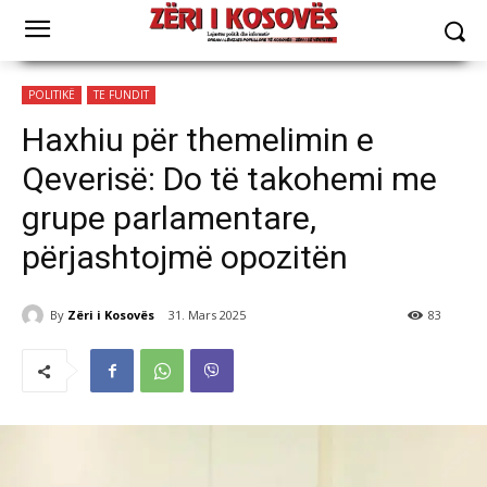
POLITIKË
TE FUNDIT
Haxhiu për themelimin e
Qeverisë: Do të takohemi me
grupe parlamentare,
përjashtojmë opozitën
By
Zëri i Kosovës
31. Mars 2025
83