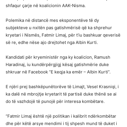
shfaqur çarje në koalicionin AAK-Nisma.
Polemika në distancë mes eksponentëve të dy
subjekteve u nxitën pas gatishmërisë që ka shprehur
kryetari i Nismës, Fatmir Limaj, për t’iu bashkuar qeverisë
së re, edhe nëse ajo drejtohet nga Albin Kurti.
Kandidati për kryeministër nga ky koalicion, Ramush
Haradinaj, iu kundërpërgjigj kësaj gatishmërie duke
shkruar në Facebook “E keqja ka emër – Albin Kurti”.
E njëri prej bashkëpunëtorëve të Limajt, Vesel Krasniqi, i
ka dalë në mbrojtje kryetarit të partisë duke thënë se ai
do të vazhdojë të punojë për interesa kombëtare.
“Fatmir Limaj është një politikan i kalibrit ndërkombëtar
dhe për këtë arsye mendimi i tij shpesh mund të duket i