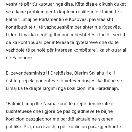
vështirë për t’u kuptuar nga disa. Këta disa e dikush duket
se e kanë problem për ta kuptuar realitetin e kthimit të z.
Fatmir Limaj në Parlamentin e Kosovës, pavarësisht
kontributit të tij të vazhdueshëm për shtetin e Kosovës.
Lideri Limaj ka qenë gjithmonë mbështetës i fortë i secilit
që ka kontribuuar për interesa të qytetarëve dhe do të
vazhdojë të punojë për interesa kombëtare”, ka shkruar ai
në Facebook.
E, zëvendësministri i Drejtësisë, Blerim Sallahu, i cili
është prej eksponentëve të Vetëvendosjes, ka thënë se
Limaj ka të drejtë largimi nga koalicioni me Haradinajn.
“Fatmir Limaj dhe Nisma kanë të drejtë demokratike,
kushtetuese dhe ligjore që pas zgjedhjeve të bëjnë
koalicion paszgjedhor me partitë aktuale në skenën
politike. Pra, marrëveshja për koalicion parazgjedhor të