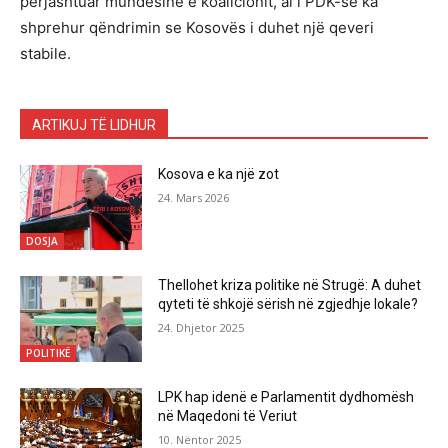
përjashtuar mundësinë e koalicionit, ai i PDK-së ka
shprehur qëndrimin se Kosovës i duhet një qeveri
stabile.
ARTIKUJ TË LIDHUR
Kosova e ka një zot
24. Mars 2026
DOSJA
Thellohet kriza politike në Strugë: A duhet
qyteti të shkojë sërish në zgjedhje lokale?
24. Dhjetor 2025
POLITIKË
LPK hap idenë e Parlamentit dydhomësh
në Maqedoni të Veriut
10. Nëntor 2025