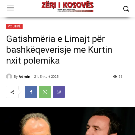
POLITIKË
Gatishmëria e Limajt për
bashkëqeverisje me Kurtin
nxit polemika
By
Admin
21. Shkurt 2025
96