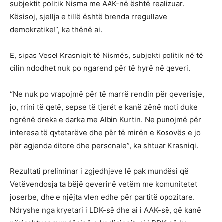
subjektit politik Nisma me AAK-në është realizuar.
Kësisoj, sjellja e tillë është brenda rregullave
demokratike!”, ka thënë ai.
E, sipas Vesel Krasniqit të Nismës, subjekti politik në të
cilin ndodhet nuk po ngarend për të hyrë në qeveri.
“Ne nuk po vrapojmë për të marrë rendin për qeverisje,
jo, rrini të qetë, sepse të tjerët e kanë zënë moti duke
ngrënë dreka e darka me Albin Kurtin. Ne punojmë për
interesa të qytetarëve dhe për të mirën e Kosovës e jo
për agjenda ditore dhe personale”, ka shtuar Krasniqi.
Rezultati preliminar i zgjedhjeve lë pak mundësi që
Vetëvendosja ta bëjë qeverinë vetëm me komunitetet
joserbe, dhe e njëjta vlen edhe për partitë opozitare.
Ndryshe nga kryetari i LDK-së dhe ai i AAK-së, që kanë