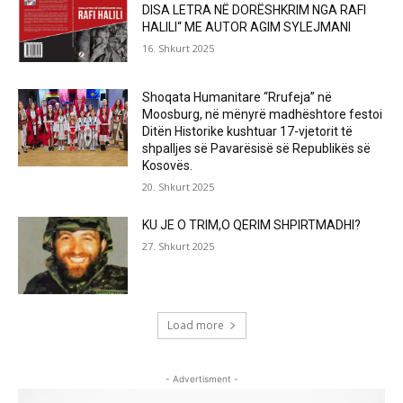
DISA LETRA NË DORËSHKRIM NGA RAFI
HALILI“ ME AUTOR AGIM SYLEJMANI
16. Shkurt 2025
Shoqata Humanitare “Rrufeja” në
Moosburg, në mënyrë madhështore festoi
Ditën Historike kushtuar 17-vjetorit të
shpalljes së Pavarësisë së Republikës së
Kosovës.
20. Shkurt 2025
KU JE O TRIM,O QERIM SHPIRTMADHI?
27. Shkurt 2025
Load more
- Advertisment -