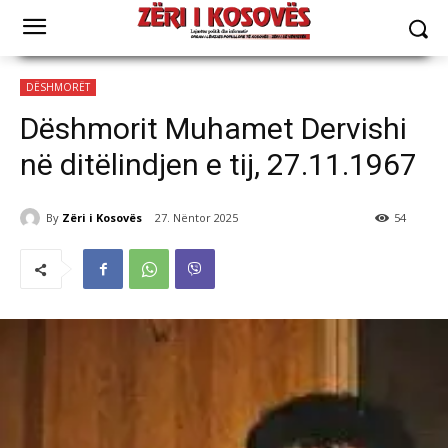
DËSHMORËT
Dëshmorit Muhamet Dervishi
në ditëlindjen e tij, 27.11.1967
By
Zëri i Kosovës
27. Nëntor 2025
54