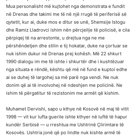
Mua personalisht më kujtohet nga demonstrata e fundit
në Drenas dhe takimi me të në një rrugë të periferisë së
qytetit, kur ai, duke mos e ditur se unë, Shemsije Istogu
dhe Ramiz Lladrovci ishim nën përcjellje të policisë, e cila
përpiqej të na arrestonte, u drejtua nga ne me
përshëndetjen dhe stilin e tij hokatar, duke na çortuar se
nuk ishim dukur në Drenas prej kohësh. Më 22 shkurt
1990 dialogu im me të ishte i shkurtër dhe i kushtëzuar
nga situata e rëndë, kështu që më në fund e kuptoi edhe
ai se duhej të largohej sa më parë nga vendi. Ne nuk
donim që ai të involvohej në ndeshjen me policinë. Ne
ishim të përgatitur të rezistonim me armët që kishim.
Muhamet Dervishi, sapo u kthye në Kosovë në maj të vitit
1998 — vit kur lufta guerile ishte kthyer në luftë të hapur
kundër Serbisë — u rreshtua me Ushtrinë Çlirimtare të
Kosovës. Ushtria jonë që po lindte nuk kishte armë të