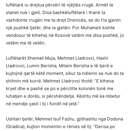
luftëtarë iu drejtua përsëri të njëjtës rrugë. Armët te
stanet nuk i gjeti. Disa bashkëluftëtarë i thanë ta
vazhdonte rrugën me ta drejt Drenicës, se do t’ia gjenin
një pushkë tjetër, dhe ia gjetën. Por Muhameti kishte
vendosur të kthehej në Kosovë vetëm me disa pushkë, jo
vetëm me të vetën.
Luftëtarët Xhemail Muja, Mehmet Lladrovci, Haxhi
Lladrovci, Lumni Berisha, Milaim Berisha e të tjerë e
kujtojnë qartë këtë moment, sikur ta ndienin se nuk do ta
shihnin më kurrë. Mehmet Lladrovci thotë: “E ktheva
kryet dhe e pashë se po e përcillte kolonën tonë me
luhatjen e dorës, si përshëndetje. Kështu më ka mbetur
në mendje çasti i tij i fundit në jetë.”
Ushtari tjetër, Mehmet Isuf Fazliu, gjithashtu nga Dodona
(Gradica), kujton momentin e rënies së tij: “Derisa po