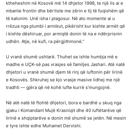
ktheheshim në Kosovë më 14 dhjetor 1998, te një lis ai e
mbante frontin dhe bërtiste me zërin e tij të fuqishëm që
të kalonim. Unë isha i plagosur. Në ato momente ai u
rrëzua nga plumbi i armikut, pikërisht kur kishte armët që
i kishte dëshiruar, por armiqtë donin të na e ndërprisnin
udhën. Atje, në kufi, ra përgjithmonë.”
U vranë shumë ushtarë. Thuhet se ishte humbja më e
madhe e UÇK-së pas vrasjes së familjes Jashari. Atë natë
dhjetori u vranë shumë djem të rinj që luftonin për lirinë
e Kosovës. Shkruhej se kjo vrasje masive lidhej me një
tradhti — gjëra që në kohë lufte kurrë s’mungojnë.
Në atë natë të ftohtë dhjetori, bora e bardhë u skuq nga
gjaku i Komandant Mujë Krasniqit dhe 40 luftëtarëve që
lirinë e shqiptarëve e donin më shumë se jetën. Në mesin
e tyre ishte edhe Muhamet Dervishi.