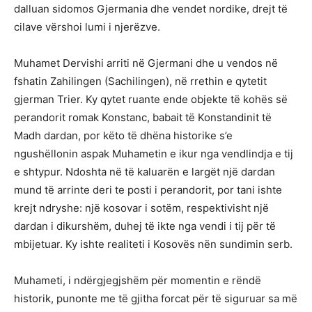
dalluan sidomos Gjermania dhe vendet nordike, drejt të
cilave vërshoi lumi i njerëzve.
Muhamet Dervishi arriti në Gjermani dhe u vendos në
fshatin Zahilingen (Sachilingen), në rrethin e qytetit
gjerman Trier. Ky qytet ruante ende objekte të kohës së
perandorit romak Konstanc, babait të Konstandinit të
Madh dardan, por këto të dhëna historike s’e
ngushëllonin aspak Muhametin e ikur nga vendlindja e tij
e shtypur. Ndoshta në të kaluarën e largët një dardan
mund të arrinte deri te posti i perandorit, por tani ishte
krejt ndryshe: një kosovar i sotëm, respektivisht një
dardan i dikurshëm, duhej të ikte nga vendi i tij për të
mbijetuar. Ky ishte realiteti i Kosovës nën sundimin serb.
Muhameti, i ndërgjegjshëm për momentin e rëndë
historik, punonte me të gjitha forcat për të siguruar sa më