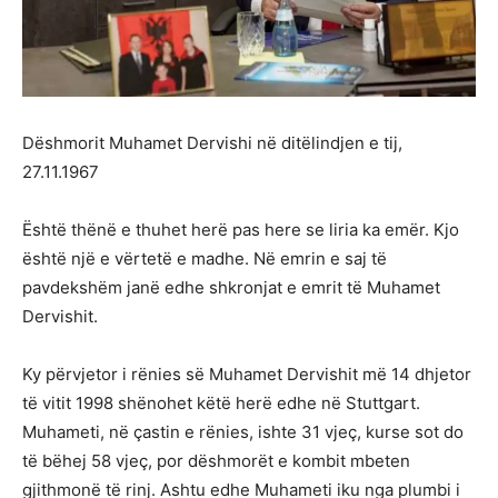
Dëshmorit Muhamet Dervishi në ditëlindjen e tij,
27.11.1967
Është thënë e thuhet herë pas here se liria ka emër. Kjo
është një e vërtetë e madhe. Në emrin e saj të
pavdekshëm janë edhe shkronjat e emrit të Muhamet
Dervishit.
Ky përvjetor i rënies së Muhamet Dervishit më 14 dhjetor
të vitit 1998 shënohet këtë herë edhe në Stuttgart.
Muhameti, në çastin e rënies, ishte 31 vjeç, kurse sot do
të bëhej 58 vjeç, por dëshmorët e kombit mbeten
gjithmonë të rinj. Ashtu edhe Muhameti iku nga plumbi i