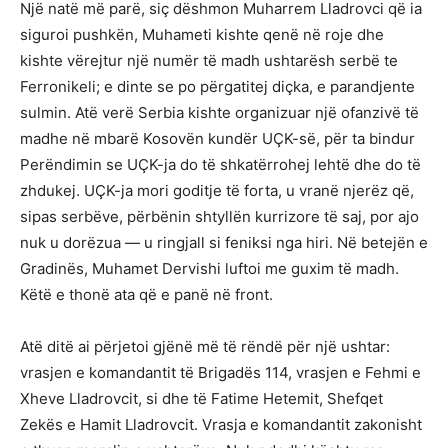
Një natë më parë, siç dëshmon Muharrem Lladrovci që ia
siguroi pushkën, Muhameti kishte qenë në roje dhe
kishte vërejtur një numër të madh ushtarësh serbë te
Ferronikeli; e dinte se po përgatitej diçka, e parandjente
sulmin. Atë verë Serbia kishte organizuar një ofanzivë të
madhe në mbarë Kosovën kundër UÇK-së, për ta bindur
Perëndimin se UÇK-ja do të shkatërrohej lehtë dhe do të
zhdukej. UÇK-ja mori goditje të forta, u vranë njerëz që,
sipas serbëve, përbënin shtyllën kurrizore të saj, por ajo
nuk u dorëzua — u ringjall si feniksi nga hiri. Në betejën e
Gradinës, Muhamet Dervishi luftoi me guxim të madh.
Këtë e thonë ata që e panë në front.
Atë ditë ai përjetoi gjënë më të rëndë për një ushtar:
vrasjen e komandantit të Brigadës 114, vrasjen e Fehmi e
Xheve Lladrovcit, si dhe të Fatime Hetemit, Shefqet
Zekës e Hamit Lladrovcit. Vrasja e komandantit zakonisht