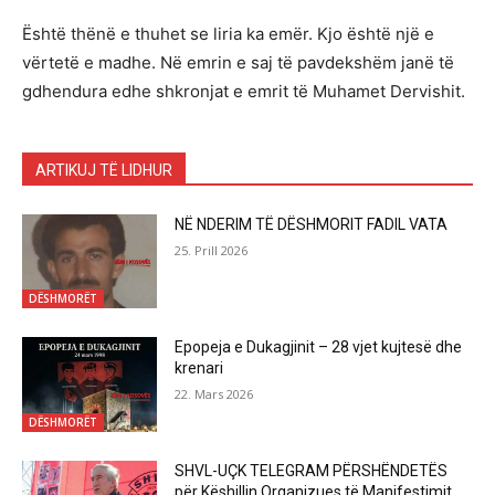
Është thënë e thuhet se liria ka emër. Kjo është një e
vërtetë e madhe. Në emrin e saj të pavdekshëm janë të
gdhendura edhe shkronjat e emrit të Muhamet Dervishit.
ARTIKUJ TË LIDHUR
NË NDERIM TË DËSHMORIT FADIL VATA
25. Prill 2026
DËSHMORËT
Epopeja e Dukagjinit – 28 vjet kujtesë dhe
krenari
22. Mars 2026
DËSHMORËT
SHVL-UÇK TELEGRAM PËRSHËNDETËS
për Këshillin Organizues të Manifestimit