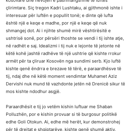
kosovare dhe nevojën e pashmangshme të luftës
çlirimtare. Siç tregon Kadri Lushtaku, ai gjithmonë ishte i
interesuar për luftën e popullit tonë; e dinte që lufta
është një e keqe e madhe, por një e keqe që nuk
shmangej dot. Ai i njihte shumë mirë vështirësitë e
ushtrisë sonë, por përsëri thoshte se vendi i tij ishte atje,
në radhët e saj. Idealizmi i tij nuk e lejonte të jetonte në
këtë kohë jashtë radhëve të një ushtrie që kishte rrokur
armët për ta çliruar Kosovën nga sundimi serb. Kjo luftë
kishte qenë ëndrra e brezave të tërë, e paraardhësve të
tij, ndaj dhe në këtë moment vendimtar Muhamet Aziz
Dervishi nuk mund të vazhdonte jetën në Drenicë sikur të
mos kishte ndodhur asgjë.
Paraardhësit e tij jo vetëm kishin luftuar me Shaban
Polluzhën, por e kishin provuar si të burgosur politikë
edhe Goli Otokun. Ai, edhe më herët, kur demonstrohej
për të drejtat e shqiptarëve, kishte qenë shumë aktiv.