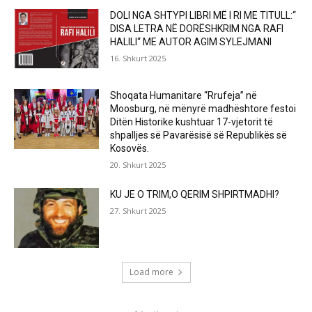
DOLI NGA SHTYPI LIBRI MË I RI ME TITULL:“
DISA LETRA NË DORËSHKRIM NGA RAFI
HALILI“ ME AUTOR AGIM SYLEJMANI
16. Shkurt 2025
Shoqata Humanitare “Rrufeja” në
Moosburg, në mënyrë madhështore festoi
Ditën Historike kushtuar 17-vjetorit të
shpalljes së Pavarësisë së Republikës së
Kosovës.
20. Shkurt 2025
KU JE O TRIM,O QERIM SHPIRTMADHI?
27. Shkurt 2025
Load more