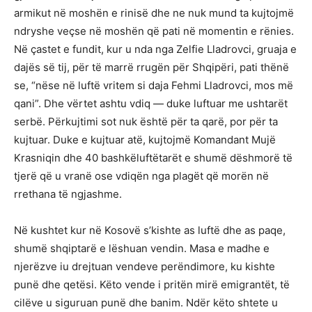
armikut në moshën e rinisë dhe ne nuk mund ta kujtojmë
ndryshe veçse në moshën që pati në momentin e rënies.
Në çastet e fundit, kur u nda nga Zelfie Lladrovci, gruaja e
dajës së tij, për të marrë rrugën për Shqipëri, pati thënë
se, “nëse në luftë vritem si daja Fehmi Lladrovci, mos më
qani”. Dhe vërtet ashtu vdiq — duke luftuar me ushtarët
serbë. Përkujtimi sot nuk është për ta qarë, por për ta
kujtuar. Duke e kujtuar atë, kujtojmë Komandant Mujë
Krasniqin dhe 40 bashkëluftëtarët e shumë dëshmorë të
tjerë që u vranë ose vdiqën nga plagët që morën në
rrethana të ngjashme.
Në kushtet kur në Kosovë s’kishte as luftë dhe as paqe,
shumë shqiptarë e lëshuan vendin. Masa e madhe e
njerëzve iu drejtuan vendeve perëndimore, ku kishte
punë dhe qetësi. Këto vende i pritën mirë emigrantët, të
cilëve u siguruan punë dhe banim. Ndër këto shtete u