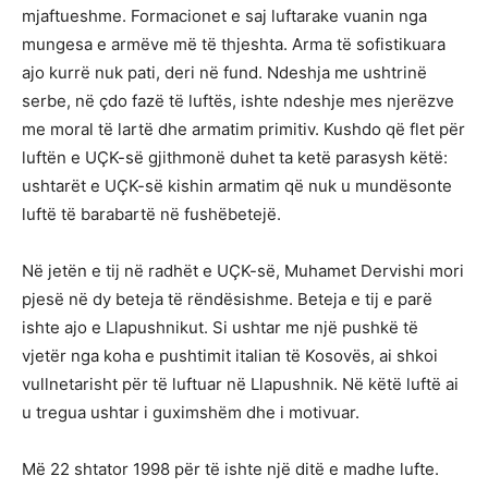
mjaftueshme. Formacionet e saj luftarake vuanin nga
mungesa e armëve më të thjeshta. Arma të sofistikuara
ajo kurrë nuk pati, deri në fund. Ndeshja me ushtrinë
serbe, në çdo fazë të luftës, ishte ndeshje mes njerëzve
me moral të lartë dhe armatim primitiv. Kushdo që flet për
luftën e UÇK-së gjithmonë duhet ta ketë parasysh këtë:
ushtarët e UÇK-së kishin armatim që nuk u mundësonte
luftë të barabartë në fushëbetejë.
Në jetën e tij në radhët e UÇK-së, Muhamet Dervishi mori
pjesë në dy beteja të rëndësishme. Beteja e tij e parë
ishte ajo e Llapushnikut. Si ushtar me një pushkë të
vjetër nga koha e pushtimit italian të Kosovës, ai shkoi
vullnetarisht për të luftuar në Llapushnik. Në këtë luftë ai
u tregua ushtar i guximshëm dhe i motivuar.
Më 22 shtator 1998 për të ishte një ditë e madhe lufte.