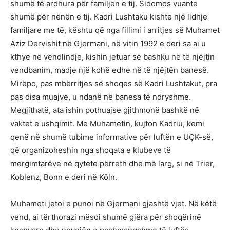
shumë të ardhura për familjen e tij. Sidomos vuante
shumë për nënën e tij. Kadri Lushtaku kishte një lidhje
familjare me të, kështu që nga fillimi i arritjes së Muhamet
Aziz Dervishit në Gjermani, në vitin 1992 e deri sa ai u
kthye në vendlindje, kishin jetuar së bashku në të njëjtin
vendbanim, madje një kohë edhe në të njëjtën banesë.
Mirëpo, pas mbërritjes së shoqes së Kadri Lushtakut, pra
pas disa muajve, u ndanë në banesa të ndryshme.
Megjithatë, ata ishin pothuajse gjithmonë bashkë në
vaktet e ushqimit. Me Muhametin, kujton Kadriu, kemi
qenë në shumë tubime informative për luftën e UÇK-së,
që organizoheshin nga shoqata e klubeve të
mërgimtarëve në qytete përreth dhe më larg, si në Trier,
Koblenz, Bonn e deri në Köln.
Muhameti jetoi e punoi në Gjermani gjashtë vjet. Në këtë
vend, ai tërthorazi mësoi shumë gjëra për shoqërinë