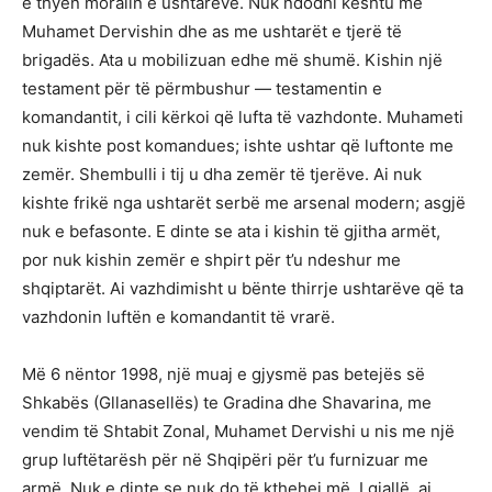
e thyen moralin e ushtarëve. Nuk ndodhi kështu me
Muhamet Dervishin dhe as me ushtarët e tjerë të
brigadës. Ata u mobilizuan edhe më shumë. Kishin një
testament për të përmbushur — testamentin e
komandantit, i cili kërkoi që lufta të vazhdonte. Muhameti
nuk kishte post komandues; ishte ushtar që luftonte me
zemër. Shembulli i tij u dha zemër të tjerëve. Ai nuk
kishte frikë nga ushtarët serbë me arsenal modern; asgjë
nuk e befasonte. E dinte se ata i kishin të gjitha armët,
por nuk kishin zemër e shpirt për t’u ndeshur me
shqiptarët. Ai vazhdimisht u bënte thirrje ushtarëve që ta
vazhdonin luftën e komandantit të vrarë.
Më 6 nëntor 1998, një muaj e gjysmë pas betejës së
Shkabës (Gllanasellës) te Gradina dhe Shavarina, me
vendim të Shtabit Zonal, Muhamet Dervishi u nis me një
grup luftëtarësh për në Shqipëri për t’u furnizuar me
armë. Nuk e dinte se nuk do të kthehej më. I gjallë, ai