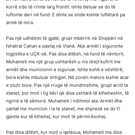
kurrë s’do të rrinte larg frontit. Ishte betuar se do të
luftonte deri në fund. E dinte se ende kishte luftëtarë pa
armë të mira.
Pas një udhëtimi të gjatë, grupi mbërriti në Shqipëri në
fshatrat Cahan e pastaj në Vlanë. Atje armët i siguronte
logjistika e UÇK-së. Pas disa ditësh, në fund të nëntorit,
Muhameti me një grup ushtarësh u nis drejt kufirit me
armët dhe municionin e siguruar. Ishte kohë e vështirë;
bora kishte mbuluar shtigjet. Në zonën malore kishte acar
e stuhi bore. Pas një rruge të mundimshme, grupi arriti te
stanet, por moti i lig bëri që disa ushtarë të ktheheshin, të
ngrirë e të sëmurë. Muhameti i ndihmoi ata. Armët dhe
çantat me municion i la te stanet, me shpresë se do t’i
gjente kur të kthehej, kur moti të përmirësohej.
Pas disa ditësh, kur moti u qetësua, Muhameti me disa