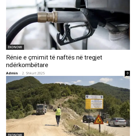
EKONOMI
Rënie e çmimit të naftës në tregjet
ndërkombëtare
Admin
-
2. Shkurt 2025
0
EKONOMI