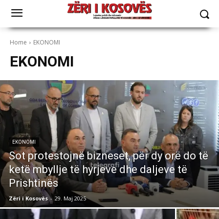
Home
EKONOMI
EKONOMI
EKONOMI
Sot protestojnë bizneset, për dy orë do të
ketë mbyllje të hyrjeve dhe daljeve të
Prishtinës
Zëri i Kosovës
-
29. Maj 2025