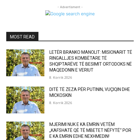
- Advertisment -
MOST READ
LETËR BRANKO MANOLIT: MISIONARIT TË
RINGALLJES KOMBËTARE TË
SHQIPTARËVE TË BESIMIT ORTODOKS NË
MAQEDONIN E VERIUT
8. Korrik 2026
DITË TË ZEZA PËR PUTININ, VUÇIQIN DHE
MICKOSKIN
8. Korrik 2026
MJERIMI NUK E KA EMRIN VETËM
„KAFSHATË QË TË MBETET NËFYTË“ POR
E KA EMRIN EDHE NEXHMEDIN!