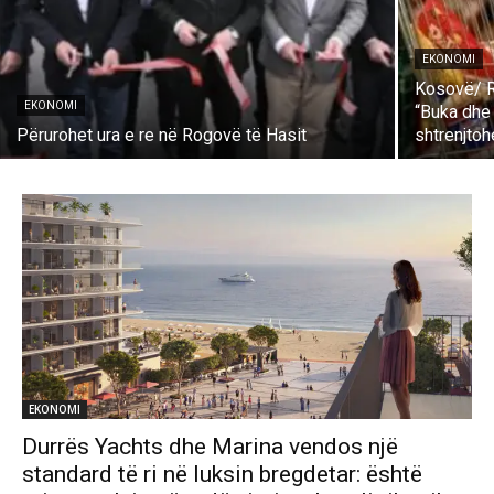
EKONOMI
Kosovë/ Rr
EKONOMI
“Buka dhe 
Përurohet ura e re në Rogovë të Hasit
shtrenjto
EKONOMI
Durrës Yachts dhe Marina vendos një
standard të ri në luksin bregdetar: është