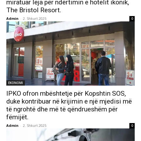
miratuar leja për ndërtimin e hotelit ikonik,
The Bristol Resort.
Admin
-
2. Shkurt 2025
0
EKONOMI
IPKO ofron mbështetje për Kopshtin SOS,
duke kontribuar në krijimin e një mjedisi më
të ngrohtë dhe më të qëndrueshëm për
fëmijët.
Admin
-
2. Shkurt 2025
0