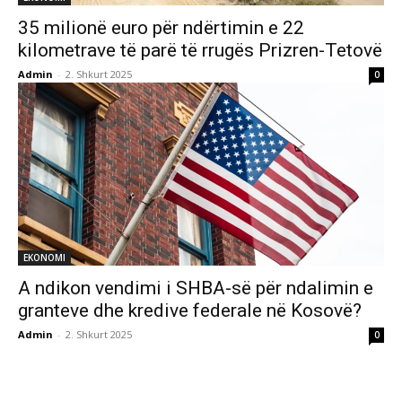
35 milionë euro për ndërtimin e 22
kilometrave të parë të rrugës Prizren-Tetovë
Admin
-
2. Shkurt 2025
0
EKONOMI
A ndikon vendimi i SHBA-së për ndalimin e
granteve dhe kredive federale në Kosovë?
Admin
-
2. Shkurt 2025
0