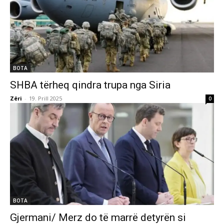
BOTA
SHBA tërheq qindra trupa nga Siria
Zëri
-
19. Prill 2025
0
BOTA
Gjermani/ Merz do të marrë detyrën si