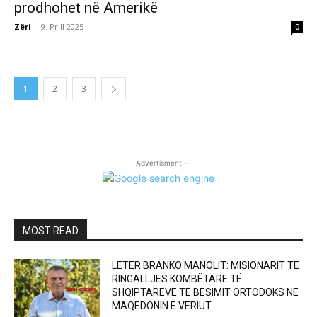
prodhohet në Amerikë
Zëri
-
9. Prill 2025
0
1
2
3
- Advertisment -
MOST READ
LETËR BRANKO MANOLIT: MISIONARIT TË
RINGALLJES KOMBËTARE TË
SHQIPTARËVE TË BESIMIT ORTODOKS NË
MAQEDONIN E VERIUT