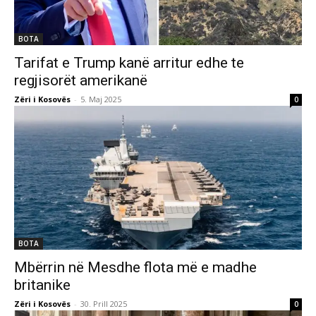
BOTA
Tarifat e Trump kanë arritur edhe te
regjisorët amerikanë
Zëri i Kosovës
-
5. Maj 2025
0
BOTA
Mbërrin në Mesdhe flota më e madhe
britanike
Zëri i Kosovës
-
30. Prill 2025
0