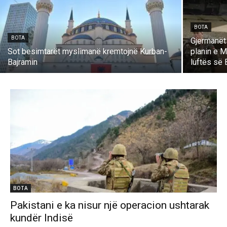
BOTA
BOTA
Gjermanët 
Sot besimtarët myslimanë kremtojnë Kurban-
planin e M
Bajramin
luftës së B
BOTA
Pakistani e ka nisur një operacion ushtarak
kundër Indisë