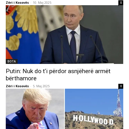
Zëri i Kosovës
-
10. Maj 2025
0
BOTA
Putin: Nuk do t’i përdor asnjëherë armët
bërthamore
Zëri i Kosovës
-
5. Maj 2025
0