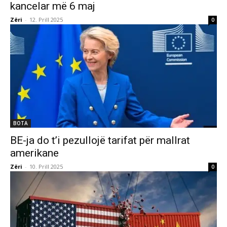
kancelar më 6 maj
Zëri
-
12. Prill 2025
0
BOTA
BE-ja do t’i pezullojë tarifat për mallrat
amerikane
Zëri
-
10. Prill 2025
0