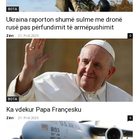
BOTA
Ukraina raporton shumë sulme me dronë
rusë pas përfundimit të armëpushimit
Zëri
-
21. Prill 2025
0
BOTA
Ka vdekur Papa Françesku
Zëri
-
21. Prill 2025
0