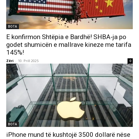
BOTA
E konfirmon Shtëpia e Bardhë! SHBA-ja po
godet shumicën e mallrave kineze me tarifa
145%!
Zëri
-
10. Prill 2025
0
BOTA
iPhone mund të kushtojë 3500 dollarë nëse