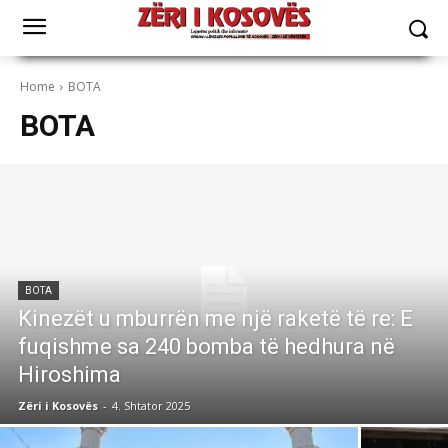
Home
BOTA
BOTA
BOTA
Kinezët u mburrën me një raketë të re: E
fuqishme sa 240 bomba të hedhura në
Hiroshima
Zëri i Kosovës
-
4. Shtator 2025