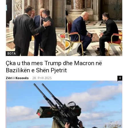
BOTA
Çka u tha mes Trump dhe Macron në
Bazilikën e Shën Pjetrit
Zëri i Kosovës
-
28. Prill 2025
0