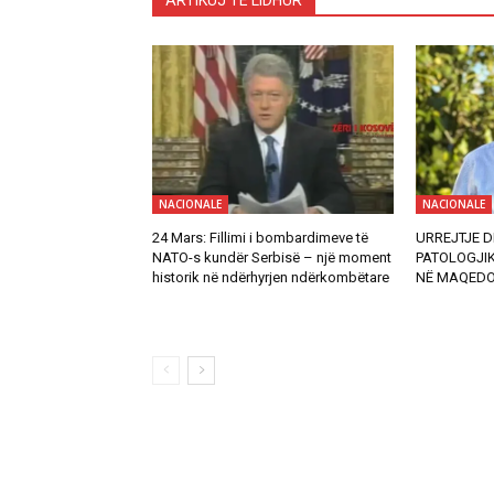
ARTIKUJ TË LIDHUR
NACIONALE
NACIONALE
24 Mars: Fillimi i bombardimeve të
URREJTJE D
NATO-s kundër Serbisë – një moment
PATOLOGJI
historik në ndërhyrjen ndërkombëtare
NË MAQEDO