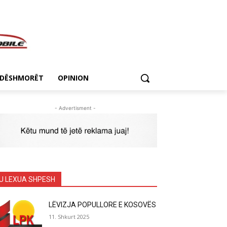
DËSHMORËT
OPINION
- Advertisment -
U LEXUA SHPESH
LËVIZJA POPULLORE E KOSOVËS
11. Shkurt 2025