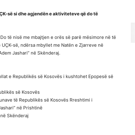
ÇK-së si dhe agjendën e aktiviteteve që do të
 Do të nisë me mbajtjen e orës së parë mësimore në të
së UÇK-së, ndërsa mbyllet me Natën e Zjarreve në
“Adem Jashari” në Skënderaj.
ollat e Republikës së Kosovës i kushtohet Epopesë së
ublikës së Kosovës
nave të Republikës së Kosovës Rreshtimi i
shari” në Prishtinë
” në Skënderaj