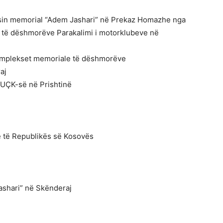
ksin memorial “Adem Jashari” në Prekaz Homazhe nga
 të dëshmorëve Parakalimi i motorklubeve në
omplekset memoriale të dëshmorëve
aj
 UÇK-së në Prishtinë
e të Republikës së Kosovës
ashari” në Skënderaj