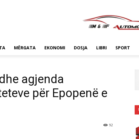
TA
MËRGATA
EKONOMI
DOSJA
LIBRI
SPORT
 dhe agjenda
iteteve për Epopenë e
92