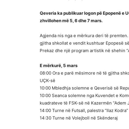
Qeveria ka publikuar logon pë Epopenë e U
zhvillohen më 5, 6 dhe 7 mars.
Agjenda nis nga e mërkura deri të premten.
gjitha shkollat e vendit kushtuar Epopesë 
Prekaz dhe një program artistik në shehin 
E mërkurë, 5 mars
08:00 Ora e parë mësimore në të gjitha shk
UÇK-së
10:00 Mbledhja solemne e Qeverisë së Rep
10:00 Seanca solemne nga Kuvendet e Komu
kuadrateve të FSK-së në Kazermën “Adem Ja
14:00 Turne në Futsall, palestra “Ilaz Kodra
14:30 Turne në Volejboll në Skënderaj