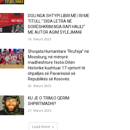
DOLI NGA SHTYPI LIBRI MË I RI ME
TITULL:“ DISA LETRA NË
DORËSHKRIM NGA RAFI HALILI“
ME AUTOR AGIM SYLEJMANI
16. Shkurt 2025
Shoqata Humanitare “Rrufeja” në
Moosburg, në mënyrë
madhështore festoi Ditën
Historike kushtuar 17-vjetorit të
shpalljes së Pavarësisë së
Republikës së Kosovës.
20. Shkurt 2025
KU JE O TRIM,O QERIM
SHPIRTMADHI?
27. Shkurt 2025
Load more