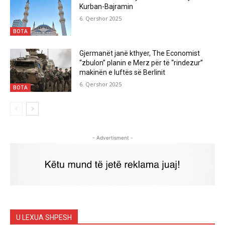
Kurban-Bajramin
6. Qershor 2025
BOTA
Gjermanët janë kthyer, The Economist
“zbulon” planin e Merz për të “rindezur”
makinën e luftës së Berlinit
6. Qershor 2025
BOTA
- Advertisment -
U LEXUA SHPESH