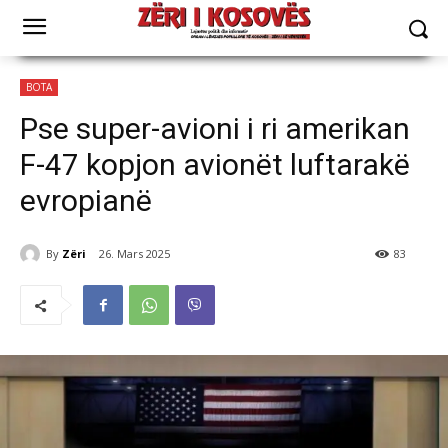
BOTA
Pse super-avioni i ri amerikan
F-47 kopjon avionët luftarakë
evropianë
By
Zëri
26. Mars 2025
83