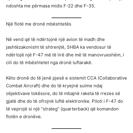
ndoshta me përmasa midis F-22 dhe F-35.
Një flotë me dronë mbështetës
Në vend që të ndërtojnë një avion të madh dhe
jashtëzakonisht të shtrenjtë, SHBA ka vendosur të
ndërtojë një F-47 më të lirë dhe më të manovrueshëm, i
cili do të mbështetet nga dronë luftarakë.
Këto dronë do të jenë pjesë e sistemit CCA (Collaborative
Combat Aircraft) dhe do të kryejnë sulme ndaj
objektivave tokësore, do të mbajnë raketa të rrezes së
gjatë dhe do të ofrojnë luftë elektronike. Piloti i F-47 do
të veprojë si një “strateg” (quarterback) që komandon
flotën e dronëve.