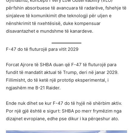
Gjithashtu, koncepti i Very Low Observability (VLO)
përfshin absorbuese të avancuara të radarëve, fshehje të
sinjaleve të komunikimit dhe teknologji për uljen e
nënshkrimit të nxehtësisë, duke kompensuar
disavantazhet e mundshme të kanardeve.
F-47 do të fluturojë para vitit 2029
Forcat Ajrore të SHBA duan që F-47 të fluturojë para
fundit të mandatit aktual të Trump, deri në janar 2029.
Fillimisht, do të ketë një prototip eksperimental, i
ngjashëm me B-21 Raider.
Ende nuk dihet se kur F-47 do të hyjë në shërbim aktiv.
Por një gjë është e sigurt: SHBA po merr frymëzim nga
dizajnet evropiane, edhe pse dikur i ka përqeshur ato.