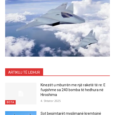
ARTIKUJ TË LIDHUR
Kinezët u mburrën me një raketë të re: E
fuqishme sa 240 bomba të hedhura në
Hiroshima
4. Shtator 2025
BOTA
Sot besimtarët myslimanë kremtojnë