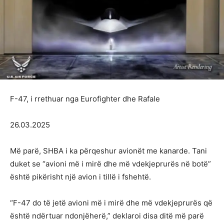
F-47, i rrethuar nga Eurofighter dhe Rafale
26.03.2025
Më parë, SHBA i ka përqeshur avionët me kanarde. Tani
duket se “avioni më i mirë dhe më vdekjeprurës në botë”
është pikërisht një avion i tillë i fshehtë.
“F-47 do të jetë avioni më i mirë dhe më vdekjeprurës që
është ndërtuar ndonjëherë,” deklaroi disa ditë më parë