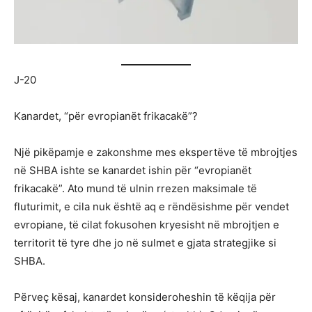
J-20
Kanardet, “për evropianët frikacakë”?
Një pikëpamje e zakonshme mes ekspertëve të mbrojtjes
në SHBA ishte se kanardet ishin për “evropianët
frikacakë”. Ato mund të ulnin rrezen maksimale të
fluturimit, e cila nuk është aq e rëndësishme për vendet
evropiane, të cilat fokusohen kryesisht në mbrojtjen e
territorit të tyre dhe jo në sulmet e gjata strategjike si
SHBA.
Përveç kësaj, kanardet konsideroheshin të këqija për