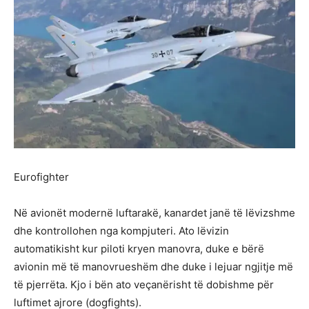
Eurofighter
Në avionët modernë luftarakë, kanardet janë të lëvizshme
dhe kontrollohen nga kompjuteri. Ato lëvizin
automatikisht kur piloti kryen manovra, duke e bërë
avionin më të manovrueshëm dhe duke i lejuar ngjitje më
të pjerrëta. Kjo i bën ato veçanërisht të dobishme për
luftimet ajrore (dogfights).