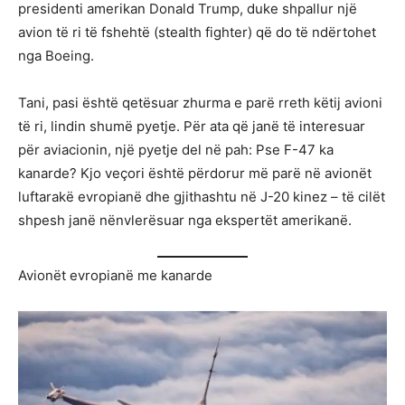
presidenti amerikan Donald Trump, duke shpallur një
avion të ri të fshehtë (stealth fighter) që do të ndërtohet
nga Boeing.
Tani, pasi është qetësuar zhurma e parë rreth këtij avioni
të ri, lindin shumë pyetje. Për ata që janë të interesuar
për aviacionin, një pyetje del në pah: Pse F-47 ka
kanarde? Kjo veçori është përdorur më parë në avionët
luftarakë evropianë dhe gjithashtu në J-20 kinez – të cilët
shpesh janë nënvlerësuar nga ekspertët amerikanë.
Avionët evropianë me kanarde