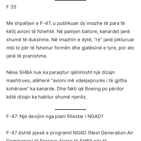
F 35
Me shpalljen e F-47, u publikuan dy imazhe të para të
këtij avioni të fshehtë. Në pamjen ballore, kanardet janë
shumë të dukshme. Në imazhin e dytë, “re” janë pikturuar
mbi to për të fshehur formën dhe gjatësinë e tyre, por ato
janë të pranishme.
Nëse SHBA nuk ka paraqitur qëllimisht një dizajn
mashtrues, atëherë “avioni më vdekjeprurës i të gjitha
kohërave” ka kanarde. Dhe fakti që Boeing po përdor
këtë dizajn ka habitur shumë njerëz.
F-47: Një devijim nga plani fillestar i NGAD?
F-47 është pjesë e programit NGAD (Next Generation Air
Dominance) të Forcave Ajrore të SHBA për të