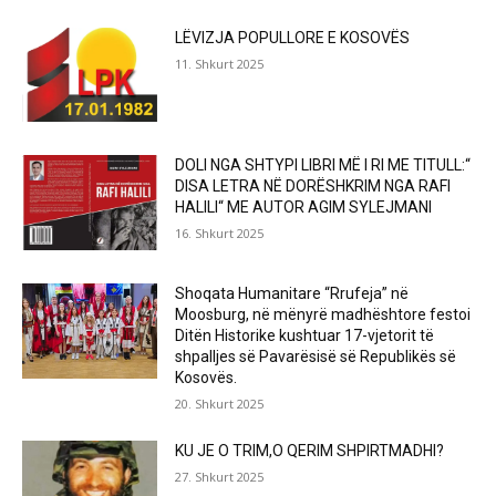
LËVIZJA POPULLORE E KOSOVËS
11. Shkurt 2025
DOLI NGA SHTYPI LIBRI MË I RI ME TITULL:“
DISA LETRA NË DORËSHKRIM NGA RAFI
HALILI“ ME AUTOR AGIM SYLEJMANI
16. Shkurt 2025
Shoqata Humanitare “Rrufeja” në
Moosburg, në mënyrë madhështore festoi
Ditën Historike kushtuar 17-vjetorit të
shpalljes së Pavarësisë së Republikës së
Kosovës.
20. Shkurt 2025
KU JE O TRIM,O QERIM SHPIRTMADHI?
27. Shkurt 2025