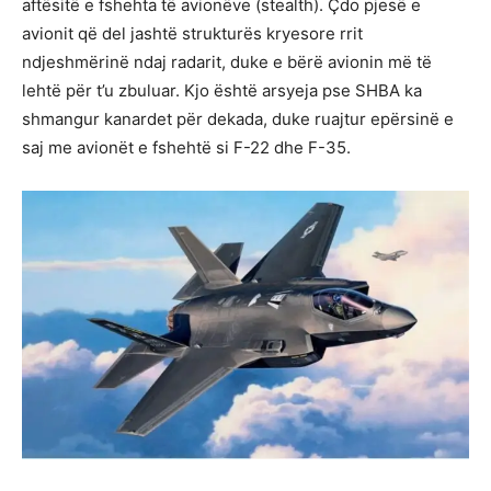
aftësitë e fshehta të avionëve (stealth). Çdo pjesë e
avionit që del jashtë strukturës kryesore rrit
ndjeshmërinë ndaj radarit, duke e bërë avionin më të
lehtë për t’u zbuluar. Kjo është arsyeja pse SHBA ka
shmangur kanardet për dekada, duke ruajtur epërsinë e
saj me avionët e fshehtë si F-22 dhe F-35.