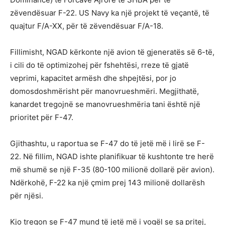
zëvendësuar F-22. US Navy ka një projekt të veçantë, të
quajtur F/A-XX, për të zëvendësuar F/A-18.
Fillimisht, NGAD kërkonte një avion të gjeneratës së 6-të,
i cili do të optimizohej për fshehtësi, rreze të gjatë
veprimi, kapacitet armësh dhe shpejtësi, por jo
domosdoshmërisht për manovrueshmëri. Megjithatë,
kanardet tregojnë se manovrueshmëria tani është një
prioritet për F-47.
Gjithashtu, u raportua se F-47 do të jetë më i lirë se F-
22. Në fillim, NGAD ishte planifikuar të kushtonte tre herë
më shumë se një F-35 (80-100 milionë dollarë për avion).
Ndërkohë, F-22 ka një çmim prej 143 milionë dollarësh
për njësi.
Kjo tregon se F-47 mund të jetë më i vogël se sa pritej,