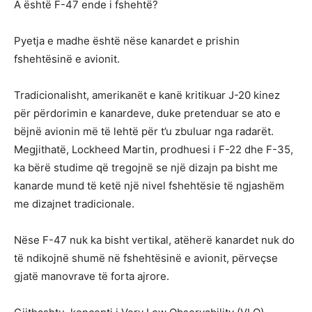
A është F-47 ende i fshehtë?
Pyetja e madhe është nëse kanardet e prishin
fshehtësinë e avionit.
Tradicionalisht, amerikanët e kanë kritikuar J-20 kinez
për përdorimin e kanardeve, duke pretenduar se ato e
bëjnë avionin më të lehtë për t’u zbuluar nga radarët.
Megjithatë, Lockheed Martin, prodhuesi i F-22 dhe F-35,
ka bërë studime që tregojnë se një dizajn pa bisht me
kanarde mund të ketë një nivel fshehtësie të ngjashëm
me dizajnet tradicionale.
Nëse F-47 nuk ka bisht vertikal, atëherë kanardet nuk do
të ndikojnë shumë në fshehtësinë e avionit, përveçse
gjatë manovrave të forta ajrore.