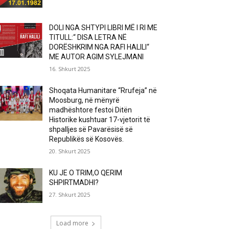
DOLI NGA SHTYPI LIBRI MË I RI ME
TITULL:“ DISA LETRA NË
DORËSHKRIM NGA RAFI HALILI“
ME AUTOR AGIM SYLEJMANI
16. Shkurt 2025
Shoqata Humanitare “Rrufeja” në
Moosburg, në mënyrë
madhështore festoi Ditën
Historike kushtuar 17-vjetorit të
shpalljes së Pavarësisë së
Republikës së Kosovës.
20. Shkurt 2025
KU JE O TRIM,O QERIM
SHPIRTMADHI?
27. Shkurt 2025
Load more