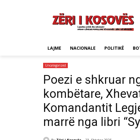
LAJME
NACIONALE
POLITIKË
BO
Uncategorized
Poezi e shkruar ng
kombëtare, Xheva
Komandantit Legj
marrë nga libri “Syt
By
Zëri i Kosovës
23. Shtator 2025