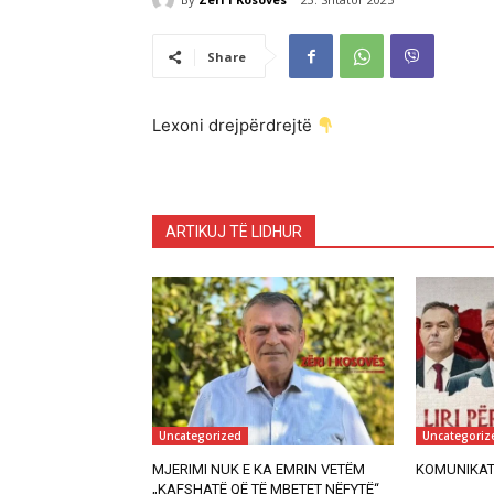
Share
Lexoni drejpërdrejtë
ARTIKUJ TË LIDHUR
Uncategorized
Uncategoriz
MJERIMI NUK E KA EMRIN VETËM
KOMUNIKAT
„KAFSHATË QË TË MBETET NËFYTË“