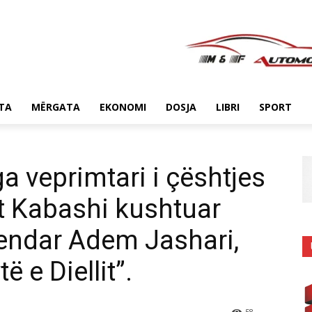
TA
MËRGATA
EKONOMI
DOSJA
LIBRI
SPORT
a veprimtari i çështjes
t Kabashi kushtuar
endar Adem Jashari,
ë e Diellit”.
58