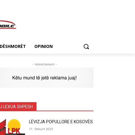
DËSHMORËT
OPINION
- Advertisment -
U LEXUA SHPESH
LËVIZJA POPULLORE E KOSOVËS
11. Shkurt 2025