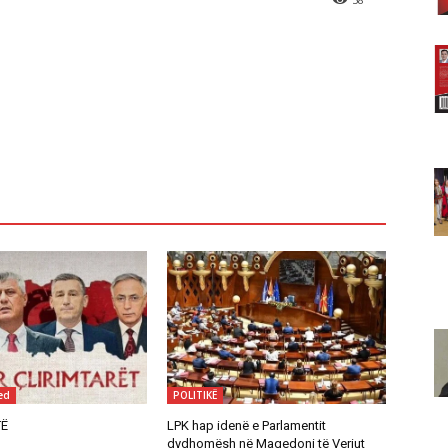
ed
POLITIKË
Ë
LPK hap idenë e Parlamentit
dydhomësh në Maqedoni të Veriut