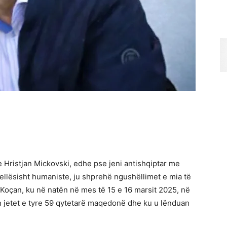
Hristjan Mickovski, edhe pse jeni antishqiptar me
ellësisht humaniste, ju shprehë ngushëllimet e mia të
 Koçan, ku në natën në mes të 15 e 16 marsit 2025, në
n jetet e tyre 59 qytetarë maqedonë dhe ku u lënduan