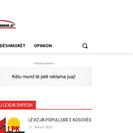
DËSHMORËT
OPINION
- Advertisment -
U LEXUA SHPESH
LËVIZJA POPULLORE E KOSOVËS
11. Shkurt 2025