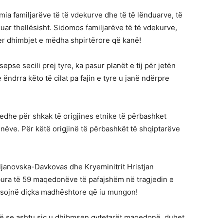
ia familjarëve të të vdekurve dhe të të lënduarve, të
izuar thellësisht. Sidomos familjarëve të të vdekurve,
yer dhimbjet e mëdha shpirtërore që kanë!
pse secili prej tyre, ka pasur planët e tij për jetën
ëndrra këto të cilat pa fajin e tyre u janë ndërpre
edhe për shkak të origjines etnike të përbashket
nëve. Për këtë origjinë të përbashkët të shqiptarëve
janovska-Davkovas dhe Kryeminitrit Hristjan
ura të 59 maqedonëve të pafajshëm në tragjedin e
mësojnë diçka madhështore që iu mungon!
në se ashtu siç u dhibmsen qytetarët maqedonë, duhet