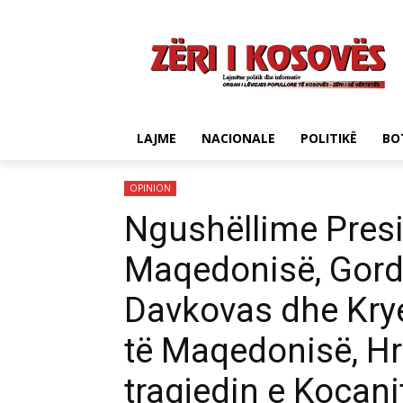
LAJME
NACIONALE
POLITIKË
BO
OPINION
Ngushëllime Pres
Maqedonisë, Gord
Davkovas dhe Kry
të Maqedonisë, Hri
tragjedin e Koçani