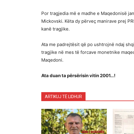
Por tragjedia më e madhe e Maqedonisë jan
Mickovski. Këta dy përveç manirave prej P
kanë tragjike.
Ata me padrejtësit që po ushtrojnë ndaj sh
tragjike në mes të forcave monetnike maqe
Maqedoni.
Ata duan ta përsërisin vitin 2001…!
ARTIKUJ TË LIDHUR