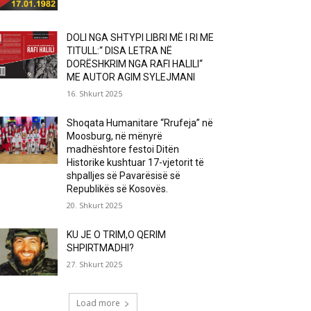
DOLI NGA SHTYPI LIBRI MË I RI ME
TITULL:“ DISA LETRA NË
DORËSHKRIM NGA RAFI HALILI“
ME AUTOR AGIM SYLEJMANI
16. Shkurt 2025
Shoqata Humanitare “Rrufeja” në
Moosburg, në mënyrë
madhështore festoi Ditën
Historike kushtuar 17-vjetorit të
shpalljes së Pavarësisë së
Republikës së Kosovës.
20. Shkurt 2025
KU JE O TRIM,O QERIM
SHPIRTMADHI?
27. Shkurt 2025
Load more