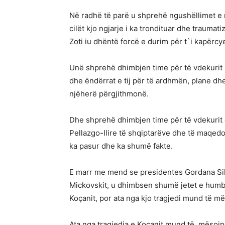
Në radhë të parë u shprehë ngushëllimet e m
cilët kjo ngjarje i ka trondituar dhe traumat
Zoti iu dhëntë forcë e durim për t`i kapërc
Unë shprehë dhimbjen time për të vdekurit se
dhe ëndërrat e tij për të ardhmën, plane dhe 
njëherë përgjithmonë.
Dhe shprehë dhimbjen time për të vdekurit 
Pellazgo-Ilire të shqiptarëve dhe të maqedo
ka pasur dhe ka shumë fakte.
E marr me mend se presidentes Gordana Sil
Mickovskit, u dhimbsen shumë jetet e humb
Koçanit, por ata nga kjo tragjedi mund të 
Ata nga tragjedia e Koçanit mund të mësoj