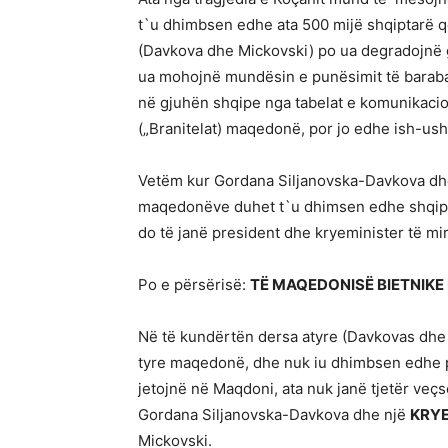
t`u dhimbsen edhe ata 500 mijë shqiptarë që
(Davkova dhe Mickovski) po ua degradojnë g
ua mohojnë mundësin e punësimit të barab
në gjuhën shqipe nga tabelat e komunikacion
(„Branitelat) maqedonë, por jo edhe ish-ush
Vetëm kur Gordana Siljanovska-Davkova dhe
maqedonëve duhet t`u dhimsen edhe shqipta
do të janë president dhe kryeminister të mi
Po e përsërisë:
TË MAQEDONISË BIETNIKE
Në të kundërtën dersa atyre (Davkovas dhe 
tyre maqedonë, dhe nuk iu dhimbsen edhe pj
jetojnë në Maqdoni, ata nuk janë tjetër veç
Gordana Siljanovska-Davkova dhe një
KRYE
Mickovski.