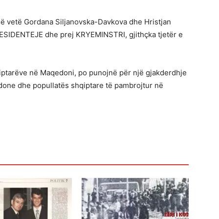
ë vetë Gordana Siljanovska-Davkova dhe Hristjan
RESIDENTEJE dhe prej KRYEMINSTRI, gjithçka tjetër e
qiptarëve në Maqedoni, po punojnë për një gjakderdhje
done dhe popullatës shqiptare të pambrojtur në