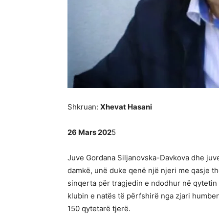
Shkruan:
Xhevat Hasani
26 Mars 202
5
Juve Gordana Siljanovska-Davkova dhe juve 
damkë, unë duke qenë një njeri me qasje th
sinqerta për tragjedin e ndodhur në qytetin
klubin e natës të përfshirë nga zjari humbe
150 qytetarë tjerë.