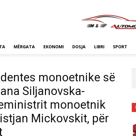
TA
MËRGATA
EKONOMI
DOSJA
LIBRI
SPORT
identes monoetnike së
ana Siljanovska-
eministrit monoetnik
stjan Mickovskit, për
t