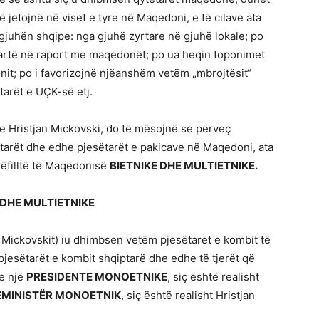
 jetojnë në viset e tyre në Maqedoni, e të cilave ata
juhën shqipe: nga gjuhë zyrtare në gjuhë lokale; po
artë në raport me maqedonët; po ua heqin toponimet
it; po i favorizojnë njëanshëm vetëm „mbrojtësit“
tarët e UÇK-së etj.
 Hristjan Mickovski, do të mësojnë se përveç
rët dhe edhe pjesëtarët e pakicave në Maqedoni, ata
rëfilltë të Maqedonisë
BIETNIKE DHE MULTIETNIKE.
 DHE MULTIETNIKE
Mickovskit) iu dhimbsen vetëm pjesëtaret e kombit të
esëtarët e kombit shqiptarë dhe edhe të tjerët që
se një
PRESIDENTE MONOETNIKE
, siç është realisht
MINISTËR MONOETNIK
, siç është realisht Hristjan