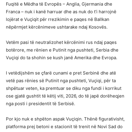
Fuqitë e Mëdha të Evropës – Anglia, Gjermania dhe
Franca – nuk i kanë harruar dhe as nuk do t’i harrojnë
lojërat e Vuçiqit për rrezikimin e paqes në Ballkan
nëpërmjet kërcënimeve ushtarake ndaj Kosovës.
Vetëm pasi të neutralizohet kërcënimi rus ndaj paqes
botërore, me rënien e Putinit nga pushteti, Serbia dhe
Vuçiqi do ta shohin se kush janë Amerika dhe Evropa.
I vetëdijshëm se çfarë cunami e pret Serbinë dhe atë
vetë pas rënies së Putinit nga pushteti, Vuçiqi, për ta
shpëtuar veten, ka premtuar se diku nga fundi i korrikut
ose gjatë gushtit të këtij viti, 2026, do të japë dorëheqjen
nga posti i presidentit të Serbisë.
Por kjo nuk e shpëton aspak Vuçiqin. Thënë figurativisht,
platforma prej betoni e stacionit të trenit në Novi Sad do