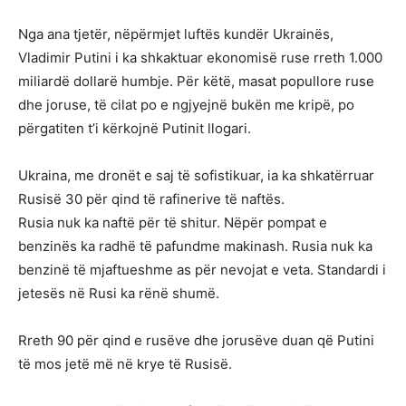
Nga ana tjetër, nëpërmjet luftës kundër Ukrainës,
Vladimir Putini i ka shkaktuar ekonomisë ruse rreth 1.000
miliardë dollarë humbje. Për këtë, masat popullore ruse
dhe joruse, të cilat po e ngjyejnë bukën me kripë, po
përgatiten t’i kërkojnë Putinit llogari.
Ukraina, me dronët e saj të sofistikuar, ia ka shkatërruar
Rusisë 30 për qind të rafinerive të naftës.
Rusia nuk ka naftë për të shitur. Nëpër pompat e
benzinës ka radhë të pafundme makinash. Rusia nuk ka
benzinë të mjaftueshme as për nevojat e veta. Standardi i
jetesës në Rusi ka rënë shumë.
Rreth 90 për qind e rusëve dhe jorusëve duan që Putini
të mos jetë më në krye të Rusisë.