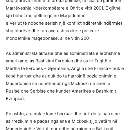
shqiptarëve shumë të drejta politike, të cilat ua garanton
Marrëveshja Ndërkombëtare e Ohrit e vitit 2001. E gjithë
kjo bëhet me qëllim që në Maqedoninë
e Veriut të ndodhë sërish një konflikt ndëretnik ndërmjet
shqiptarëve dhe forcave ushtarake e policore
monoetnike maqedonase, si në vitin 2001.
As administrata aktuale dhe as administrata e ardhshme
amerikane, as Bashkimi Evropian dhe as tri Fuqitë e
Mëdha të Evropës – Gjermania, Anglia dhe Franca – nuk e
kanë harruar dhe as nuk do ta harrojnë pozicionimin e
Maqedonisë së udhëhequr nga Mickoski në anën e
Rusisë dhe Serbisë dhe kundër Amerikës e Bashkimit
Evropian.
Po ashtu, ato nuk e kanë harruar dhe nuk do ta harrojnë
as rrezikimin e paqes nga ana e Mickoskit, jo vetëm në
Maqedoninë e Veriut, por edhe në rajonin e Ballkanit,