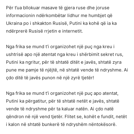
Për t’ua bllokuar masave të gjera ruse dhe joruse
informacionin ndërkombëtar lidhur me humbjet që
Ukraina po i shkakton Rusisë, Putini ka kohë që ia ka
ndërprerë Rusisë rrjetin e internetit.
Nga frika se mund t’i organizohet një puç nga kreu i
ushtrisë apo një atentat nga kreu i shërbimit sekret rus,
Putini ka ngritur, për të shtatë ditët e javës, shtatë zyra
pune me pamje të njëjtë, në shtatë vende të ndryshme. Ai
çdo ditë të javës punon në një zyrë tjetër!
Nga frika se mund t’i organizohet një puç apo atentat,
Putini ka përgatitur, për të shtatë netët e javës, shtatë
vende të ndryshme për ta kaluar natën. Ai çdo natë
qëndron në një vend tjetër. Flitet se, kohët e fundit, netët
i kalon në shtatë bunkerë të ndryshëm nëntokësorë.