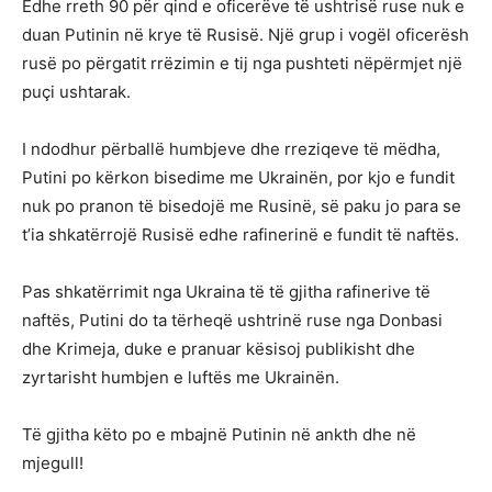
Edhe rreth 90 për qind e oficerëve të ushtrisë ruse nuk e
duan Putinin në krye të Rusisë. Një grup i vogël oficerësh
rusë po përgatit rrëzimin e tij nga pushteti nëpërmjet një
puçi ushtarak.
I ndodhur përballë humbjeve dhe rreziqeve të mëdha,
Putini po kërkon bisedime me Ukrainën, por kjo e fundit
nuk po pranon të bisedojë me Rusinë, së paku jo para se
t’ia shkatërrojë Rusisë edhe rafinerinë e fundit të naftës.
Pas shkatërrimit nga Ukraina të të gjitha rafinerive të
naftës, Putini do ta tërheqë ushtrinë ruse nga Donbasi
dhe Krimeja, duke e pranuar kësisoj publikisht dhe
zyrtarisht humbjen e luftës me Ukrainën.
Të gjitha këto po e mbajnë Putinin në ankth dhe në
mjegull!