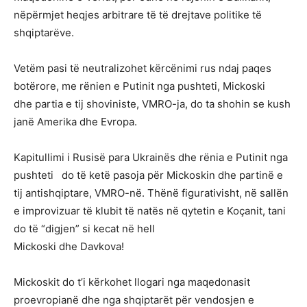
nëpërmjet heqjes arbitrare të të drejtave politike të
shqiptarëve.
Vetëm pasi të neutralizohet kërcënimi rus ndaj paqes
botërore, me rënien e Putinit nga pushteti, Mickoski
dhe partia e tij shoviniste, VMRO-ja, do ta shohin se kush
janë Amerika dhe Evropa.
Kapitullimi i Rusisë para Ukrainës dhe rënia e Putinit nga
pushteti do të ketë pasoja për Mickoskin dhe partinë e
tij antishqiptare, VMRO-në. Thënë figurativisht, në sallën
e improvizuar të klubit të natës në qytetin e Koçanit, tani
do të “digjen” si kecat në hell
Mickoski dhe Davkova!
Mickoskit do t’i kërkohet llogari nga maqedonasit
proevropianë dhe nga shqiptarët për vendosjen e