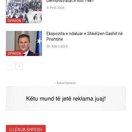
Demonstratat e vitit 1981
5. Prill 2026
OPINION
Ekspozita e ndaluar e Shkëlzen Gashit në
Prishtinë
30. Mars 2026
OPINION
- Advertisment -
U LEXUA SHPESH