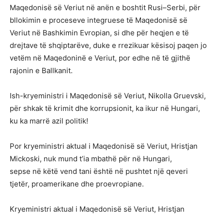
Maqedonisë së Veriut në anën e boshtit Rusi–Serbi, për
bllokimin e proceseve integruese të Maqedonisë së
Veriut në Bashkimin Evropian, si dhe për heqjen e të
drejtave të shqiptarëve, duke e rrezikuar kësisoj paqen jo
vetëm në Maqedoninë e Veriut, por edhe në të gjithë
rajonin e Ballkanit.
Ish-kryeministri i Maqedonisë së Veriut, Nikolla Gruevski,
për shkak të krimit dhe korrupsionit, ka ikur në Hungari,
ku ka marrë azil politik!
Por kryeministri aktual i Maqedonisë së Veriut, Hristjan
Mickoski, nuk mund t’ia mbathë për në Hungari,
sepse në këtë vend tani është në pushtet një qeveri
tjetër, proamerikane dhe proevropiane.
Kryeministri aktual i Maqedonisë së Veriut, Hristjan