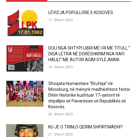
LËVIZJA POPULLORE E KOSOVËS
11. Shkurt 2025
DOLI NGA SHTYPI LIBRI MË I RI ME TITULL:“
DISA LETRA NË DORËSHKRIM NGA RAFI
HALILI“ ME AUTOR AGIM SYLEJMANI
16. Shkurt 2025
Shoqata Humanitare “Rrufeja” në
Moosburg, në mënyrë madhështore festoi
Ditën Historike kushtuar 17-vjetorit të
shpalljes së Pavarësisë së Republikës së
Kosovës.
20. Shkurt 2025
KU JE O TRIM,O QERIM SHPIRTMADHI?
27. Shkurt 2025