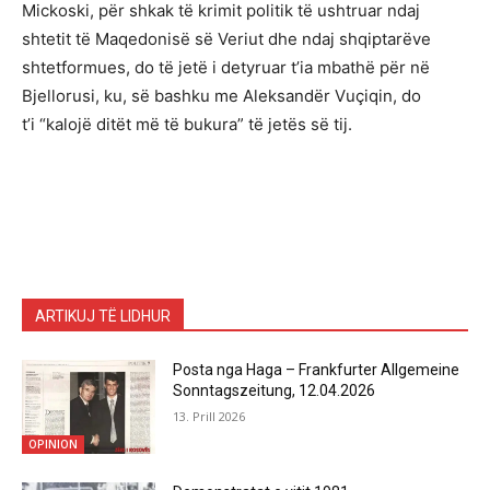
Mickoski, për shkak të krimit politik të ushtruar ndaj
shtetit të Maqedonisë së Veriut dhe ndaj shqiptarëve
shtetformues, do të jetë i detyruar t’ia mbathë për në
Bjellorusi, ku, së bashku me Aleksandër Vuçiqin, do
t’i “kalojë ditët më të bukura” të jetës së tij.
ARTIKUJ TË LIDHUR
Posta nga Haga – Frankfurter Allgemeine
Sonntagszeitung, 12.04.2026
13. Prill 2026
OPINION