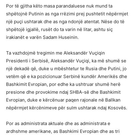
Por të gjitha këto masa parandaluese nuk mund ta
shpëtojnë Putinin as nga rrëzimi prej pushtetit nëpërmjet
një puçi ushtarak dhe as nga ndonjë atentat. Nëse do të
shpëtojë igjallë, rusët do ta varin në litar, ashtu siç
irakianët e varën Sadam Huseinin.
Ta vazhdojmë tregimin me Aleksandër Vuçiqin
Presidenti i Serbisë, Aleksandër Vuçiqi, ka më shumë se
një dekadë që, duke u mbështetur te Rusia dhe Putini, jo
vetëm që e ka pozicionuar Serbinë kundër Amerikës dhe
Bashkimit Evropian, por edhe ka ushtruar shumë herë
presione dhe provokime ndaj SHBA-së dhe Bashkimit
Evropian, duke e kërcënuar paqen rajonale në Ballkan
nëpërmjet kërcënimeve për sulm ushtarak ndaj Kosovës.
Por as administrata aktuale dhe as administrata e
ardhshme amerikane, as Bashkimi Evropian dhe as tri