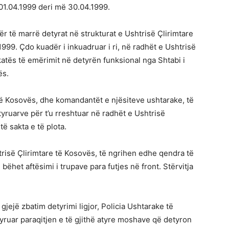
 01.04.1999 deri më 30.04.1999.
r të marrë detyrat në strukturat e Ushtrisë Çlirimtare
1999. Çdo kuadër i inkuadruar i ri, në radhët e Ushtrisë
katës të emërimit në detyrën funksional nga Shtabi i
ës.
 të Kosovës, dhe komandantët e njësiteve ushtarake, të
tyruarve për t’u rreshtuar në radhët e Ushtrisë
ë sakta e të plota.
risë Çlirimtare të Kosovës, të ngrihen edhe qendra të
bëhet aftësimi i trupave para futjes në front. Stërvitja
 gjejë zbatim detyrimi ligjor, Policia Ushtarake të
yruar paraqitjen e të gjithë atyre moshave që detyron