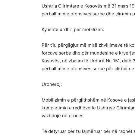
Ushtria Çlirimtare e Kosovës më 31 mars 19
përballimin e ofensivës serbe dhe çlirimin 
Ky ishte urdhri për mobilizim:
Për t’iu përgjigjur më mirë zhvillimeve të ko
forcave serbe dhe për mundësinë e kryerjes 
Kosovës, në zbatim të Urdhrit Nr. 151, datë 
përballimin e ofensivës serbe për çlirimin e
Urdhëroj:
Mobilizimin e përgjithshëm në Kosovë e jash
kompletimin e radhëve të Ushtrisë Çlirimtare
vazhdojë në proces.
Të detyruar për t’u lajmëruar për në radhët