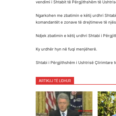
vendimi i Shtabit të Përgjithshëm të Ushtris
Ngarkohen me zbatimin e këtij urdhri Shtabi
komandantët e zonave të drejtimeve të njës
Ndjek zbatimin e këtij urdhri Shtabi i Përgj
Ky urdhër hyn në fuqi menjëherë.
Shtabi i Përgjithshëm i Ushtrisë Çlirimtare 
ARTIKUJ TË LIDHUR