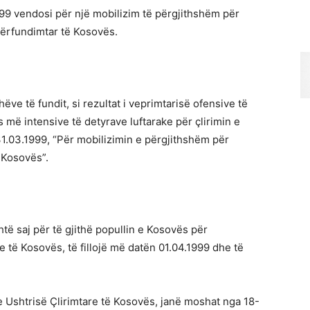
99 vendosi për një mobilizim të përgjithshëm për
përfundimtar të Kosovës.
hëve të fundit, si rezultat i veprimtarisë ofensive të
më intensive të detyrave luftarake për çlirimin e
31.03.1999, “Për mobilizimin e përgjithshëm për
 Kosovës”.
të saj për të gjithë popullin e Kosovës për
 të Kosovës, të fillojë më datën 01.04.1999 dhe të
 e Ushtrisë Çlirimtare të Kosovës, janë moshat nga 18-