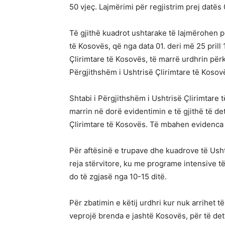
50 vjeç. Lajmërimi për regjistrim prej datës
Të gjithë kuadrot ushtarake të lajmërohen pë
të Kosovës, që nga data 01. deri më 25 prill 
Çlirimtare të Kosovës, të marrë urdhrin për
Përgjithshëm i Ushtrisë Çlirimtare të Kosov
Shtabi i Përgjithshëm i Ushtrisë Çlirimtare
marrin në dorë evidentimin e të gjithë të de
Çlirimtare të Kosovës. Të mbahen evidenca t
Për aftësinë e trupave dhe kuadrove të Usht
reja stërvitore, ku me programe intensive të 
do të zgjasë nga 10-15 ditë.
Për zbatimin e këtij urdhri kur nuk arrihet të
veprojë brenda e jashtë Kosovës, për të det