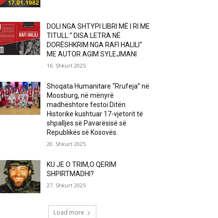
DOLI NGA SHTYPI LIBRI MË I RI ME
TITULL:“ DISA LETRA NË
DORËSHKRIM NGA RAFI HALILI“
ME AUTOR AGIM SYLEJMANI
16. Shkurt 2025
Shoqata Humanitare “Rrufeja” në
Moosburg, në mënyrë
madhështore festoi Ditën
Historike kushtuar 17-vjetorit të
shpalljes së Pavarësisë së
Republikës së Kosovës.
20. Shkurt 2025
KU JE O TRIM,O QERIM
SHPIRTMADHI?
27. Shkurt 2025
Load more