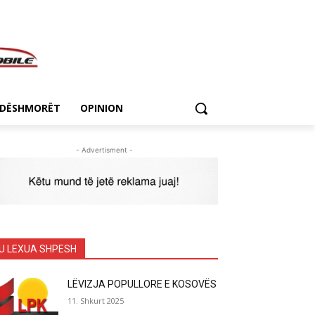
DËSHMORËT
OPINION
- Advertisment -
U LEXUA SHPESH
LËVIZJA POPULLORE E KOSOVËS
11. Shkurt 2025