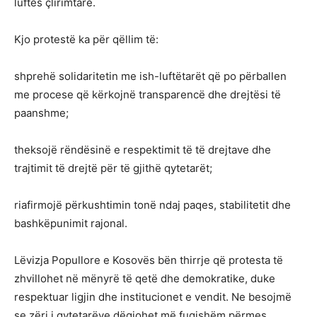
luftës çlirimtare.
Kjo protestë ka për qëllim të:
shprehë solidaritetin me ish-luftëtarët që po përballen
me procese që kërkojnë transparencë dhe drejtësi të
paanshme;
theksojë rëndësinë e respektimit të të drejtave dhe
trajtimit të drejtë për të gjithë qytetarët;
riafirmojë përkushtimin tonë ndaj paqes, stabilitetit dhe
bashkëpunimit rajonal.
Lëvizja Popullore e Kosovës bën thirrje që protesta të
zhvillohet në mënyrë të qetë dhe demokratike, duke
respektuar ligjin dhe institucionet e vendit. Ne besojmë
se zëri i qytetarëve dëgjohet më fuqishëm përmes