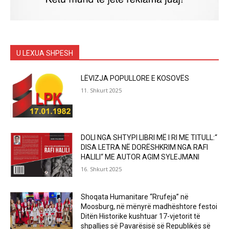
U LEXUA SHPESH
LËVIZJA POPULLORE E KOSOVËS
11. Shkurt 2025
DOLI NGA SHTYPI LIBRI MË I RI ME TITULL:“
DISA LETRA NË DORËSHKRIM NGA RAFI
HALILI“ ME AUTOR AGIM SYLEJMANI
16. Shkurt 2025
Shoqata Humanitare “Rrufeja” në
Moosburg, në mënyrë madhështore festoi
Ditën Historike kushtuar 17-vjetorit të
shpalljes së Pavarësisë së Republikës së