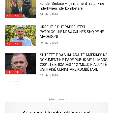
kundër Serbisë – një moment historik në
ndërhyrjen ndërkombëtare
24. Mars 2026
NACIONALE
URREJTJE DHE PADREJTËSI
PATOLOGJIKE NDAJ GJUHËS SHQIPE NË
MAQEDONI
19. Mars 2026
NACIONALE
SHTETET E BASHKUARA TË AMERIKËS NË
DOKUMENTIN E PARË PUBLIK MË 14 MARS
2001, TË BRIGADËS 112 “MUJDIN ALIU” TË
USHTRISË ÇLIRIMTARE KOMBËTARE
NACIONALE
15. Mars 2026
- Advertisment -