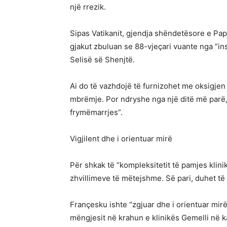
një rrezik.
Sipas Vatikanit, gjendja shëndetësore e Papa
gjakut zbuluan se 88-vjeçari vuante nga “insu
Selisë së Shenjtë.
Ai do të vazhdojë të furnizohet me oksigjen
mbrëmje. Por ndryshe nga një ditë më parë,
frymëmarrjes”.
Vigjilent dhe i orientuar mirë
Për shkak të “kompleksitetit të pamjes klini
zhvillimeve të mëtejshme. Së pari, duhet të
Françesku ishte “zgjuar dhe i orientuar mir
mëngjesit në krahun e klinikës Gemelli në k