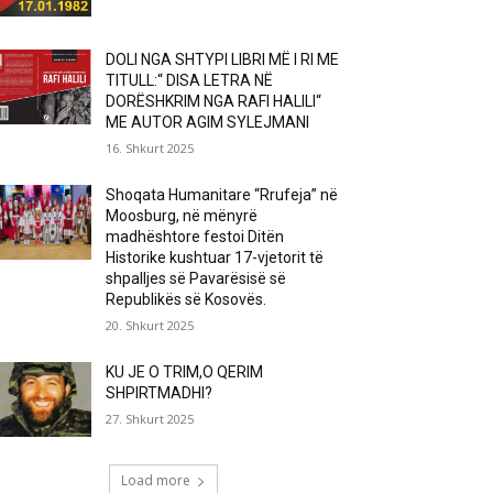
DOLI NGA SHTYPI LIBRI MË I RI ME
TITULL:“ DISA LETRA NË
DORËSHKRIM NGA RAFI HALILI“
ME AUTOR AGIM SYLEJMANI
16. Shkurt 2025
Shoqata Humanitare “Rrufeja” në
Moosburg, në mënyrë
madhështore festoi Ditën
Historike kushtuar 17-vjetorit të
shpalljes së Pavarësisë së
Republikës së Kosovës.
20. Shkurt 2025
KU JE O TRIM,O QERIM
SHPIRTMADHI?
27. Shkurt 2025
Load more