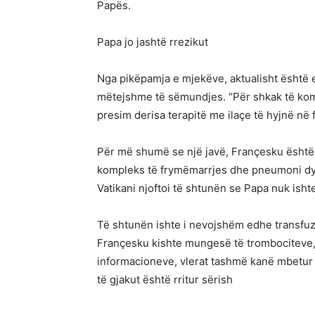
Papës.
Papa jo jashtë rrezikut
Nga pikëpamja e mjekëve, aktualisht është 
mëtejshme të sëmundjes. “Për shkak të kompl
presim derisa terapitë me ilaçe të hyjnë në 
Për më shumë se një javë, Françesku është t
kompleks të frymëmarrjes dhe pneumoni dyp
Vatikani njoftoi të shtunën se Papa nuk ishte 
Të shtunën ishte i nevojshëm edhe transfuzi
Françesku kishte mungesë të trombociteve, t
informacioneve, vlerat tashmë kanë mbetur
të gjakut është rritur sërish