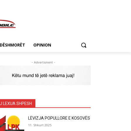
DËSHMORËT
OPINION
- Advertisment -
U LEXUA SHPESH
LËVIZJA POPULLORE E KOSOVËS
11. Shkurt 2025