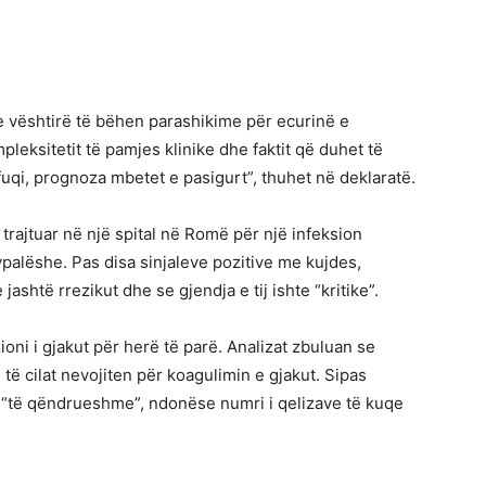
e vështirë të bëhen parashikime për ecurinë e
eksitetit të pamjes klinike dhe faktit që duhet të
fuqi, prognoza mbetet e pasigurt”, thuhet në deklaratë.
rajtuar në një spital në Romë për një infeksion
alëshe. Pas disa sinjaleve pozitive me kujdes,
jashtë rrezikut dhe se gjendja e tij ishte “kritike”.
oni i gjakut për herë të parë. Analizat zbuluan se
ë cilat nevojiten për koagulimin e gjakut. Sipas
 “të qëndrueshme”, ndonëse numri i qelizave të kuqe