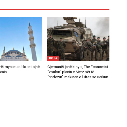
BOTA
rët myslimanë kremtojnë
Gjermanët janë kthyer, The Economist
amin
“zbulon” planin e Merz për të
“rindezur” makinën e luftës së Berlinit