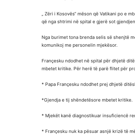
„ Zëri i Kosovës“ mëson që Vatikani po e mba
që nga shtrimi në spital e gjerë sot gjendj
Nga burimet tona brenda selis së shenjtë 
komunikoj me personelin mjekësor.
Françesku ndodhet në spital për dhjetë ditë.
mbetet kritike. Për herë të parë flitet për 
* Papa Françesku ndodhet prej dhjetë ditës
*Gjendja e tij shëndetësore mbetet kritike.
* Mjekët kanë diagnostikuar insuficiencë ren
* Françesku nuk ka pësuar asnjë krizë të m