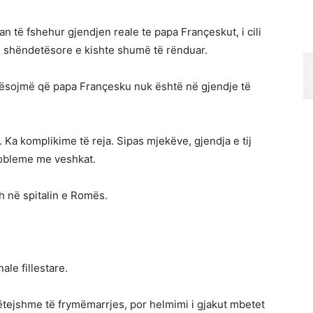
n të fshehur gjendjen reale te papa Françeskut, i cili
en shëndetësore e kishte shumë të rënduar.
mësojmë që papa Françesku nuk është në gjendje të
 Ka komplikime të reja. Sipas mjekëve, gjendja e tij
probleme me veshkat.
h në spitalin e Romës.
ale fillestare.
ëtejshme të frymëmarrjes, por helmimi i gjakut mbetet