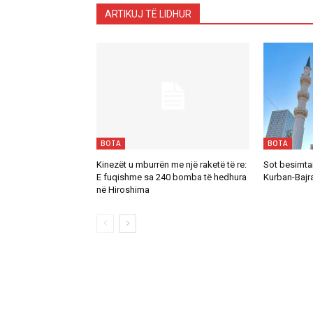
ARTIKUJ TË LIDHUR
BOTA
BOTA
Kinezët u mburrën me një raketë të re:
Sot besimta
E fuqishme sa 240 bomba të hedhura
Kurban-Bajr
në Hiroshima