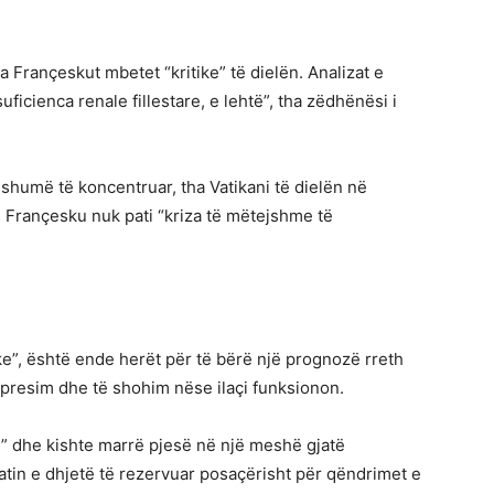
 Françeskut mbetet “kritike” të dielën. Analizat e
ficienca renale fillestare, e lehtë”, tha zëdhënësi i
 shumë të koncentruar, tha Vatikani të dielën në
 Françesku nuk pati “kriza të mëtejshme të
ke”, është ende herët për të bërë një prognozë rreth
 presim dhe të shohim nëse ilaçi funksionon.
ë” dhe kishte marrë pjesë në një meshë gjatë
atin e dhjetë të rezervuar posaçërisht për qëndrimet e