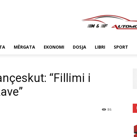
TA
MËRGATA
EKONOMI
DOSJA
LIBRI
SPORT
nçeskut: “Fillimi i
kave”
86