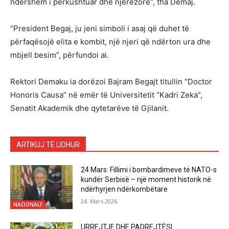
ndershëm i përkushtuar dhe njerëzorë”, tha Demaj.
“President Begaj, ju jeni simboli i asaj që duhet të
përfaqësojë elita e kombit, një njeri që ndërton ura dhe
mbjell besim”, përfundoi ai.
Rektori Demaku ia dorëzoi Bajram Begajt titullin “Doctor
Honoris Causa” në emër të Universitetit “Kadri Zeka”,
Senatit Akademik dhe qytetarëve të Gjilanit.
ARTIKUJ TË LIDHUR
24 Mars: Fillimi i bombardimeve të NATO-s
kundër Serbisë – një moment historik në
ndërhyrjen ndërkombëtare
24. Mars 2026
NACIONALE
URREJTJE DHE PADREJTËSI