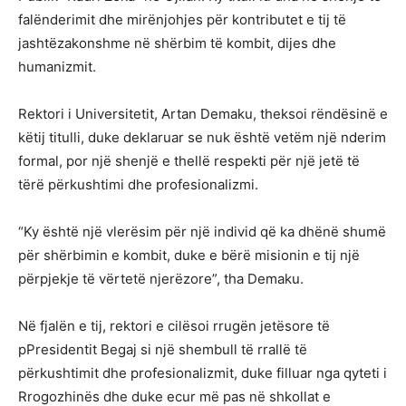
falënderimit dhe mirënjohjes për kontributet e tij të
jashtëzakonshme në shërbim të kombit, dijes dhe
humanizmit.
Rektori i Universitetit, Artan Demaku, theksoi rëndësinë e
këtij titulli, duke deklaruar se nuk është vetëm një nderim
formal, por një shenjë e thellë respekti për një jetë të
tërë përkushtimi dhe profesionalizmi.
“Ky është një vlerësim për një individ që ka dhënë shumë
për shërbimin e kombit, duke e bërë misionin e tij një
përpjekje të vërtetë njerëzore”, tha Demaku.
Në fjalën e tij, rektori e cilësoi rrugën jetësore të
pPresidentit Begaj si një shembull të rrallë të
përkushtimit dhe profesionalizmit, duke filluar nga qyteti i
Rrogozhinës dhe duke ecur më pas në shkollat e