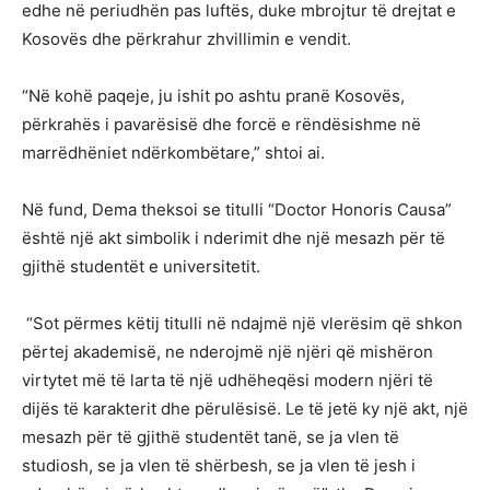
edhe në periudhën pas luftës, duke mbrojtur të drejtat e
Kosovës dhe përkrahur zhvillimin e vendit.
“Në kohë paqeje, ju ishit po ashtu pranë Kosovës,
përkrahës i pavarësisë dhe forcë e rëndësishme në
marrëdhëniet ndërkombëtare,” shtoi ai.
Në fund, Dema theksoi se titulli “Doctor Honoris Causa”
është një akt simbolik i nderimit dhe një mesazh për të
gjithë studentët e universitetit.
“Sot përmes këtij titulli në ndajmë një vlerësim që shkon
përtej akademisë, ne nderojmë një njëri që mishëron
virtytet më të larta të një udhëheqësi modern njëri të
dijës të karakterit dhe përulësisë. Le të jetë ky një akt, një
mesazh për të gjithë studentët tanë, se ja vlen të
studiosh, se ja vlen të shërbesh, se ja vlen të jesh i