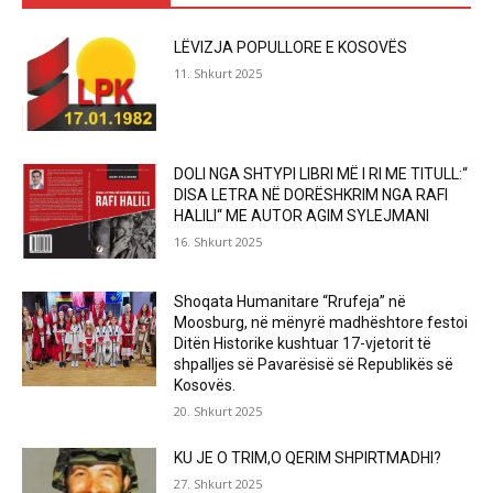
LËVIZJA POPULLORE E KOSOVËS
11. Shkurt 2025
DOLI NGA SHTYPI LIBRI MË I RI ME TITULL:“
DISA LETRA NË DORËSHKRIM NGA RAFI
HALILI“ ME AUTOR AGIM SYLEJMANI
16. Shkurt 2025
Shoqata Humanitare “Rrufeja” në
Moosburg, në mënyrë madhështore festoi
Ditën Historike kushtuar 17-vjetorit të
shpalljes së Pavarësisë së Republikës së
Kosovës.
20. Shkurt 2025
KU JE O TRIM,O QERIM SHPIRTMADHI?
27. Shkurt 2025