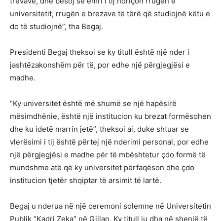
trevave, dhe besoj se emri i tij ndriçon rrugën e
universitetit, rrugën e brezave të tërë që studiojnë këtu e
do të studiojnë”, tha Begaj.
Presidenti Begaj theksoi se ky titull është një nder i
jashtëzakonshëm për të, por edhe një përgjegjësi e
madhe.
“Ky universitet është më shumë se një hapësirë
mësimdhënie, është një institucion ku brezat formësohen
dhe ku idetë marrin jetë”, theksoi ai, duke shtuar se
vlerësimi i tij është përtej një nderimi personal, por edhe
një përgjegjësi e madhe për të mbështetur çdo formë të
mundshme atë që ky universitet përfaqëson dhe çdo
institucion tjetër shqiptar të arsimit të lartë.
Begaj u nderua në një ceremoni solemne në Universitetin
Publik “Kadri Zeka” në Gjilan. Ky titull iu dha në shenjë të