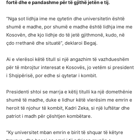
fortë dhe e pandashme për të gjithë jetën e tij.
“Nga sot lidhja ime me qytetin dhe universitetin është
shumë e madhe, por shumë e madhe është lidhja ime me
Kosovën, dhe kjo lidhje do të jetë gjithmonë, kudo, në
çdo rrethanë dhe situatë”, deklaroi Begaj.
Ai e vlerësoi këtë titull si një angazhim të vazhdueshëm
për të mbrojtur interesat e Kosovës, jo vetëm si president
i Shqipërisë, por edhe si qytetar i kombit.
Presidenti shtoi se marrja e këtij titulli ka një domethënie
shumë të madhe, duke e lidhur këtë vlerësim me emrin e
heroit të njohur të kombit, Kadri Zeka, si një luftëtar dhe
patriot i madh për çështjen kombëtare.
“Ky universitet mban emrin e birit të shquar të këtyre