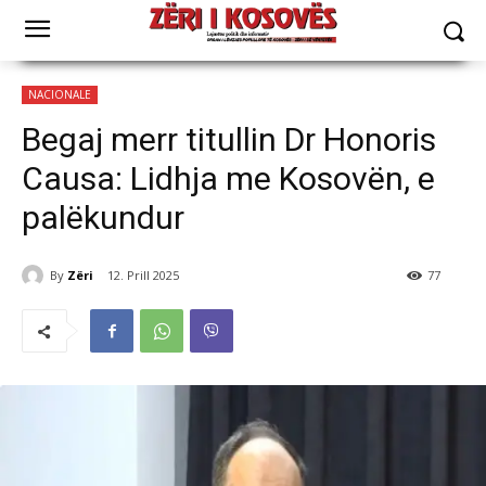
NACIONALE
Begaj merr titullin Dr Honoris
Causa: Lidhja me Kosovën, e
palëkundur
By
Zëri
12. Prill 2025
77