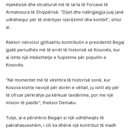
mjekësisë dhe strukturat më të larta të Forcave të
Armatosura të Shqipërisë. “Dijet dhe ndërgjegjja juaj janë
udhëhequr për të shërbyer njerëzimit dhe kombit”, shtoi
ai.
Rektori nënvizoi gjithashtu kontributin e presidentit Begaj
gjatë periudhës më të errët të historisë së Kosovës, kur
ai ishte një mbështetje e fuqishme për popullin e
Kosovës.
“Në momentet më të vështira të historisë sonë, kur
Kosova kishte nevojë për dorën e vëllait, ju ishit aty për
të ofruar përkrahje pa kërkuar lavdërime, por me një
mision të pastër”, theksoi Demaku.
Tutje, ai e përshkroi Begajn si një udhëheqës të
pakrahasueshëm, i cili ka dhënë një kontribut të madh