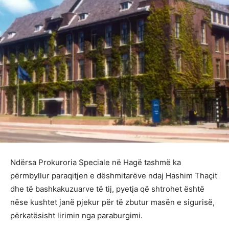
Ndërsa Prokuroria Speciale në Hagë tashmë ka
përmbyllur paraqitjen e dëshmitarëve ndaj Hashim Thaçit
dhe të bashkakuzuarve të tij, pyetja që shtrohet është
nëse kushtet janë pjekur për të zbutur masën e sigurisë,
përkatësisht lirimin nga paraburgimi.