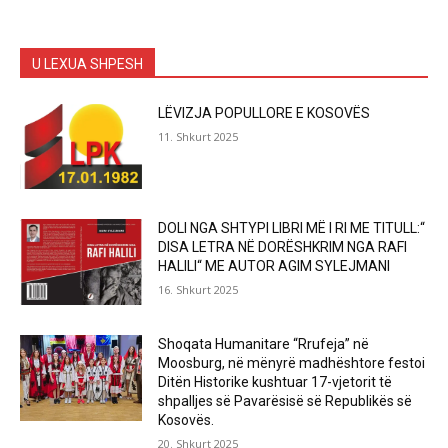
U LEXUA SHPESH
LËVIZJA POPULLORE E KOSOVËS
11. Shkurt 2025
DOLI NGA SHTYPI LIBRI MË I RI ME TITULL:“
DISA LETRA NË DORËSHKRIM NGA RAFI
HALILI“ ME AUTOR AGIM SYLEJMANI
16. Shkurt 2025
Shoqata Humanitare “Rrufeja” në
Moosburg, në mënyrë madhështore festoi
Ditën Historike kushtuar 17-vjetorit të
shpalljes së Pavarësisë së Republikës së
Kosovës.
20. Shkurt 2025