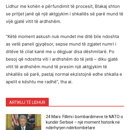
Lidhur me kohën e përfundimit të procesit, Blakaj shton
se pritjet janë që një aktgjykim i shkallës së parë mund të
vijë gjatë vitit të ardhshëm.
“Këtë moment askush nuk mundet me ditë bile ndoshta
as vetë paneli gjyqësor, sepse mund të zgjatet numri i
ditëve të cilat kanë me u dëgjuar disa dëshmitarë. Po
besoj që ndoshta viti i ardhshëm do të jetë – diku gjatë
vitit të ardhshëm mund të presim një aktgjykim të
shkallës së parë, pastaj normal ekzistojnë edhe shkalla e
apelit e kështu me radhë”, tha ai.
ARTIKUJ TË LIDHUR
24 Mars: Fillimi i bombardimeve të NATO-s
kundër Serbisë – një moment historik në
ndërhyrjen ndërkombëtare