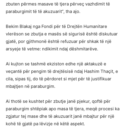
zbuten përmes masave të tjera përveç vazhdimit të
paraburgimit të të akuzuarit”, tha ajo.
Bekim Blakaj nga Fondi për të Drejtën Humanitare
vlerëson se zbutja e masës së sigurisë është diskutuar
gjatë, por gjithmonë është refuzuar për shkak të një
arsyeje të vetme: ndikimit ndaj dëshmitarëve.
Ai kujton se tashmë ekziston edhe një aktakuzë e
veçantë për pengim të drejtësisë ndaj Hashim Thaçit, e
cila, sipas tij, do të përdoret si mjet për të justifikuar
mbajtjen në paraburgim.
Ai thotë se kushtet për zbutje janë pjekur, qoftë për
paraburgim shtëpiak apo masa të tjera, meqë procesi ka
zgjatur tej mase dhe të akuzuarit janë mbajtur për një
kohë të gjatë pa lëvizje në këtë aspekt.