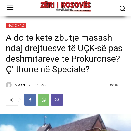
NACIONALE
A do të ketë zbutje masash
ndaj drejtuesve të UÇK-së pas
dëshmitarëve të Prokurorisë?
Ç’ thonë në Speciale?
By
Zëri
20. Prill 2025
80