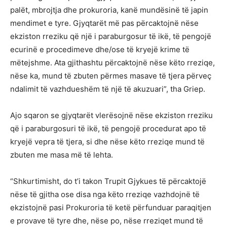
palët, mbrojtja dhe prokuroria, kanë mundësinë të japin
mendimet e tyre. Gjyqtarët më pas përcaktojnë nëse
ekziston rreziku që një i paraburgosur të ikë, të pengojë
ecurinë e procedimeve dhe/ose të kryejë krime të
mëtejshme. Ata gjithashtu përcaktojnë nëse këto rreziqe,
nëse ka, mund të zbuten përmes masave të tjera përveç
ndalimit të vazhdueshëm të një të akuzuari”, tha Griep.
Ajo sqaron se gjyqtarët vlerësojnë nëse ekziston rreziku
që i paraburgosuri të ikë, të pengojë procedurat apo të
kryejë vepra të tjera, si dhe nëse këto rreziqe mund të
zbuten me masa më të lehta.
“Shkurtimisht, do t’i takon Trupit Gjykues të përcaktojë
nëse të gjitha ose disa nga këto rreziqe vazhdojnë të
ekzistojnë pasi Prokuroria të ketë përfunduar paraqitjen
e provave të tyre dhe, nëse po, nëse rreziqet mund të