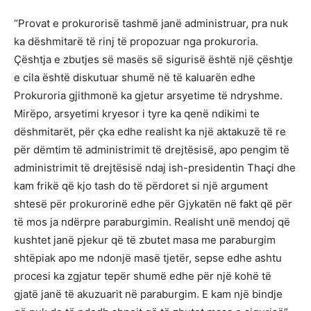
“Provat e prokurorisë tashmë janë administruar, pra nuk
ka dëshmitarë të rinj të propozuar nga prokuroria.
Çështja e zbutjes së masës së sigurisë është një çështje
e cila është diskutuar shumë në të kaluarën edhe
Prokuroria gjithmonë ka gjetur arsyetime të ndryshme.
Mirëpo, arsyetimi kryesor i tyre ka qenë ndikimi te
dëshmitarët, për çka edhe realisht ka një aktakuzë të re
për dëmtim të administrimit të drejtësisë, apo pengim të
administrimit të drejtësisë ndaj ish-presidentin Thaçi dhe
kam frikë që kjo tash do të përdoret si një argument
shtesë për prokurorinë edhe për Gjykatën në fakt që për
të mos ja ndërpre paraburgimin. Realisht unë mendoj që
kushtet janë pjekur që të zbutet masa me paraburgim
shtëpiak apo me ndonjë masë tjetër, sepse edhe ashtu
procesi ka zgjatur tepër shumë edhe për një kohë të
gjatë janë të akuzuarit në paraburgim. E kam një bindje