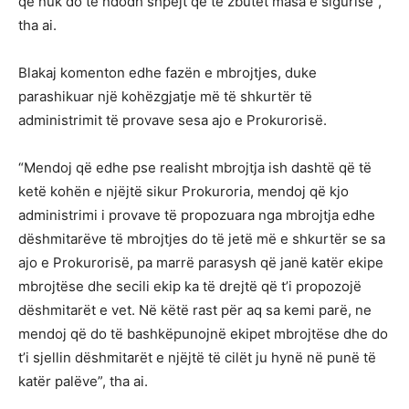
që nuk do të ndodh shpejt që të zbutet masa e sigurisë”,
tha ai.
Blakaj komenton edhe fazën e mbrojtjes, duke
parashikuar një kohëzgjatje më të shkurtër të
administrimit të provave sesa ajo e Prokurorisë.
“Mendoj që edhe pse realisht mbrojtja ish dashtë që të
ketë kohën e njëjtë sikur Prokuroria, mendoj që kjo
administrimi i provave të propozuara nga mbrojtja edhe
dëshmitarëve të mbrojtjes do të jetë më e shkurtër se sa
ajo e Prokurorisë, pa marrë parasysh që janë katër ekipe
mbrojtëse dhe secili ekip ka të drejtë që t’i propozojë
dëshmitarët e vet. Në këtë rast për aq sa kemi parë, ne
mendoj që do të bashkëpunojnë ekipet mbrojtëse dhe do
t’i sjellin dëshmitarët e njëjtë të cilët ju hynë në punë të
katër palëve”, tha ai.