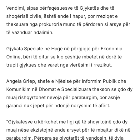
Vendimi, sipas përfaqësuesve të Gjykatës dhe të
shoqërisë civile, është ende i hapur, por rreziqet e
theksuara nga prokuroria mund të përdoren si arsye për
të vazhduar ndalimin.
Gjykata Speciale në Hagë në përgjigje për Ekonomia
Online, bëri të ditur se kjo çështje mbetet në dorë të
trupit gjykues dhe varet nga vlerësimi i rrezikut.
Angela Griep, shefe e Njësisë për Informim Publik dhe
Komunikim në Dhomat e Specializuara thekson se çdo dy
muaj rishqyrtohet nevoja për paraburgim, por asnjë
garanci nuk jepet për ndonjë ndryshim të afërt.
“Gjykatësve u kërkohet me ligj që të shqyrtojnë çdo dy
muaj nëse ekzistojnë ende arsyet për të mbajtur dikë në
paraburgim. Përpara se gjyqtarët të vendosin, të dyja