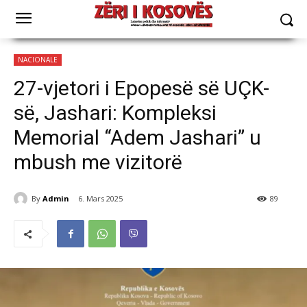
NACIONALE
27-vjetori i Epopesë së UÇK-
së, Jashari: Kompleksi
Memorial “Adem Jashari” u
mbush me vizitorë
By
Admin
6. Mars 2025
89