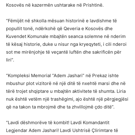
Kosovës në kazermën ushtarake në Prishtinë.
“Fëmijët në shkolla mësuan historinë e lavdishme të
popullit tonë, ndërkohë që Qeveria e Kosovës dhe
Kuvendet Komunale mbajtën seanca solemne në nderim
të kësaj historie, duke u nisur nga kryeqyteti, i cili nderoi
sot me mirënjohje të veçantë luftën dhe sakrificën për
liri”.
“Kompleksi Memorial “Adem Jashari” në Prekaz ishte
mbushur plot vizitorë në një ditë të nxehtë marsi dhe në
tërë trojet shqiptare u mbajtën aktivitete të shumta. Liria
nuk është vetëm një trashëgimi, ajo është një përgjegjësi
që na takon ta mbrojmë dhe ta zhvillojmë çdo ditë”.
“Lavdi dëshmorëve të kombit! Lavdi Komandantit
Legjendar Adem Jashari! Lavdi Ushtrisë Çlirimtare të