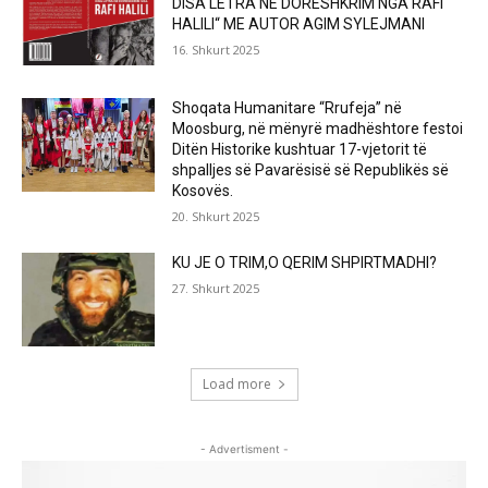
DISA LETRA NË DORËSHKRIM NGA RAFI
HALILI“ ME AUTOR AGIM SYLEJMANI
16. Shkurt 2025
Shoqata Humanitare “Rrufeja” në
Moosburg, në mënyrë madhështore festoi
Ditën Historike kushtuar 17-vjetorit të
shpalljes së Pavarësisë së Republikës së
Kosovës.
20. Shkurt 2025
KU JE O TRIM,O QERIM SHPIRTMADHI?
27. Shkurt 2025
Load more
- Advertisment -