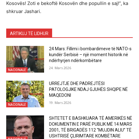
Kosovës! Zoti e bekoftë Kosovën dhe popullin e saj!”, ka
shkruar Jashari.
ARTIKUJ TË LIDHUR
24 Mars: Fillimi i bombardimeve të NATO-s
kundër Serbisë – një moment historik në
ndërhyrjen ndërkombëtare
24. Mars 2026
NACIONALE
URREJTJE DHE PADREJTËSI
PATOLOGJIKE NDAJ GJUHËS SHQIPE NË
MAQEDONI
19. Mars 2026
NACIONALE
SHTETET E BASHKUARA TË AMERIKËS NË
DOKUMENTIN E PARË PUBLIK MË 14 MARS
2001, TË BRIGADËS 112 “MUJDIN ALIU” TË
USHTRISË ÇLIRIMTARE KOMBËTARE