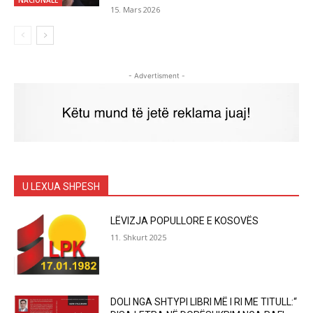
NACIONALE
15. Mars 2026
- Advertisment -
U LEXUA SHPESH
LËVIZJA POPULLORE E KOSOVËS
11. Shkurt 2025
DOLI NGA SHTYPI LIBRI MË I RI ME TITULL:“