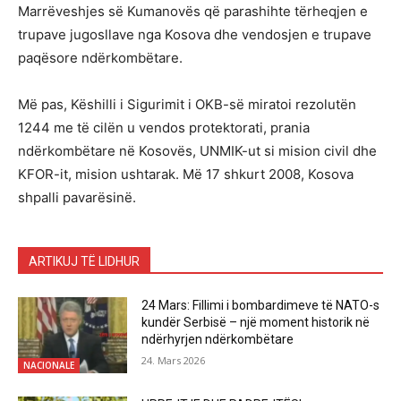
Marrëveshjes së Kumanovës që parashihte tërheqjen e
trupave jugosllave nga Kosova dhe vendosjen e trupave
paqësore ndërkombëtare.
Më pas, Këshilli i Sigurimit i OKB-së miratoi rezolutën
1244 me të cilën u vendos protektorati, prania
ndërkombëtare në Kosovës, UNMIK-ut si mision civil dhe
KFOR-it, mision ushtarak. Më 17 shkurt 2008, Kosova
shpalli pavarësinë.
ARTIKUJ TË LIDHUR
24 Mars: Fillimi i bombardimeve të NATO-s
kundër Serbisë – një moment historik në
ndërhyrjen ndërkombëtare
24. Mars 2026
NACIONALE