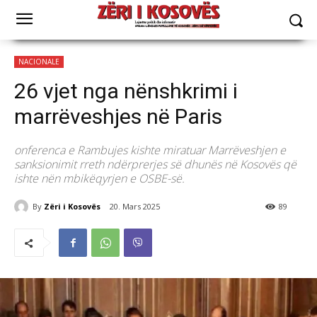
NACIONALE
​26 vjet nga nënshkrimi i
marrëveshjes në Paris
onferenca e Rambujes kishte miratuar Marrëveshjen e
sanksionimit rreth ndërprerjes së dhunës në Kosovës që
ishte nën mbikëqyrjen e OSBE-së.
By
Zëri i Kosovës
20. Mars 2025
89