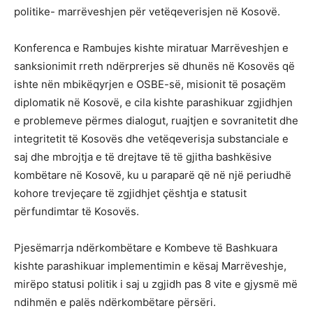
politike- marrëveshjen për vetëqeverisjen në Kosovë.
Konferenca e Rambujes kishte miratuar Marrëveshjen e
sanksionimit rreth ndërprerjes së dhunës në Kosovës që
ishte nën mbikëqyrjen e OSBE-së, misionit të posaçëm
diplomatik në Kosovë, e cila kishte parashikuar zgjidhjen
e problemeve përmes dialogut, ruajtjen e sovranitetit dhe
integritetit të Kosovës dhe vetëqeverisja substanciale e
saj dhe mbrojtja e të drejtave të të gjitha bashkësive
kombëtare në Kosovë, ku u paraparë që në një periudhë
kohore trevjeçare të zgjidhjet çështja e statusit
përfundimtar të Kosovës.
Pjesëmarrja ndërkombëtare e Kombeve të Bashkuara
kishte parashikuar implementimin e kësaj Marrëveshje,
mirëpo statusi politik i saj u zgjidh pas 8 vite e gjysmë më
ndihmën e palës ndërkombëtare përsëri.