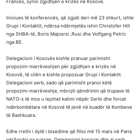
Francës, synoi zgjidhjen e krizës në Kosovë.
Iniciues të konferencës, që zgjati deri më 23 shkurt, ishte
Grupi i Kontaktit, ndërsa ndërmjetës ishin Christofer Hill
nga SHBA-të, Boris Majosrsi ,Rusi dhe Volfgang Petric
nga BE.
Delegacioni i Kosovës kishte pranuar parimisht
propozim-marrëveshjen për zgjidhjen e krizës në
Kosovë, të cilën e kishte propozuar Grupi i Kontaktit.
Delegacioni serb, sado që parimisht pranoi këtë
propozim-marrëveshje, mbrojti qëndrimin që trupave të
NATO-s të mos u lejohet kalimi nëpër Serbi dhe forcat
ndërkombëtare në Kosovë të jenë në kuadër të Kombeve
të Bashkuara.
Edhe rrethi i dytë i bisedime që filloi më 15 mars në Paris
përfundoi pa sukses. Delegacioni kosovar dhe ai serb