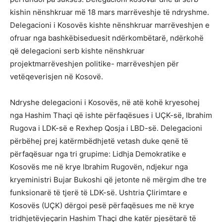
kishin nënshkruar më 18 mars marrëveshje të ndryshme.
Delegacioni i Kosovës kishte nënshkruar marrëveshjen e
ofruar nga bashkëbiseduesit ndërkombëtarë, ndërkohë
që delegacioni serb kishte nënshkruar
projektmarrëveshjen politike- marrëveshjen për
vetëqeverisjen në Kosovë.
Ndryshe delegacioni i Kosovës, në atë kohë kryesohej
nga Hashim Thaçi që ishte përfaqësues i UÇK-së, Ibrahim
Rugova i LDK-së e Rexhep Qosja i LBD-së. Delegacioni
përbëhej prej katërmbëdhjetë vetash duke qenë të
përfaqësuar nga tri grupime: Lidhja Demokratike e
Kosovës me në krye Ibrahim Rugovën, ndjekur nga
kryeministri Bujar Bukoshi që jetonte në mërgim dhe tre
funksionarë të tjerë të LDK-së. Ushtria Çlirimtare e
Kosovës (UÇK) dërgoi pesë përfaqësues me në krye
tridhjetëvjeçarin Hashim Thaçi dhe katër pjesëtarë të