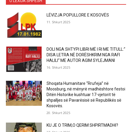
U LEXUA SHPESH
LËVIZJA POPULLORE E KOSOVËS
11. Shkurt 2025
DOLI NGA SHTYPI LIBRI MË I RI ME TITULL:“
DISA LETRA NË DORËSHKRIM NGA RAFI
HALILI“ ME AUTOR AGIM SYLEJMANI
16. Shkurt 2025
Shoqata Humanitare “Rrufeja” në
Moosburg, në mënyrë madhështore festoi
Ditën Historike kushtuar 17-vjetorit të
shpalljes së Pavarësisë së Republikës së
Kosovës.
20. Shkurt 2025
KU JE O TRIM,O QERIM SHPIRTMADHI?