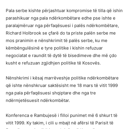
Pala serbe kishte përjashtuar kompromise të tilla që ishin
parashikuar nga pala ndërkombëtare edhe pse ishte e
paralajmëruar nga përfaqësuesi i palës ndërkombëtare,
Richard Holbrook se çfarë do ta priste palën serbe me
mos pranimin e nënshkrimit të palës serbe, ku me
këmbëngulësinë e tyre politike i kishin refuzuar
negociatat e raundit të dytë të bisedimeve dhe më çdo
kusht e refuzuan zgjidhjen politike të Kosovës.
Nënshkrimi i kësaj marrëveshje politike ndërkombëtare
që ishte nënshkruar saktësisht me 18 mars të vitit 1999
nga pala përfaqësuesi shqiptare dhe nga tre
ndërmjetësuesit ndërkombëtar.
Konferenca e Rambujesë i filloi punimet më 6 shkurt të
vitit 1999. Ky takim, i cili u mbajt në afërsi të Parisit të