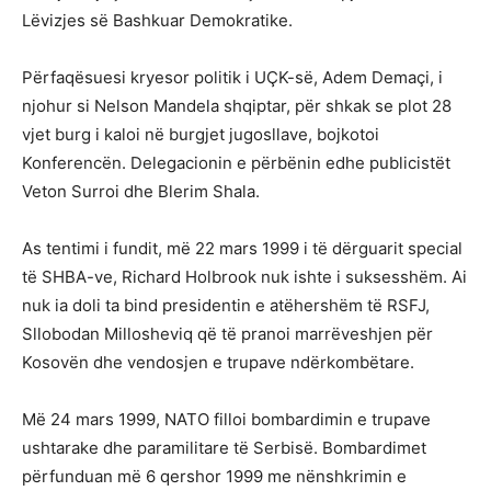
Lëvizjes së Bashkuar Demokratike.
Përfaqësuesi kryesor politik i UÇK-së, Adem Demaçi, i
njohur si Nelson Mandela shqiptar, për shkak se plot 28
vjet burg i kaloi në burgjet jugosllave, bojkotoi
Konferencën. Delegacionin e përbënin edhe publicistët
Veton Surroi dhe Blerim Shala.
As tentimi i fundit, më 22 mars 1999 i të dërguarit special
të SHBA-ve, Richard Holbrook nuk ishte i suksesshëm. Ai
nuk ia doli ta bind presidentin e atëhershëm të RSFJ,
Sllobodan Millosheviq që të pranoi marrëveshjen për
Kosovën dhe vendosjen e trupave ndërkombëtare.
Më 24 mars 1999, NATO filloi bombardimin e trupave
ushtarake dhe paramilitare të Serbisë. Bombardimet
përfunduan më 6 qershor 1999 me nënshkrimin e