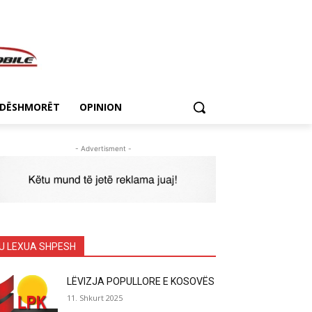
DËSHMORËT
OPINION
- Advertisment -
U LEXUA SHPESH
LËVIZJA POPULLORE E KOSOVËS
11. Shkurt 2025