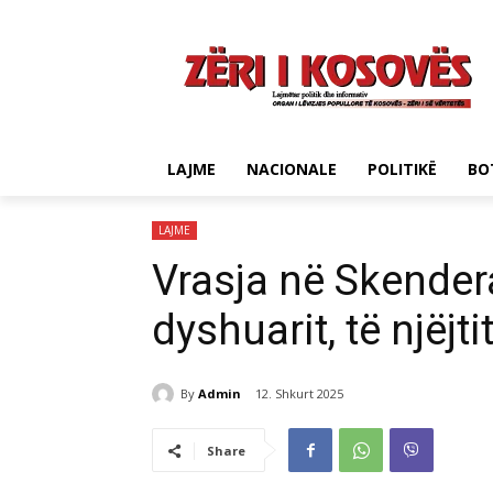
LAJME
NACIONALE
POLITIKË
BO
LAJME
Vrasja në Skendera
dyshuarit, të njëjt
By
Admin
12. Shkurt 2025
Share