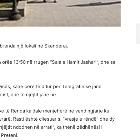
brenda një lokali në Skenderaj.
th orës 13:50 në rrugën “Sala e Hamit Jashari”, dhe se
cës, kanë bërë të ditur për Telegrafin se janë
ast, dhe të njëjtit janë në
eve të Rënda ka dalë menjëherë në vend ngjarje ku
rarë. Rasti është cilësuar si “vrasje e rëndë” dhe dy
njëjtit ndodhen në arrati”, ka thënë zëdhënësi i
 Preteni.