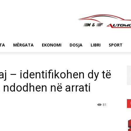
TA
MËRGATA
EKONOMI
DOSJA
LIBRI
SPORT
j – identifikohen dy të
it ndodhen në arrati
81