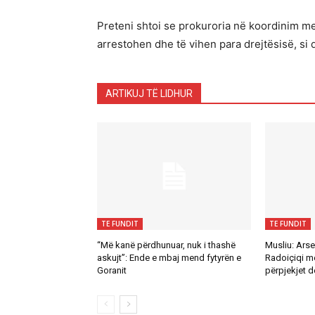
Preteni shtoi se prokuroria në koordinim me
arrestohen dhe të vihen para drejtësisë, si d
ARTIKUJ TË LIDHUR
TE FUNDIT
TE FUNDIT
“Më kanë përdhunuar, nuk i thashë
Musliu: Arse
askujt”: Ende e mbaj mend fytyrën e
Radoiçiqi m
Goranit
përpjekjet 