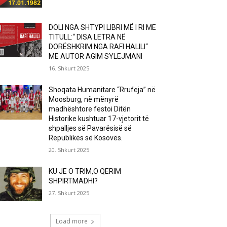
DOLI NGA SHTYPI LIBRI MË I RI ME
TITULL:“ DISA LETRA NË
DORËSHKRIM NGA RAFI HALILI“
ME AUTOR AGIM SYLEJMANI
16. Shkurt 2025
Shoqata Humanitare “Rrufeja” në
Moosburg, në mënyrë
madhështore festoi Ditën
Historike kushtuar 17-vjetorit të
shpalljes së Pavarësisë së
Republikës së Kosovës.
20. Shkurt 2025
KU JE O TRIM,O QERIM
SHPIRTMADHI?
27. Shkurt 2025
Load more