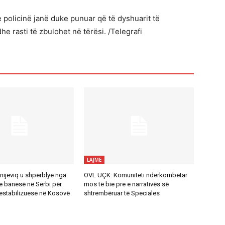
 policinë janë duke punuar që të dyshuarit të
he rasti të zbulohet në tërësi. /Telegrafi
LAJME
nijeviq u shpërblye nga
OVL UÇK: Komuniteti ndërkombëtar
e banesë në Serbi për
mos të bie pre e narrativës së
destabilizuese në Kosovë
shtrembëruar të Speciales