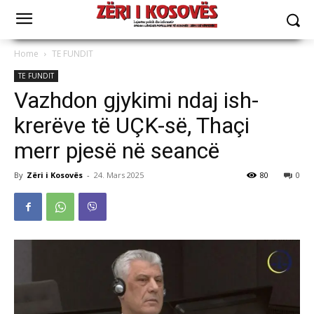
Home
TE FUNDIT
TE FUNDIT
Vazhdon gjykimi ndaj ish-
krerëve të UÇK-së, Thaçi
merr pjesë në seancë
By
Zëri i Kosovës
-
24. Mars 2025
80
0