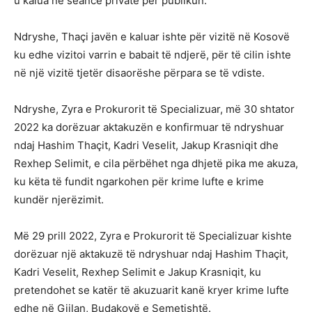
u kalua në seancë private për publikun.
Ndryshe, Thaçi javën e kaluar ishte për vizitë në Kosovë
ku edhe vizitoi varrin e babait të ndjerë, për të cilin ishte
në një vizitë tjetër disaorëshe përpara se të vdiste.
Ndryshe, Zyra e Prokurorit të Specializuar, më 30 shtator
2022 ka dorëzuar aktakuzën e konfirmuar të ndryshuar
ndaj Hashim Thaçit, Kadri Veselit, Jakup Krasniqit dhe
Rexhep Selimit, e cila përbëhet nga dhjetë pika me akuza,
ku këta të fundit ngarkohen për krime lufte e krime
kundër njerëzimit.
Më 29 prill 2022, Zyra e Prokurorit të Specializuar kishte
dorëzuar një aktakuzë të ndryshuar ndaj Hashim Thaçit,
Kadri Veselit, Rexhep Selimit e Jakup Krasniqit, ku
pretendohet se katër të akuzuarit kanë kryer krime lufte
edhe në Gjilan, Budakovë e Semetishtë.