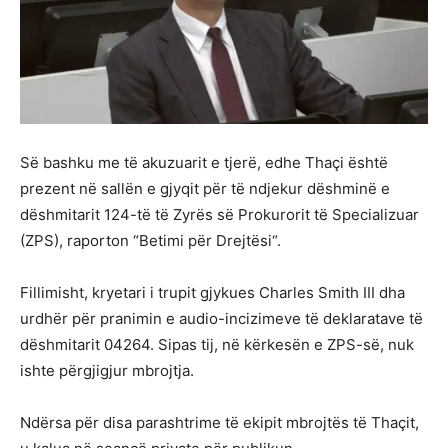
Së bashku me të akuzuarit e tjerë, edhe Thaçi është
prezent në sallën e gjyqit për të ndjekur dëshminë e
dëshmitarit 124-të të Zyrës së Prokurorit të Specializuar
(ZPS), raporton “Betimi për Drejtësi“.
Fillimisht, kryetari i trupit gjykues Charles Smith III dha
urdhër për pranimin e audio-incizimeve të deklaratave të
dëshmitarit 04264. Sipas tij, në kërkesën e ZPS-së, nuk
ishte përgjigjur mbrojtja.
Ndërsa për disa parashtrime të ekipit mbrojtës të Thaçit,