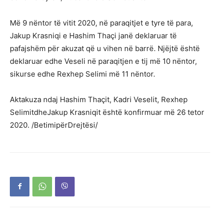
Më 9 nëntor të vitit 2020, në paraqitjet e tyre të para,
Jakup Krasniqi e Hashim Thaçi janë deklaruar të
pafajshëm për akuzat që u vihen në barrë. Njëjtë është
deklaruar edhe Veseli në paraqitjen e tij më 10 nëntor,
sikurse edhe Rexhep Selimi më 11 nëntor.
Aktakuza ndaj Hashim Thaçit, Kadri Veselit, Rexhep
SelimitdheJakup Krasniqit është konfirmuar më 26 tetor
2020. /BetimipërDrejtësi/