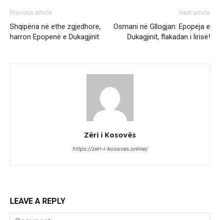
Previous article
Next article
Shqipëria në ethe zgjedhore,
Osmani në Gllogjan: Epopeja e
harron Epopenë e Dukagjinit
Dukagjinit, flakadan i lirisë!
Zëri i Kosovës
https://zeri-i-kosoves.online/
LEAVE A REPLY