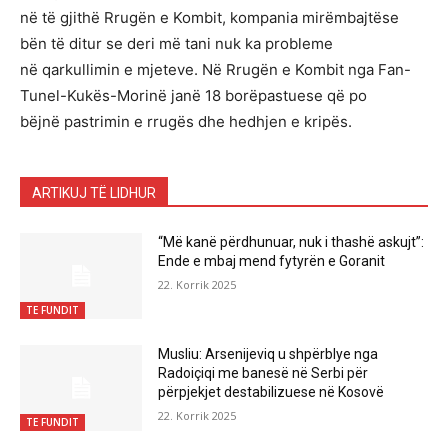
në të gjithë Rrugën e Kombit, kompania mirëmbajtëse
bën të ditur se deri më tani nuk ka probleme
në qarkullimin e mjeteve. Në Rrugën e Kombit nga Fan-
Tunel-Kukës-Morinë janë 18 borëpastuese që po
bëjnë pastrimin e rrugës dhe hedhjen e kripës.
ARTIKUJ TË LIDHUR
“Më kanë përdhunuar, nuk i thashë askujt”:
Ende e mbaj mend fytyrën e Goranit
22. Korrik 2025
TE FUNDIT
Musliu: Arsenijeviq u shpërblye nga
Radoiçiqi me banesë në Serbi për
përpjekjet destabilizuese në Kosovë
22. Korrik 2025
TE FUNDIT