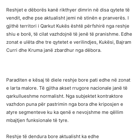
Reshjet e dëborës kanë rikthyer dimrin në disa qytete të
vendit, edhe pse aktualisht jemi në stinën e pranverës. I
gjithë territori i Qarkut Kukës është përfshirë nga reshje
shiu e borë, të cilat vazhdojnë të jenë të pranishme. Edhe
zonat e ulëta dhe tre qytetet e verilindjes, Kukësi, Bajram
Curri dhe Kruma janë zbardhur nga dëbora.
Paraditen e kësaj të diele reshje bore pati edhe në zonat
e larta malore. Të gjitha akset rrugore nacionale janë të
qarkullueshme normalisht. Nga subjektet kontraktore
vazhdon puna për pastrimin nga bora dhe kriposjen e
atyre segmenteve ku ka qenë e nevojshme me qëllim
mbajtjen funksionale të tyre.
Reshje të dendura bore aktualisht ka edhe