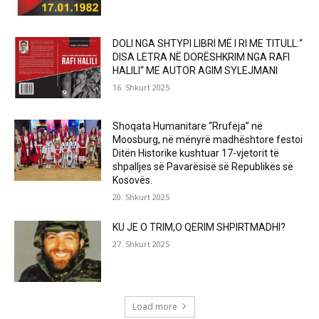
DOLI NGA SHTYPI LIBRI MË I RI ME TITULL:“
DISA LETRA NË DORËSHKRIM NGA RAFI
HALILI“ ME AUTOR AGIM SYLEJMANI
16. Shkurt 2025
Shoqata Humanitare “Rrufeja” në
Moosburg, në mënyrë madhështore festoi
Ditën Historike kushtuar 17-vjetorit të
shpalljes së Pavarësisë së Republikës së
Kosovës.
20. Shkurt 2025
KU JE O TRIM,O QERIM SHPIRTMADHI?
27. Shkurt 2025
Load more