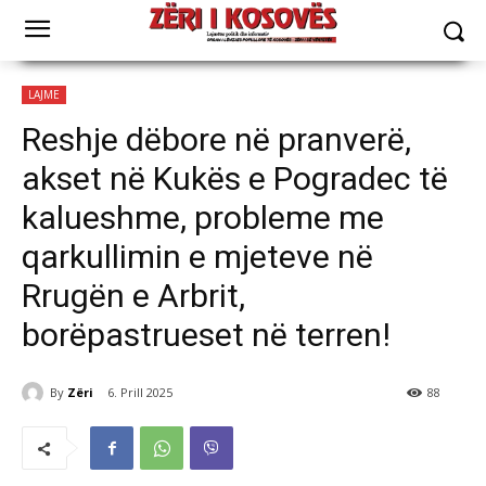
LAJME
Reshje dëbore në pranverë,
akset në Kukës e Pogradec të
kalueshme, probleme me
qarkullimin e mjeteve në
Rrugën e Arbrit,
borëpastrueset në terren!
By
Zëri
6. Prill 2025
88