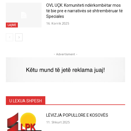
OVL UÇK: Komuniteti ndërkombëtar mos
të bie pre e narrativës së shtrembëruar të
Speciales
16. Korrik 2025
LAJME
- Advertisment -
U LEXUA SHPESH
LËVIZJA POPULLORE E KOSOVËS
11. Shkurt 2025