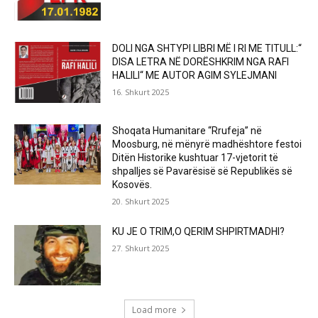
DOLI NGA SHTYPI LIBRI MË I RI ME TITULL:“
DISA LETRA NË DORËSHKRIM NGA RAFI
HALILI“ ME AUTOR AGIM SYLEJMANI
16. Shkurt 2025
Shoqata Humanitare “Rrufeja” në
Moosburg, në mënyrë madhështore festoi
Ditën Historike kushtuar 17-vjetorit të
shpalljes së Pavarësisë së Republikës së
Kosovës.
20. Shkurt 2025
KU JE O TRIM,O QERIM SHPIRTMADHI?
27. Shkurt 2025
Load more