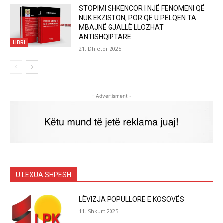
STOPIMI SHKENCOR I NJË FENOMENI QË
NUK EKZISTON, POR QË U PËLQEN TA
MBAJNË GJALLË LLOZHAT
ANTISHQIPTARE
LIBRI
21. Dhjetor 2025
- Advertisment -
U LEXUA SHPESH
LËVIZJA POPULLORE E KOSOVËS
11. Shkurt 2025