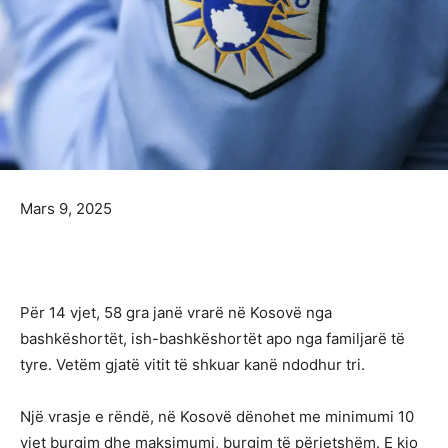
Mars 9, 2025
Për 14 vjet, 58 gra janë vrarë në Kosovë nga
bashkëshortët, ish-bashkëshortët apo nga familjarë të
tyre. Vetëm gjatë vitit të shkuar kanë ndodhur tri.
Një vrasje e rëndë, në Kosovë dënohet me minimumi 10
vjet burgim dhe maksimumi, burgim të përjetshëm. E kjo