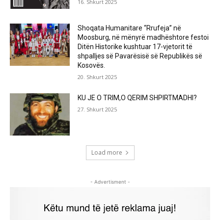
16. Shkurt 2025
Shoqata Humanitare “Rrufeja” në
Moosburg, në mënyrë madhështore festoi
Ditën Historike kushtuar 17-vjetorit të
shpalljes së Pavarësisë së Republikës së
Kosovës.
20. Shkurt 2025
KU JE O TRIM,O QERIM SHPIRTMADHI?
27. Shkurt 2025
Load more
- Advertisment -