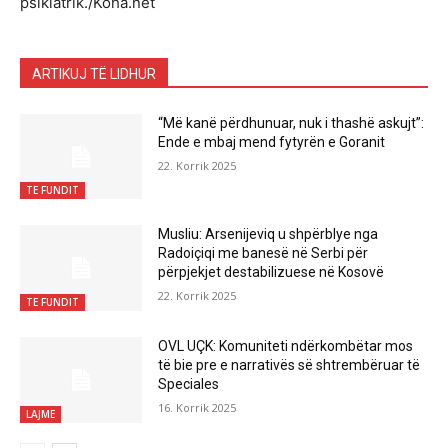
psikiatrik./Koha.net
ARTIKUJ TË LIDHUR
“Më kanë përdhunuar, nuk i thashë askujt”:
Ende e mbaj mend fytyrën e Goranit
22. Korrik 2025
TE FUNDIT
Musliu: Arsenijeviq u shpërblye nga
Radoiçiqi me banesë në Serbi për
përpjekjet destabilizuese në Kosovë
22. Korrik 2025
TE FUNDIT
OVL UÇK: Komuniteti ndërkombëtar mos
të bie pre e narrativës së shtrembëruar të
Speciales
16. Korrik 2025
LAJME