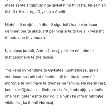
masë është shqiptuar nga gjykatat në tri raste, teksa njëri
është rrëzuar nga Gjykata e Apelit.
Njohës të drejtësisë dhe të sigurisë i kanë vlerësuar
dënimet për të akuzuarit për vrasje të grave si kryesisht
të buta dhe të vonuara.
Kjo, sipas juristit, Anton Nrecaj, përbën dështim të
institucioneve të drejtësisë.
“Ne kemi dy vendime të Gjykatës Kushtetuese, që ka
vendosur sa i përket dështimit të institucioneve në
mbrojtje të viktimave të dhunës në familje. Në njërin rast,
kemi kur Gjykata ka dështuar t’i ofrojë mbrojtje viktimës
dhe rasti tjetër është kur Policia nuk i ka ofruar mbrojtje
viktimës”, ka thënë Ndrecaj.