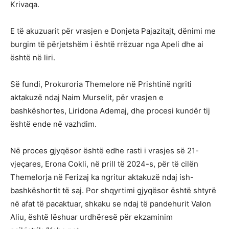
Krivaqa.
E të akuzuarit për vrasjen e Donjeta Pajazitajt, dënimi me
burgim të përjetshëm i është rrëzuar nga Apeli dhe ai
është në liri.
Së fundi, Prokuroria Themelore në Prishtinë ngriti
aktakuzë ndaj Naim Murselit, për vrasjen e
bashkëshortes, Liridona Ademaj, dhe procesi kundër tij
është ende në vazhdim.
Në proces gjyqësor është edhe rasti i vrasjes së 21-
vjeçares, Erona Cokli, në prill të 2024-s, për të cilën
Themelorja në Ferizaj ka ngritur aktakuzë ndaj ish-
bashkëshortit të saj. Por shqyrtimi gjyqësor është shtyrë
në afat të pacaktuar, shkaku se ndaj të pandehurit Valon
Aliu, është lëshuar urdhëresë për ekzaminim