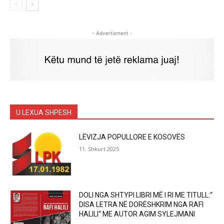
- Advertisment -
U LEXUA SHPESH
LËVIZJA POPULLORE E KOSOVËS
11. Shkurt 2025
DOLI NGA SHTYPI LIBRI MË I RI ME TITULL:“
DISA LETRA NË DORËSHKRIM NGA RAFI
HALILI“ ME AUTOR AGIM SYLEJMANI