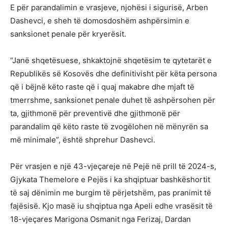
E për parandalimin e vrasjeve, njohësi i sigurisë, Arben
Dashevci, e sheh të domosdoshëm ashpërsimin e
sanksionet penale për kryerësit.
“Janë shqetësuese, shkaktojnë shqetësim te qytetarët e
Republikës së Kosovës dhe definitivisht për këta persona
që i bëjnë këto raste që i quaj makabre dhe mjaft të
tmerrshme, sanksionet penale duhet të ashpërsohen për
ta, gjithmonë për preventivë dhe gjithmonë për
parandalim që këto raste të zvogëlohen në mënyrën sa
më minimale”, është shprehur Dashevci.
Për vrasjen e një 43-vjeçareje në Pejë në prill të 2024-s,
Gjykata Themelore e Pejës i ka shqiptuar bashkëshortit
të saj dënimin me burgim të përjetshëm, pas pranimit të
fajësisë. Kjo masë iu shqiptua nga Apeli edhe vrasësit të
18-vjeçares Marigona Osmanit nga Ferizaj, Dardan