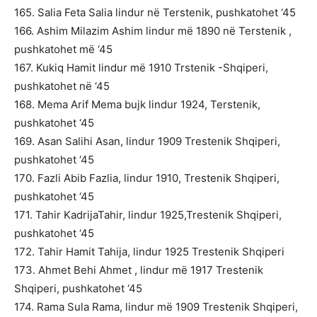
165. Salia Feta Salia lindur në Terstenik, pushkatohet ‘45
166. Ashim Milazim Ashim lindur më 1890 në Terstenik ,
pushkatohet më ‘45
167. Kukiq Hamit lindur më 1910 Trstenik -Shqiperi,
pushkatohet në ‘45
168. Mema Arif Mema bujk lindur 1924, Terstenik,
pushkatohet ‘45
169. Asan Salihi Asan, lindur 1909 Trestenik Shqiperi,
pushkatohet ‘45
170. Fazli Abib Fazlia, lindur 1910, Trestenik Shqiperi,
pushkatohet ‘45
171. Tahir KadrijaTahir, lindur 1925,Trestenik Shqiperi,
pushkatohet ‘45
172. Tahir Hamit Tahija, lindur 1925 Trestenik Shqiperi
173. Ahmet Behi Ahmet , lindur më 1917 Trestenik
Shqiperi, pushkatohet ‘45
174. Rama Sula Rama, lindur më 1909 Trestenik Shqiperi,