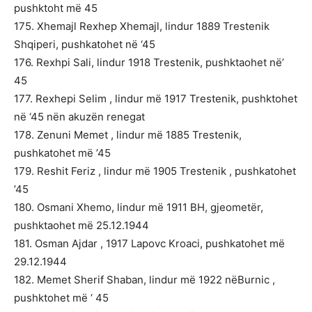
pushktoht më 45
175. Xhemajl Rexhep Xhemajl, lindur 1889 Trestenik
Shqiperi, pushkatohet në ‘45
176. Rexhpi Sali, lindur 1918 Trestenik, pushktaohet në’
45
177. Rexhepi Selim , lindur më 1917 Trestenik, pushktohet
në ‘45 nën akuzën renegat
178. Zenuni Memet , lindur më 1885 Trestenik,
pushkatohet më ’45
179. Reshit Feriz , lindur më 1905 Trestenik , pushkatohet
’45
180. Osmani Xhemo, lindur më 1911 BH, gjeometër,
pushktaohet më 25.12.1944
181. Osman Ajdar , 1917 Lapovc Kroaci, pushkatohet më
29.12.1944
182. Memet Sherif Shaban, lindur më 1922 nëBurnic ,
pushktohet më ‘ 45