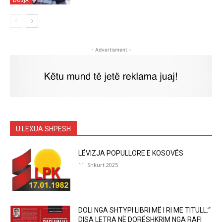
DOSJA
- Advertisment -
U LEXUA SHPESH
LËVIZJA POPULLORE E KOSOVËS
11. Shkurt 2025
DOLI NGA SHTYPI LIBRI MË I RI ME TITULL:“
DISA LETRA NË DORËSHKRIM NGA RAFI