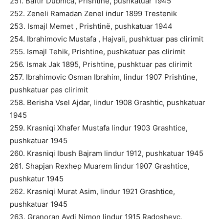
251. Baftir Dubnica, Prishtine, pushkatuar 1945
252. Zeneli Ramadan Zenel indur 1899 Trestenik
253. Ismajl Memet , Prishtinë, pushkatuar 1944
254. Ibrahimovic Mustafa , Hajvali, pushktuar pas clirimit
255. Ismajl Tehik, Prishtine, pushkatuar pas clirimit
256. Ismak Jak 1895, Prishtine, pushktuar pas clirimit
257. Ibrahimovic Osman Ibrahim, lindur 1907 Prishtine,
pushkatuar pas clirimit
258. Berisha Vsel Ajdar, lindur 1908 Grashtic, pushkatuar
1945
259. Krasniqi Xhafer Mustafa lindur 1903 Grashtice,
pushkatuar 1945
260. Krasniqi Ibush Bajram lindur 1912, pushkatuar 1945
261. Shapjan Rexhep Muarem lindur 1907 Grashtice,
pushkatur 1945
262. Krasniqi Murat Asim, lindur 1921 Grashtice,
pushkatuar 1945
263. Granoran Avdi Nimon lindur 1915 Radoshevc,