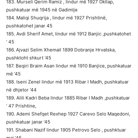
183. Murseli Qerim Ramiz , lindur më 1927 Okllap,
pushkatuar më 1945 në Gadimlje
184. Maliqi Shuqrija , lindur më 1927 Prishtinë,
pushkatohet janar 45
185. Avdi Sherif Amet, lindur më 1912 Banjic ,pushkatohet
‘ 45
186. Ajvazi Selim Xhemail 1899 Dobranje Hrvatska,
pushktoht shkurt ‘45
187. Beqiri Braim Asan lindur më 1910 Banjice, pushkatuar
më ‘45
188. Iseni Zenel lindur më 1913 Ribar I Madh, pushkatuar
në dhjetor ‘44
189. Alili Kadri Beba lindur 1885 Ribar I Madh ,pushkatuar
‘ 47 Prishtine,
190. Ademi Shefqet Rexhep 1927 Carevo Selo Maqedoni,
pushkatuar janar ‘45
191. Shabani Nazif lindur 1905 Petrovo Selo , pushktuar
maj ‘45