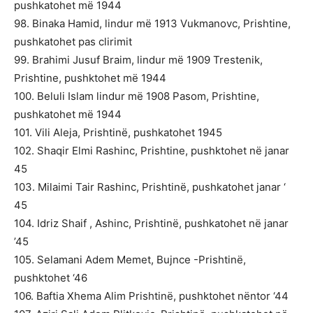
pushkatohet më 1944
98. Binaka Hamid, lindur më 1913 Vukmanovc, Prishtine,
pushkatohet pas clirimit
99. Brahimi Jusuf Braim, lindur më 1909 Trestenik,
Prishtine, pushktohet më 1944
100. Beluli Islam lindur më 1908 Pasom, Prishtine,
pushkatohet më 1944
101. Vili Aleja, Prishtinë, pushkatohet 1945
102. Shaqir Elmi Rashinc, Prishtine, pushktohet në janar
45
103. Milaimi Tair Rashinc, Prishtinë, pushkatohet janar ‘
45
104. Idriz Shaif , Ashinc, Prishtinë, pushkatohet në janar
’45
105. Selamani Adem Memet, Bujnce -Prishtinë,
pushktohet ‘46
106. Baftia Xhema Alim Prishtinë, pushktohet nëntor ‘44