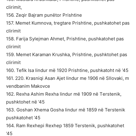
clirimit,
156. Zeqir Bajram punëtor Prishtine
157. Memet Kumnova, tregtare Prishtine, pushkatohet pas
clirimit
158. Farija Sylejman Ahmet, Prishtine, pushkatohet pas
clirimit
159. Memet Karaman Krushka, Prishtine, pushktohet pas
clirimit
160. Tefik Isa lindur më 1920 Prishtine, pushkatoht në ’45
161. 220. Krasniqi Asan Ajet lindur me 1906 në Sllovaki, m
vendbanim Makovce
162. Rexha Ashim Rexha lindur më 1909 në Тerstenik,
pushktohet në ‘45
163. Goshan Xhema Gosha lindur më 1859 në Terstenik
pushkatohet ‘45
164. Ram Rexhepi Rexhep 1859 Terstenik, pushkatohet
‘45