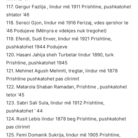
117. Gergur Fazlija , lindur më 1911 Prishtine, pushkatohet
shtator ‘46
118. Sereci Gjon, lindur më 1916 Ferizaj, vdes qershor te
‘46 Podujeve (Mënyra e vdekjes nuk tregohet)
119. Efendi, Sudi Enver, lindur më 1921 Prishtine,
pushkatohet 1944 Podujeve
120. Hasani Jahija sheh Turbetar lindur 1890, turk
Prishtine, pushkatohet 1945
121. Mehmet Agush Mehmti, tregtar, lindur më 1878
Prishtine pushkatohet pas clirimit
122. Matarola
Shaban
Ramadan, Prishtine , pushkatohet
tetor ‘45
123. Sabri Sali Sula, lindur më 1912 Prishtine,
pushkatohet ‘ 44
124. Rusit Lebis lindur 1878 beg Prishtine, pushkatohet
pas clirimit
125. Femi Domanik Sukrija, lindur më 1905 Prishtine,