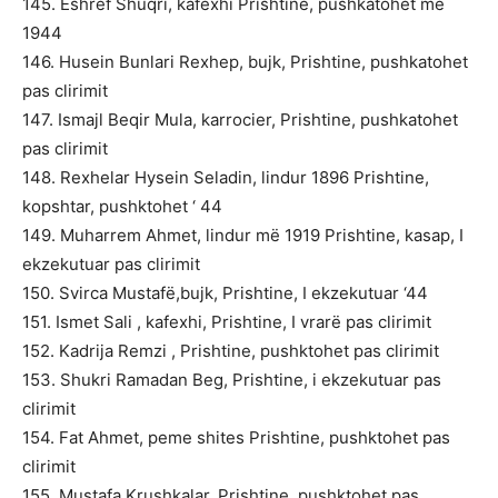
145. Eshref Shuqri, kafexhi Prishtine, pushkatohet më
1944
146. Husein Bunlari Rexhep, bujk, Prishtine, pushkatohet
pas clirimit
147. Ismajl Beqir Mula, karrocier, Prishtine, pushkatohet
pas clirimit
148. Rexhelar Hysein Seladin, lindur 1896 Prishtine,
kopshtar, pushktohet ‘ 44
149. Muharrem Ahmet, lindur më 1919 Prishtine, kasap, I
ekzekutuar pas clirimit
150. Svirca Mustafë,bujk, Prishtine, I ekzekutuar ‘44
151. Ismet Sali , kafexhi, Prishtine, I vrarë pas clirimit
152. Kadrija Remzi , Prishtine, pushktohet pas clirimit
153. Shukri Ramadan Beg, Prishtine, i ekzekutuar pas
clirimit
154. Fat Ahmet, peme shites Prishtine, pushktohet pas
clirimit
155. Mustafa Krushkalar, Prishtine, pushktohet pas