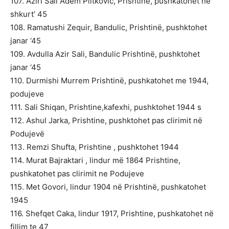
107. Aziri Sali Adem Plitkovic, Prishtinë, pushkatohet në
shkurt’ 45
108. Ramatushi Zequir, Bandulic, Prishtinë, pushktohet
janar ‘45
109. Avdulla Azir Sali, Bandulic Prishtinë, pushktohet
janar ‘45
110. Durmishi Murrem Prishtinë, pushkatohet me 1944,
podujeve
111. Sali Shiqan, Prishtine,kafexhi, pushktohet 1944 s
112. Ashul Jarka, Prishtine, pushktohet pas clirimit në
Podujevë
113. Remzi Shufta, Prishtine , pushktohet 1944
114. Murat Bajraktari , lindur më 1864 Prishtine,
pushkatohet pas clirimit ne Podujeve
115. Met Govori, lindur 1904 në Prishtinë, pushkatohet
1945
116. Shefqet Caka, lindur 1917, Prishtine, pushkatohet në
fillim te 47