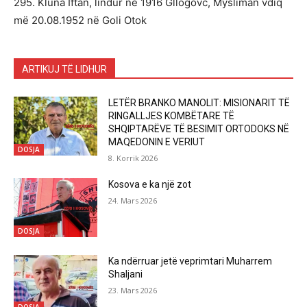
295. Kluna Iftan, lindur në 1916 Gllogovc, Mysliman vdiq
më 20.08.1952 në Goli Otok
ARTIKUJ TË LIDHUR
LETËR BRANKO MANOLIT: MISIONARIT TË
RINGALLJES KOMBËTARE TË
SHQIPTARËVE TË BESIMIT ORTODOKS NË
MAQEDONIN E VERIUT
DOSJA
8. Korrik 2026
Kosova e ka një zot
24. Mars 2026
DOSJA
Ka ndërruar jetë veprimtari Muharrem
Shaljani
23. Mars 2026