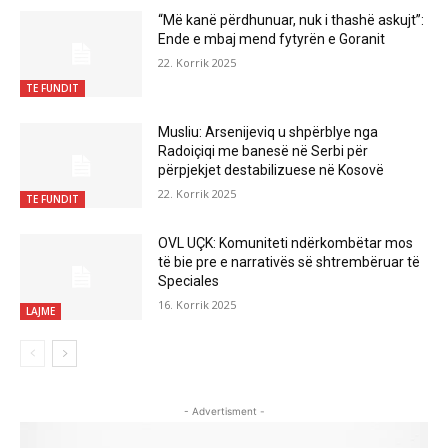
“Më kanë përdhunuar, nuk i thashë askujt”:
Ende e mbaj mend fytyrën e Goranit
22. Korrik 2025
TE FUNDIT
Musliu: Arsenijeviq u shpërblye nga
Radoiçiqi me banesë në Serbi për
përpjekjet destabilizuese në Kosovë
22. Korrik 2025
TE FUNDIT
OVL UÇK: Komuniteti ndërkombëtar mos
të bie pre e narrativës së shtrembëruar të
Speciales
16. Korrik 2025
LAJME
- Advertisment -