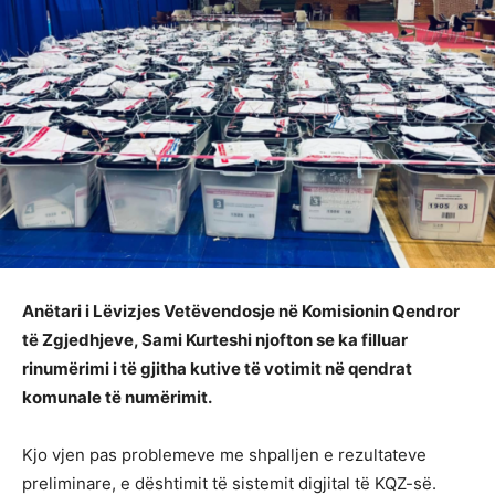
Anëtari i Lëvizjes Vetëvendosje në Komisionin Qendror
të Zgjedhjeve, Sami Kurteshi njofton se ka filluar
rinumërimi i të gjitha kutive të votimit në qendrat
komunale të numërimit.
Kjo vjen pas problemeve me shpalljen e rezultateve
preliminare, e dështimit të sistemit digjital të KQZ-së.