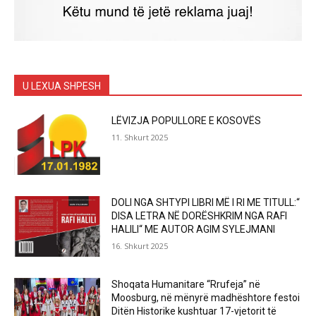
U LEXUA SHPESH
LËVIZJA POPULLORE E KOSOVËS
11. Shkurt 2025
DOLI NGA SHTYPI LIBRI MË I RI ME TITULL:“
DISA LETRA NË DORËSHKRIM NGA RAFI
HALILI“ ME AUTOR AGIM SYLEJMANI
16. Shkurt 2025
Shoqata Humanitare “Rrufeja” në
Moosburg, në mënyrë madhështore festoi
Ditën Historike kushtuar 17-vjetorit të