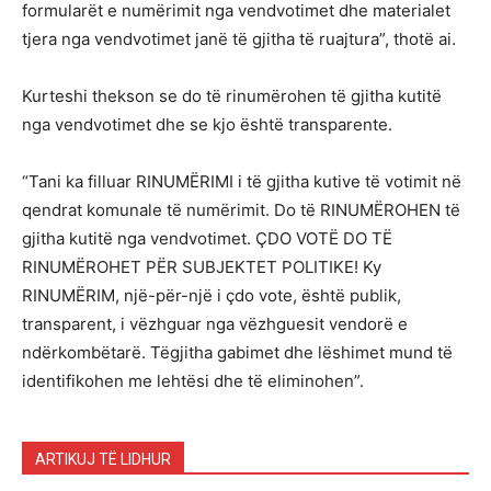
formularët e numërimit nga vendvotimet dhe materialet
tjera nga vendvotimet janë të gjitha të ruajtura”, thotë ai.
Kurteshi thekson se do të rinumërohen të gjitha kutitë
nga vendvotimet dhe se kjo është transparente.
“Tani ka filluar RINUMËRIMI i të gjitha kutive të votimit në
qendrat komunale të numërimit. Do të RINUMËROHEN të
gjitha kutitë nga vendvotimet. ÇDO VOTË DO TË
RINUMËROHET PËR SUBJEKTET POLITIKE! Ky
RINUMËRIM, një-për-një i çdo vote, është publik,
transparent, i vëzhguar nga vëzhguesit vendorë e
ndërkombëtarë. Tëgjitha gabimet dhe lëshimet mund të
identifikohen me lehtësi dhe të eliminohen”.
ARTIKUJ TË LIDHUR