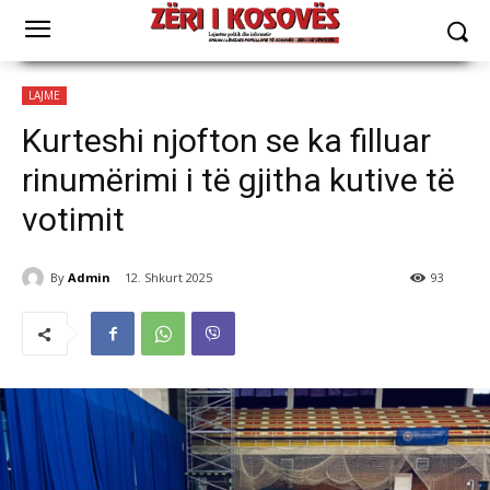
LAJME
Kurteshi njofton se ka filluar
rinumërimi i të gjitha kutive të
votimit
By
Admin
12. Shkurt 2025
93