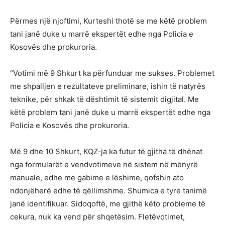
Përmes një njoftimi, Kurteshi thotë se me këtë problem
tani janë duke u marrë ekspertët edhe nga Policia e
Kosovës dhe prokuroria.
“Votimi më 9 Shkurt ka përfunduar me sukses. Problemet
me shpalljen e rezultateve preliminare, ishin të natyrës
teknike, për shkak të dështimit të sistemit digjital. Me
këtë problem tani janë duke u marrë ekspertët edhe nga
Policia e Kosovës dhe prokuroria.
Më 9 dhe 10 Shkurt, KQZ-ja ka futur të gjitha të dhënat
nga formularët e vendvotimeve në sistem në mënyrë
manuale, edhe me gabime e lëshime, qofshin ato
ndonjëherë edhe të qëllimshme. Shumica e tyre tanimë
janë identifikuar. Sidoqoftë, me gjithë këto probleme të
cekura, nuk ka vend për shqetësim. Fletëvotimet,