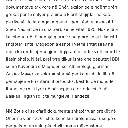
dokumentave arkivore në Ohër, aksion që e ndërmorën
grekët për të shlyer praninë e klerit shqiptar në këtë
patrikanë. Jo larg nga brigjet e liqenit ështe manastiri i
Shën Naumit që iu dha Serbisë në vitet 1920. Nuk e di a
ka mbetur në të ndonjë gjurmë shqiptare se ai fillimisht
shqiptar ishte. Maqedonia është i vetmi shtet sllav në
rajon ku ende njeriu gjen shqiptarë ortodoks që mund të
flasin shqip. Njëri. prej tyre dikur ishte dhe deputet i BDI-
së nė Kuvendin e Maqedonisë. Albanologu gjerman
Gustav Mayer ka shkruar shumë për kontrubitin ilir në
përhapjen e krishterimit ortodoks, kështu që mund të
thuhet se roli i tyre në përhapjen e ortodoksisë në
Ballkan i ngjan rolit të murgjëve irlandezë.
Një Zot e di se çfarë dokumenta shkatërruan grekët në
Ohër në vitin 1776. Ishte kohë kur diplomacia ruse po e
përgatiste terrenin për zhvillimet e mëvonshme.