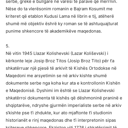
serbë, grekë e bullgarë në varësi të parave që merrnin.
Nëse do ta vlerësonim romanin e Bajram Kosumit me
kriteret që etablon Kudusi Lama në librin e tij, atëherë
shumë më objektiv ëshrë ky roman se të ashtuquajturat
punime shkencore të akademikëve maqedonas.
5.
Në vitin 1945 Llazar Kolishevski (Lazar Koliševski) i
kërkonte leje Josip Broz Titos (Josip Broz Tito) për t‘a
shkatërruar një pjesë të arkivit të Kishës Ortodokse në
Maqedoni me arsyetimin se në arkiv kishte shumë
dokumente serbe nga koha kur ata e kontrollonin Kishën
e Maqedonisë. Dyshimi im është se Llazar Kolishevski
shkatërroi dokumenta të kishës që dëshmoninë praninë e
shqiptarëve, ndryshe gjurmën imperialiste serbe në arkiv
s‘kishte pse t‘i zhdukte, kur ato mjaftonte t‘i studionin
historianët e rinj maqedonas dhe t‘i interpretonin sipas
kritereve shkencore. Ekziston viti 1776 i shkatërrimit të