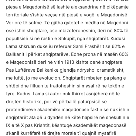
pjesa e Maqedonisë së lashtë aleksandrine në pikëpamje
territoriale s‘ishte veçse një pjesë e vogël e Maqedonisë
Veriore të sotme. Të gjitha qytetet e mëdha në Maqedoni
ose ishin shqiptare, ose mbizotëroheshin, deri në 80% të
popullsisë si në rastin e Shkupit, nga shqiptarët. Kudusi
Lama shkruan duke iu referuar Sami Frashërit se 62% e
Ballkanit i përket shqiptarëve. Edhe prona në masën 60%
e Maqedonisë deri në vitin 1913 kishte qenë shqiptare.
Pas Luftërave Ballkanike gjendja ndryshoi dramatikisht,
me luftë, jo me evolucion. Shqiptarët mbetën pa plang e
shtëpi dhe filluan te trajtoheshin si mysafirë në tokën e
tyre. Kudusi Lama si autor nuk thirret asnjëherë në të
drejtën historike, por vë përballë paturpsisë së
pretendimeve akademike maqedonase faktin se nuk ishin
shqiptarët ata që u dyndën në këtë hapsirë në shekullin e
IX e të X pas Krishtit, kështuqë akademikët maqedonasë
s‘kanë kurrëfarë të drejte morale t‘i quajnë mysafirë