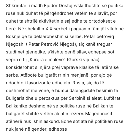
Shkrimtari i madh Fjodor Dostojevski thoshte se politika
ruse nuk duhet të përqëndrohet vetëm te sllavët, por
duhet ta shtrijë aktivitetin e saj edhe te ortodokset e
tjerë. Në shekullin XIX serbët i paguanin fëmijët vlleh në
Bosnjë që të deklaroheshin si serbë. Petar petroviq
Njegoshi ( Petar Petrović Njegoš), siç kanë treguar
studimet gjenetike, s’kishte qenë sllav, edhepse sot
vepra e tij „Kurora e maleve“ (Gorski vijenac)
konsiderohet si njëra prej veprave klasike të letërsisë
serbe. Atëbotë bullgarët rrinin mënjanë, por ajo që
ndodhte i favorizonte edhe ata. Rusia, siç do të
dëshmohet më vonë, e humbi dalëngadalë besimin te
Bullgaria dhe u përcaktua për Serbinë si aleat. Luftërat
Ballkanike dëshmojnë se politika ruse në Ballkan te
bullgarët shihte vetëm aleatin rezerv. Maqedonasit
atëherë nuk ishin askund. Edhe sot ata në politikėn ruse
nuk janë në qendër, edhepse