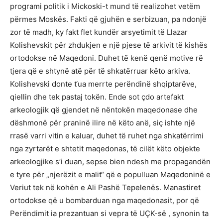
programi politik i Mickoski-t mund të realizohet vetëm
përmes Moskës. Fakti që gjuhën e serbizuan, pa ndonjë
zor të madh, ky fakt flet kundër arsyetimit të Llazar
Kolishevskit për zhdukjen e një pjese të arkivit të kishës
ortodokse në Maqedoni. Duhet të kenë qenë motive rë
tjera që e shtynë atë për të shkatërruar këto arkiva.
Kolishevski donte t‘ua merrte perëndinë shqiptarëve,
qiellin dhe tek pastaj tokën. Ende sot çdo artefakt
arkeologjik që gjendet në nëntokën maqedonase dhe
dëshmonë për praninë ilire në këto anë, siç ishte një
rrasë varri vitin e kaluar, duhet të ruhet nga shkatërrimi
nga zyrtarët e shtetit maqedonas, të cilët këto objekte
arkeologjike s’i duan, sepse bien ndesh me propagandën
e tyre për „njerëzit e malit“ që e populluan Maqedoninë e
Veriut tek në kohën e Ali Pashë Tepelenës. Manastiret
ortodokse që u bombarduan nga maqedonasit, por që
Perëndimit ia prezantuan si vepra të UÇK-së , synonin ta