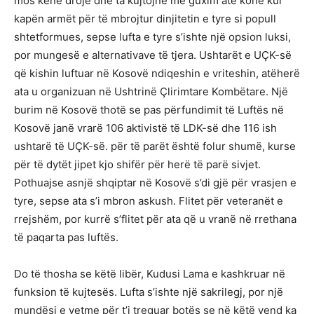
mos kenë drojë dhe ta kujtojnë me guxim atë kohë kur
kapën armët për të mbrojtur dinjitetin e tyre si popull
shtetformues, sepse lufta e tyre s’ishte një opsion luksi,
por mungesë e alternativave të tjera. Ushtarët e UÇK-së
që kishin luftuar në Kosovë ndiqeshin e vriteshin, atëherë
ata u organizuan në Ushtrinë Çlirimtare Kombëtare. Një
burim në Kosovë thotë se pas përfundimit të Luftës në
Kosovë janë vrarë 106 aktivistë të LDK-së dhe 116 ish
ushtarë të UÇK-së. për të parët është folur shumë, kurse
për të dytët jipet kjo shifër për herë të parë sivjet.
Pothuajse asnjë shqiptar në Kosovë s’di gjë për vrasjen e
tyre, sepse ata s’i mbron askush. Flitet për veteranët e
rrejshëm, por kurrë s’flitet për ata që u vranë në rrethana
të paqarta pas luftës.
Do të thosha se këtë libër, Kudusi Lama e kashkruar në
funksion të kujtesës. Lufta s’ishte një sakrilegj, por një
mundësi e vetme për t’i treguar botës se në këtë vend ka