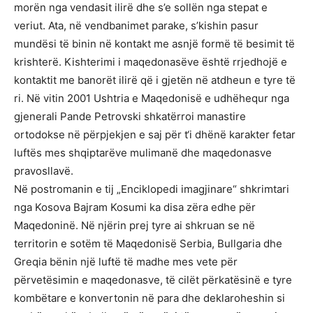
morën nga vendasit ilirë dhe s’e sollën nga stepat e
veriut. Ata, në vendbanimet parake, s’kishin pasur
mundësi të binin në kontakt me asnjë formë të besimit të
krishterë. Kishterimi i maqedonasëve është rrjedhojë e
kontaktit me banorët ilirë që i gjetën në atdheun e tyre të
ri. Në vitin 2001 Ushtria e Maqedonisë e udhëhequr nga
gjenerali Pande Petrovski shkatërroi manastire
ortodokse në përpjekjen e saj për t‘i dhënë karakter fetar
luftës mes shqiptarëve mulimanë dhe maqedonasve
pravosllavë.
Në postromanin e tij „Enciklopedi imagjinare“ shkrimtari
nga Kosova Bajram Kosumi ka disa zëra edhe për
Maqedoninë. Në njërin prej tyre ai shkruan se në
territorin e sotëm të Maqedonisë Serbia, Bullgaria dhe
Greqia bënin një luftë të madhe mes vete për
përvetësimin e maqedonasve, të cilët përkatësinë e tyre
kombëtare e konvertonin në para dhe deklaroheshin si