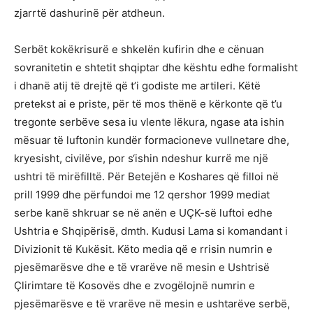
zjarrtë dashurinë për atdheun.
Serbët kokëkrisurë e shkelën kufirin dhe e cënuan
sovranitetin e shtetit shqiptar dhe kështu edhe formalisht
i dhanë atij të drejtë që t’i godiste me artileri. Këtë
pretekst ai e priste, për të mos thënë e kërkonte që t’u
tregonte serbëve sesa iu vlente lëkura, ngase ata ishin
mësuar të luftonin kundër formacioneve vullnetare dhe,
kryesisht, civilëve, por s‘ishin ndeshur kurrë me një
ushtri të mirëfilltë. Për Betejën e Koshares që filloi në
prill 1999 dhe përfundoi me 12 qershor 1999 mediat
serbe kanë shkruar se në anën e UÇK-së luftoi edhe
Ushtria e Shqipërisë, dmth. Kudusi Lama si komandant i
Divizionit të Kukësit. Këto media që e rrisin numrin e
pjesëmarësve dhe e të vrarëve në mesin e Ushtrisë
Çlirimtare të Kosovës dhe e zvogëlojnë numrin e
pjesëmarësve e të vrarëve në mesin e ushtarëve serbë,