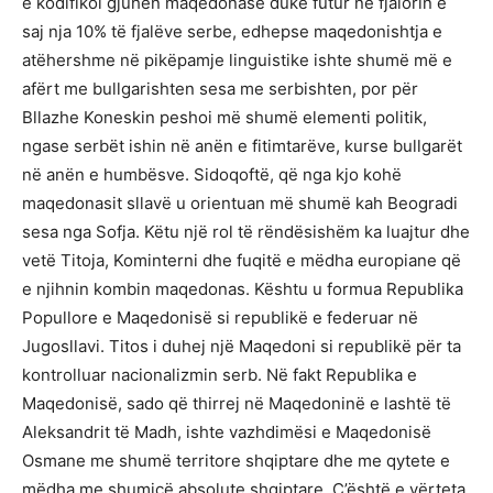
e kodifikoi gjuhën maqedonase duke futur në fjalorin e
saj nja 10% të fjalëve serbe, edhepse maqedonishtja e
atëhershme në pikëpamje linguistike ishte shumë më e
afërt me bullgarishten sesa me serbishten, por për
Bllazhe Koneskin peshoi më shumë elementi politik,
ngase serbët ishin në anën e fitimtarëve, kurse bullgarët
në anën e humbësve. Sidoqoftë, që nga kjo kohë
maqedonasit sllavë u orientuan më shumë kah Beogradi
sesa nga Sofja. Këtu një rol të rëndësishëm ka luajtur dhe
vetë Titoja, Kominterni dhe fuqitë e mëdha europiane që
e njihnin kombin maqedonas. Kështu u formua Republika
Popullore e Maqedonisë si republikë e federuar në
Jugosllavi. Titos i duhej një Maqedoni si republikë për ta
kontrolluar nacionalizmin serb. Në fakt Republika e
Maqedonisë, sado që thirrej në Maqedoninë e lashtë të
Aleksandrit të Madh, ishte vazhdimësi e Maqedonisë
Osmane me shumë territore shqiptare dhe me qytete e
mëdha me shumicë absolute shqiptare. Ç’është e vërteta