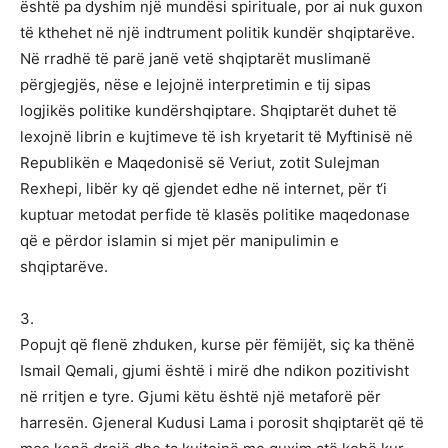
3.
Popujt që flenë zhduken, kurse për fëmijët, siç ka thënë
Ismail Qemali, gjumi është i mirë dhe ndikon pozitivisht
në rritjen e tyre. Gjumi këtu është një metaforë për
harresën. Gjeneral Kudusi Lama i porosit shqiptarët që të