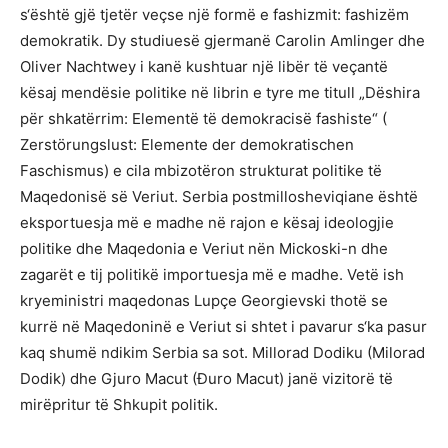
s‘është gjë tjetër veçse një formë e fashizmit: fashizëm
demokratik. Dy studiuesë gjermanë Carolin Amlinger dhe
Oliver Nachtwey i kanë kushtuar një libër të veçantë
kësaj mendësie politike në librin e tyre me titull „Dëshira
për shkatërrim: Elementë të demokracisë fashiste“ (
Zerstörungslust: Elemente der demokratischen
Faschismus) e cila mbizotëron strukturat politike të
Maqedonisë së Veriut. Serbia postmillosheviqiane është
eksportuesja më e madhe në rajon e kësaj ideologjie
politike dhe Maqedonia e Veriut nën Mickoski-n dhe
zagarët e tij politikë importuesja më e madhe. Vetë ish
kryeministri maqedonas Lupçe Georgievski thotë se
kurrë në Maqedoninë e Veriut si shtet i pavarur s‘ka pasur
kaq shumë ndikim Serbia sa sot. Millorad Dodiku (Milorad
Dodik) dhe Gjuro Macut (Đuro Macut) janë vizitorë të
mirëpritur të Shkupit politik.