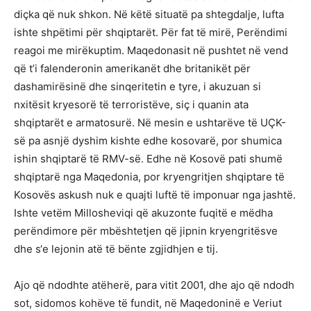
diçka që nuk shkon. Në këtë situatë pa shtegdalje, lufta
ishte shpëtimi për shqiptarët. Për fat të mirë, Perëndimi
reagoi me mirëkuptim. Maqedonasit në pushtet në vend
që t’i falenderonin amerikanët dhe britanikët për
dashamirësinë dhe sinqeritetin e tyre, i akuzuan si
nxitësit kryesorë të terroristëve, siç i quanin ata
shqiptarët e armatosurë. Në mesin e ushtarëve të UÇK-
së pa asnjë dyshim kishte edhe kosovarë, por shumica
ishin shqiptarë të RMV-së. Edhe në Kosovë pati shumë
shqiptarë nga Maqedonia, por kryengritjen shqiptare të
Kosovës askush nuk e quajti luftë të imponuar nga jashtë.
Ishte vetëm Millosheviqi që akuzonte fuqitë e mëdha
perëndimore për mbështetjen që jipnin kryengritësve
dhe s‘e lejonin atë të bënte zgjidhjen e tij.
Ajo që ndodhte atëherë, para vitit 2001, dhe ajo që ndodh
sot, sidomos kohëve të fundit, në Maqedoninë e Veriut