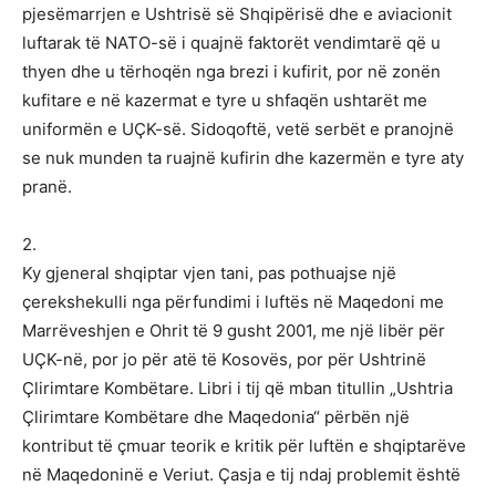
pjesëmarrjen e Ushtrisë së Shqipërisë dhe e aviacionit
luftarak të NATO-së i quajnë faktorët vendimtarë që u
thyen dhe u tërhoqën nga brezi i kufirit, por në zonën
kufitare e në kazermat e tyre u shfaqën ushtarët me
uniformën e UÇK-së. Sidoqoftë, vetë serbët e pranojnë
se nuk munden ta ruajnë kufirin dhe kazermën e tyre aty
pranë.
2.
Ky gjeneral shqiptar vjen tani, pas pothuajse një
çerekshekulli nga përfundimi i luftës në Maqedoni me
Marrëveshjen e Ohrit të 9 gusht 2001, me një libër për
UÇK-në, por jo për atë të Kosovës, por për Ushtrinë
Çlirimtare Kombëtare. Libri i tij që mban titullin „Ushtria
Çlirimtare Kombëtare dhe Maqedonia“ përbën një
kontribut të çmuar teorik e kritik për luftën e shqiptarëve
në Maqedoninë e Veriut. Çasja e tij ndaj problemit është