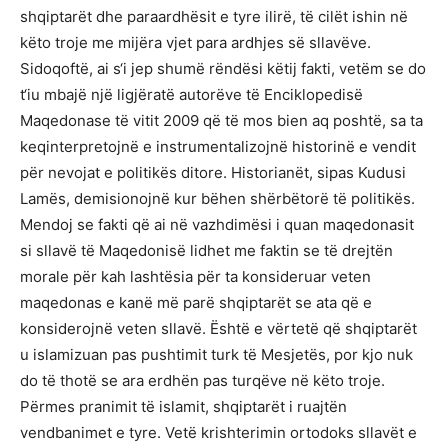
shqiptarët dhe paraardhësit e tyre ilirë, të cilët ishin në
këto troje me mijëra vjet para ardhjes së sllavëve.
Sidoqoftë, ai s‘i jep shumë rëndësi këtij fakti, vetëm se do
t‘iu mbajë një ligjëratë autorëve të Enciklopedisë
Maqedonase të vitit 2009 që të mos bien aq poshtë, sa ta
keqinterpretojnë e instrumentalizojnë historinë e vendit
për nevojat e politikës ditore. Historianët, sipas Kudusi
Lamës, demisionojnë kur bëhen shërbëtorë të politikës.
Mendoj se fakti që ai në vazhdimësi i quan maqedonasit
si sllavë të Maqedonisë lidhet me faktin se të drejtën
morale për kah lashtësia për ta konsideruar veten
maqedonas e kanë më parë shqiptarët se ata që e
konsiderojnë veten sllavë. Është e vërtetë që shqiptarët
u islamizuan pas pushtimit turk të Mesjetës, por kjo nuk
do të thotë se ara erdhën pas turqëve në këto troje.
Përmes pranimit të islamit, shqiptarët i ruajtën
vendbanimet e tyre. Vetë krishterimin ortodoks sllavët e