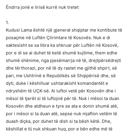
Ëndrra jonë e lirisë kurrë nuk tretet
1.
Kudusi Lama është një gjeneral shqiptar me kontibute të
posaçme në Luftën Çlirimtare të Kosovës. Nuk e di
saktesisht se sa libra ka shkruar për Luftën në Kosovë,
por e di se ai duhet të ketë shumë kujtime, them edhe
shumë shënime, nga pjesëmarrja në të, drejtpërsëdrejti
dhe tërthorazi, por në të dy rastet me gjithë shpirt, së
pari, me Ushtrinë e Republikës së Shqipërisë dhe, së
dyti, duke i këshilluar ushtarakisht komandantët e
ndryshëm të UÇK-së. Ai luftoi vetë për Kosovën dhe i
mësoi të tjerët si të luftojnë për të. Nuk i mësoi ta duan
Kosovën dhe atdheun e tyre se ata e donin shumë atë,
por i mësoi si ta duan atë, sepse nuk mjafton vetëm të
duash diçka, por duhet të dish si ta bësh këtë. Dhe,
këshillat e tij nuk shkuan huq, por e bën edhe më të