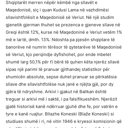
Shqiptarët merren nëpër këmbë nga sllavët e
Maqedonisë, siç i quan Kudusi Lama në vazhdimësi
sllavishtfolësit e Maqedonisë së Veriut. Në një studim
gjenetik gjerman thuhet se prezenca e gjeneve sllave në
Greqi është 12%, kurse në Maqedoninë e Veriut vetëm 1%
më e lartë, dmth. 13%. Ndoshta pa pjesën shqiptare të
banorëve në numrin tërësor të qytetarëve të Maqedonisë
së Veriut, kjo perqindje dyfishohet, por ende mbetet
shumë larg 50,1% për t‘i bërë të quhen këta njerëz sllavë
sipas një parimi të pranuar gjithandej statistikor për
shumicën absolute, sepse duhet pranuar se përkatësia
sllave dhe sllavishtfolëse nuk janë e njëjta gjë, por dy
gjëra të ndryshme. Arkivi i gjakut në Ballkan është
treguar si arkivi më i saktë, i pa falsifikueshëm. Njerëzit
gjatë historisë kanë ndërruar gjuhë dhe fe, por vatrën e
tyre e kanë ruajtur. Bllazhe Koneski (Blaže Koneski) si
studiues shumë i ri, në vitin 1946 e kryesoi komisionin që