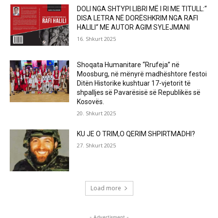
DOLI NGA SHTYPI LIBRI MË I RI ME TITULL:“
DISA LETRA NË DORËSHKRIM NGA RAFI
HALILI“ ME AUTOR AGIM SYLEJMANI
16. Shkurt 2025
Shoqata Humanitare “Rrufeja” në
Moosburg, në mënyrë madhështore festoi
Ditën Historike kushtuar 17-vjetorit të
shpalljes së Pavarësisë së Republikës së
Kosovës.
20. Shkurt 2025
KU JE O TRIM,O QERIM SHPIRTMADHI?
27. Shkurt 2025
Load more
- Advertisment -