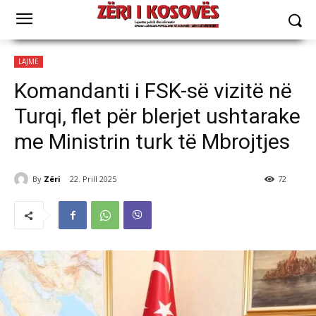
LAJME
Komandanti i FSK-së vizitë në
Turqi, flet për blerjet ushtarake
me Ministrin turk të Mbrojtjes
By
Zëri
22. Prill 2025
72