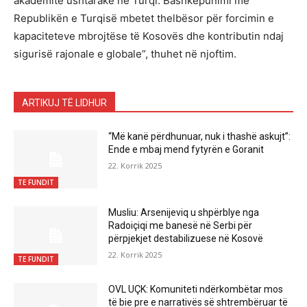
akademitë ushtarake në Turqi. Bashkëpunimi me
Republikën e Turqisë mbetet thelbësor për forcimin e
kapaciteteve mbrojtëse të Kosovës dhe kontributin ndaj
sigurisë rajonale e globale”, thuhet në njoftim.
ARTIKUJ TË LIDHUR
“Më kanë përdhunuar, nuk i thashë askujt”:
Ende e mbaj mend fytyrën e Goranit
22. Korrik 2025
TE FUNDIT
Musliu: Arsenijeviq u shpërblye nga
Radoiçiqi me banesë në Serbi për
përpjekjet destabilizuese në Kosovë
22. Korrik 2025
TE FUNDIT
OVL UÇK: Komuniteti ndërkombëtar mos
të bie pre e narrativës së shtrembëruar të