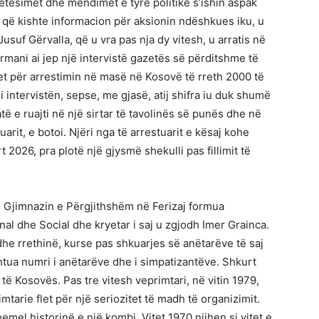
hqetësimet dhe mendimet e tyre politike s’ishin aspak
ë që kishte informacion për aksionin ndëshkues iku, u
, Jusuf Gërvalla, që u vra pas nja dy vitesh, u arratis në
ermani ai jep një intervistë gazetës së përditshme të
let për arrestimin në masë në Kosovë të rreth 2000 të
 intervistën, sepse, me gjasë, atij shifra iu duk shumë
ë e ruajti në një sirtar të tavolinës së punës dhe në
tuarit, e botoi. Njëri nga të arrestuarit e kësaj kohe
 2026, pra plotë një gjysmë shekulli pas fillimit të
ë Gjimnazin e Përgjithshëm në Ferizaj formua
nal dhe Social dhe kryetar i saj u zgjodh Imer Grainca.
t dhe rrethinë, kurse pas shkuarjes së anëtarëve të saj
tua numri i anëtarëve dhe i simpatizantëve. Shkurt
të Kosovës. Pas tre vitesh veprimtari, në vitin 1979,
imtarie flet për një seriozitet të madh të organizimit.
mel historinë e një kombi. Vitet 1970 njihen si vitet e