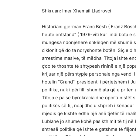
Shkruan: Imer Xhemail Lladrovci
Historiani gjerman Franc Bësh ( Franz Bösch)
heute entstand“ ( 1979-viti kur lindi bota 
mungesa ndonjëherë shkëlqen më shumë se p
ciklonit që do ta ndryshonte botën. Siç e dih
arrestime masive, të mëdha. Titoja ishte end
ç’do të thoshte të shtypesh rininë e një popul
krijuar një përshtypje personale nga vendi 
hotelin “Grand“, presidenti i përjetshëm i Jug
politike, nuk i përfilli shumë ata që e pritën
Titoja e pa se byrokracia dhe oportunistët s
politikës së tij, ndaj dhe u shpreh i kënaqur p
mjedis që kishte edhe një anë tjetër të realite
Lublanë jo shumë kohë pas kthimit të tij në B
shtresë politike që ishte e gatshme të flijon