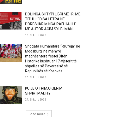
DOLI NGA SHTYPI LIBRI MË I RI ME
TITULL:“ DISA LETRA NË
DORËSHKRIM NGA RAFI HALILI“
ME AUTOR AGIM SYLEJMANI
16. Shkurt 2025
Shoqata Humanitare “Rrufeja” në
Moosburg, në mënyrë
madhështore festoi Ditën
Historike kushtuar 17-vjetorit të
shpalljes së Pavarësisë së
Republikës së Kosovës.
20. Shkurt 2025
KU JE O TRIM,O QERIM
SHPIRTMADHI?
27. Shkurt 2025
Load more