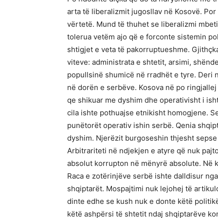
arta të liberalizmit jugosllav në Kosovë. Por 
vërtetë. Mund të thuhet se liberalizmi mbet
tolerua vetëm ajo që e forconte sistemin poli
shtigjet e veta të pakorruptueshme. Gjithçka
viteve: administrata e shtetit, arsimi, shën
popullsinë shumicë në rradhët e tyre. Deri n
në dorën e serbëve. Kosova në po ringjallej 
qe shikuar me dyshim dhe operativisht i ish
cila ishte pothuajse etnikisht homogjene. Se
punëtorët operativ ishin serbë. Qenia shqipt
dyshim. Njerëzit burgoseshin thjesht sepse 
Arbitrariteti në ndjekjen e atyre që nuk paj
absolut korrupton në mënyrë absolute. Në kë
Raca e zotërinjëve serbë ishte dalldisur nga 
shqiptarët. Mospajtimi nuk lejohej të artik
dinte edhe se kush nuk e donte këtë politik
këtë ashpërsi të shtetit ndaj shqiptarëve ko