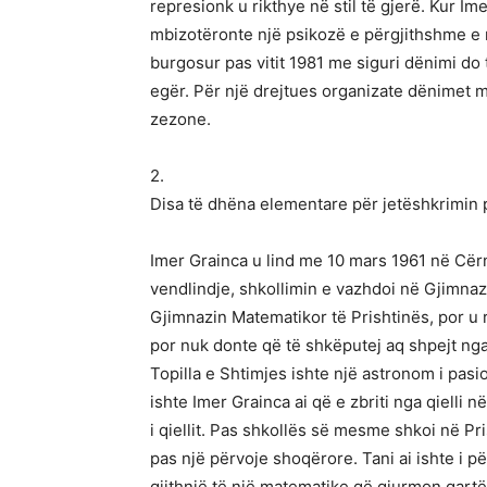
represionk u rikthye në stil të gjerë. Kur I
mbizotëronte një psikozë e përgjithshme e n
burgosur pas vitit 1981 me siguri dënimi do
egër. Për një drejtues organizate dënimet 
zezone.
2.
Disa të dhëna elementare për jetëshkrimin p
Imer Grainca u lind me 10 mars 1961 në Cërnil
vendlindje, shkollimin e vazhdoi në Gjimnaz
Gjimnazin Matematikor të Prishtinës, por u r
por nuk donte që të shkëputej aq shpejt nga r
Topilla e Shtimjes ishte një astronom i pas
ishte Imer Grainca ai që e zbriti nga qielli n
i qiellit. Pas shkollës së mesme shkoi në P
pas një përvoje shoqërore. Tani ai ishte i p
gjithnjë të një matematike që gjurmon qartë