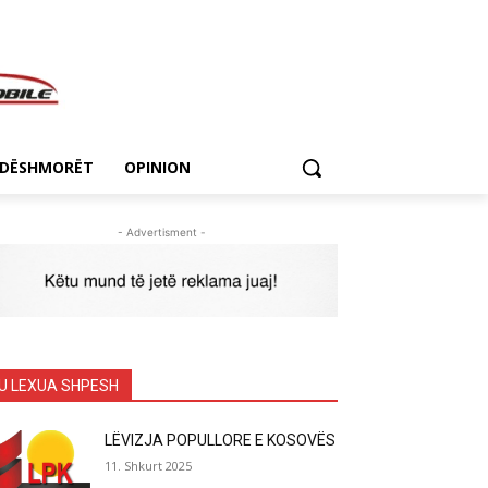
DËSHMORËT
OPINION
- Advertisment -
U LEXUA SHPESH
LËVIZJA POPULLORE E KOSOVËS
11. Shkurt 2025