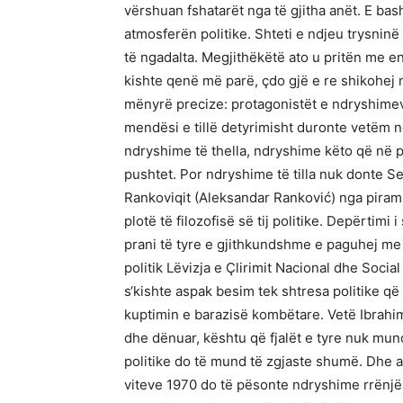
vërshuan fshatarët nga të gjitha anët. E ba
atmosferën politike. Shteti e ndjeu trysninë 
të ngadalta. Megjithëkëtë ato u pritën me e
kishte qenë më parë, çdo gjë e re shikohej
mënyrë precize: protagonistët e ndryshimev
mendësi e tillë detyrimisht duronte vetëm n
ndryshime të thella, ndryshime këto që në 
pushtet. Por ndryshime të tilla nuk donte Se
Rankoviqit (Aleksandar Ranković) nga piram
plotë të filozofisë së tij politike. Depërtimi 
prani të tyre e gjithkundshme e paguhej me h
politik Lëvizja e Çlirimit Nacional dhe Soci
s‘kishte aspak besim tek shtresa politike 
kuptimin e barazisë kombëtare. Vetë Ibrahi
dhe dënuar, kështu që fjalët e tyre nuk mun
politike do të mund të zgjaste shumë. Dhe as
viteve 1970 do të pësonte ndryshime rrënjë