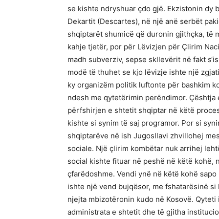
se kishte ndryshuar çdo gjë. Ekzistonin dy bo
Dekartit (Descartes), në një anë serbët paki
shqiptarët shumicë që duronin gjithçka, të m
kahje tjetër, por për Lëvizjen për Çlirim Nac
madh subverziv, sepse skllevërit në fakt s‘
modë të thuhet se kjo lëvizje ishte një zgja
ky organizëm politik luftonte për bashkim ko
ndesh me qytetërimin perëndimor. Çështja 
përfshirjen e shtetit shqiptar në këtë proces
kishte si synim të saj programor. Por si syn
shqiptarëve në ish Jugosllavi zhvillohej me
sociale. Një çlirim kombëtar nuk arrihej leh
social kishte fituar në peshë në këtë kohë, n
çfarëdoshme. Vendi ynë në këtë kohë sapo kis
ishte një vend bujqësor, me fshatarësinë si
njejta mbizotëronin kudo në Kosovë. Qyteti is
administrata e shtetit dhe të gjitha instituci