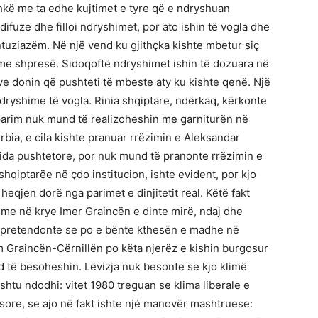
shkë me ta edhe kujtimet e tyre që e ndryshuan
difuze dhe filloi ndryshimet, por ato ishin të vogla dhe
ntuziazëm. Në një vend ku gjithçka kishte mbetur siç
 me shpresë. Sidoqoftë ndryshimet ishin të dozuara në
e donin që pushteti të mbeste aty ku kishte qenë. Një
dryshime të vogla. Rinia shqiptare, ndërkaq, kërkonte
parim nuk mund të realizoheshin me garniturën në
rbia, e cila kishte pranuar rrëzimin e Aleksandar
ida pushtetore, por nuk mund të pranonte rrëzimin e
i shqiptarëe në çdo institucion, ishte evident, por kjo
eqjen dorë nga parimet e dinjitetit real. Këtë fakt
al me në krye Imer Graincën e dinte mirë, ndaj dhe
që pretendonte se po e bënte kthesën e madhe në
m Graincën-Cërnillën po këta njerëz e kishin burgosur
d të besoheshin. Lëvizja nuk besonte se kjo klimë
htu ndodhi: vitet 1980 treguan se klima liberale e
sore, se ajo në fakt ishte njė manovër mashtruese: