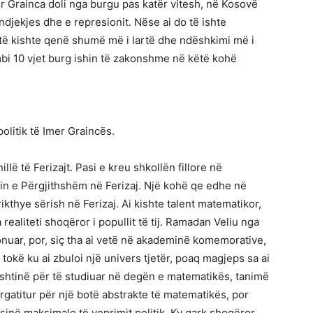
mer Grainca doli nga burgu pas katër vitesh, në Kosovë
djekjes dhe e represionit. Nëse ai do të ishte
 të kishte qenë shumë më i lartë dhe ndëshkimi më i
mbi 10 vjet burg ishin të zakonshme në këtë kohë
olitik të Imer Graincës.
lë të Ferizajt. Pasi e kreu shkollën fillore në
in e Përgjithshëm në Ferizaj. Një kohë qe edhe në
ikthye sërish në Ferizaj. Ai kishte talent matematikor,
ealiteti shoqëror i popullit të tij. Ramadan Veliu nga
ionuar, por, siç tha ai vetë në akademinë komemorative,
ë tokë ku ai zbuloi një univers tjetër, poaq magjeps sa ai
rishtinë për të studiuar në degën e matematikës, tanimë
ërgatitur për një botë abstrakte të matematikës, por
sinë maksimale të veprimit politik. Ky qark shoqëror