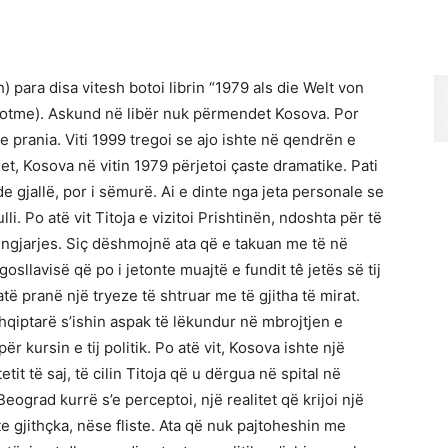
 para disa vitesh botoi librin “1979 als die Welt von
e sotme). Askund në libër nuk përmendet Kosova. Por
rania. Viti 1999 tregoi se ajo ishte në qendrën e
et, Kosova në vitin 1979 përjetoi çaste dramatike. Pati
e gjallë, por i sëmurë. Ai e dinte nga jeta personale se
li. Po atë vit Titoja e vizitoi Prishtinën, ndoshta për të
i ngjarjes. Siç dëshmojnë ata që e takuan me të në
osllavisë që po i jetonte muajtë e fundit tê jetës së tij
 atë pranë një tryeze të shtruar me të gjitha të mirat.
hqiptarë s’ishin aspak të lëkundur në mbrojtjen e
ër kursin e tij politik. Po atë vit, Kosova ishte një
tit të saj, të cilin Titoja që u dërgua në spital në
eograd kurrë s’e perceptoi, një realitet që krijoi një
te gjithçka, nëse fliste. Ata që nuk pajtoheshin me