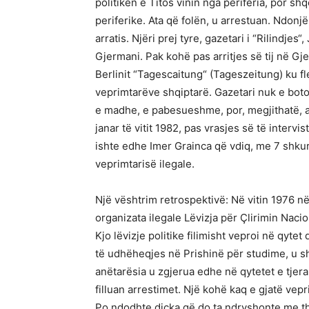
politikën e Titos vinin nga periferia, por s
periferike. Ata që folën, u arrestuan. Ndonj
arratis. Njëri prej tyre, gazetari i “Rilindjes“
Gjermani. Pak kohë pas arritjes së tij në Gj
Berlinit “Tagescaitung“ (Tageszeitung) ku f
veprimtarëve shqiptarë. Gazetari nuk e botoi
e madhe, e pabesueshme, por, megjithatë, at
janar të vitit 1982, pas vrasjes së të intervis
ishte edhe Imer Grainca që vdiq, me 7 shkurt
veprimtarisë ilegale.
Një vështrim retrospektivë: Në vitin 1976 n
organizata ilegale Lëvizja për Çlirimin Nacio
Kjo lëvizje politike filimisht veproi në qyte
të udhëheqjes në Prishinë për studime, u sh
anëtarësia u zgjerua edhe në qytetet e tjera 
filluan arrestimet. Një kohë kaq e gjatë vepr
Po ndodhte diçka që do ta ndryshonte me the