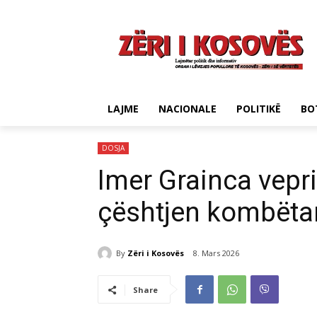
LAJME
NACIONALE
POLITIKË
BO
DOSJA
Imer Grainca vepri
çështjen kombëta
By
Zëri i Kosovës
8. Mars 2026
Share