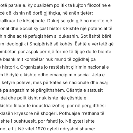
të paralele. Ky dualizëm politik ta kujton filozofinë e
cë që kishin në dorë gjithçka, në anën tjetër:
allkuarit e kësaj bote. Dukej se çdo gjë po merrte një
ional dhe Social ky çast historik kishte një potencial të
ishin dhe aq të pafuqishëm si dukeshin. Sot është bërë
tim ideologjik i Shqipërisë së kohës. Është e vërtetë që
mbëtar, por aspak për një formë të tij që do të biente
e bashkimit kombëtar nuk mund të zgjidhej pa
 historik. Organizata jo rastësisht çlirimin nacional e
im të dytë e kishte edhe emancipimin social. Jeta e
s këtyre poleve, mes përkatësisë nacionale dhe asaj
të pa angazhim të përgjithshëm. Çështja e statusit
daj dhe politikisht nuk ishte një çështje e
hte filluar të industrializohej, por në përgjitthësi
 klasën kryesore në shoqëri. Pothuajse rrethana të
hte i pushtuesit, por fshati jo. Në qytet ishte
onet e tij. Në vitet 1970 qyteti ndryshoi shumë: