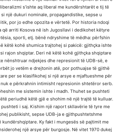
liberalizmi s’ishte aq liberal me kundërshtarët e tij të
i si një dukuri nominale, propagandistike, sepse u
tik, por jo edhe opozita e vërtetë. Por historia ndoqi
 që arriti Kosova në ish Jugosllavi i dedikohet këtyre
detësia, sporti, etj. bënë ndryshime të mëdha: përfshin
ë këtë kohë shumica trajtohej si pakicë: gjithçka ishte
si rajon shqiptar. Deri në këtë kohë gjithçka shqiptare
te nënshtruar ndjekjes dhe represionit të UDB-së, e
rbët jo vetëm e drejtonin atë, por pothuajse të gjithë
are per se klasifikohej si një arsye e mjaftueshme për
nuk e përkrahnin intimisht represionin shtetëror serb.
toheshin me sistemin ishte i madh. Thuhet se pushteti
të periudhë këtë gjë e shohim në një trajtë të kulluar.
pushteti i saj. Kishim një raport skllavërie të tyre me
ulohej publikisht, sepse UDB-ja e gjithpushtetshme
ë kundërshqiptare. Ky fakt i mungesës së pajtimit me
nsiderohej një arsye për burgosje. Në vitet 1970 dukej