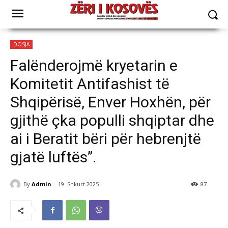
DOSJA
Falënderojmë kryetarin e
Komitetit Antifashist të
Shqipërisë, Enver Hoxhën, për
gjithë çka populli shqiptar dhe
ai i Beratit bëri për hebrenjtë
gjatë luftës”.
By
Admin
19. Shkurt 2025
87