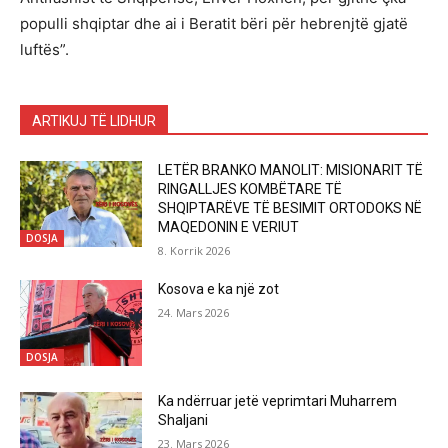
populli shqiptar dhe ai i Beratit bëri për hebrenjtë gjatë
luftës”.
ARTIKUJ TË LIDHUR
LETËR BRANKO MANOLIT: MISIONARIT TË
RINGALLJES KOMBËTARE TË
SHQIPTARËVE TË BESIMIT ORTODOKS NË
MAQEDONIN E VERIUT
DOSJA
8. Korrik 2026
Kosova e ka një zot
24. Mars 2026
DOSJA
Ka ndërruar jetë veprimtari Muharrem
Shaljani
23. Mars 2026