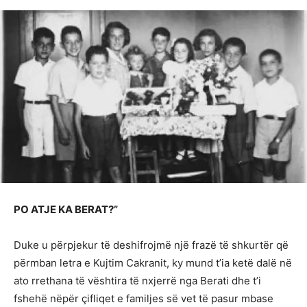
PO ATJE KA BERAT?”
Duke u përpjekur të deshifrojmë një frazë të shkurtër që
përmban letra e Kujtim Cakranit, ky mund t’ia ketë dalë në
ato rrethana të vështira të nxjerrë nga Berati dhe t’i
fshehë nëpër çifliqet e familjes së vet të pasur mbase