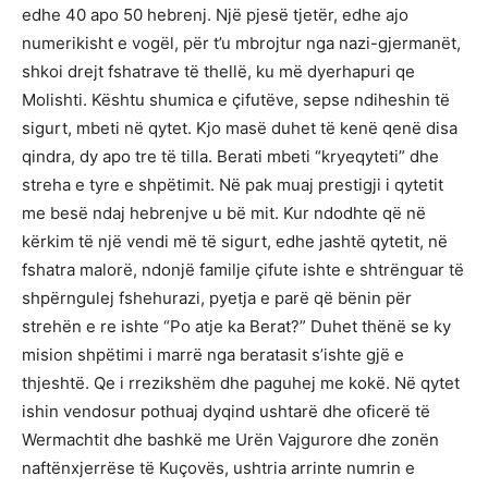
edhe 40 apo 50 hebrenj. Një pjesë tjetër, edhe ajo
numerikisht e vogël, për t’u mbrojtur nga nazi-gjermanët,
shkoi drejt fshatrave të thellë, ku më dyerhapuri qe
Molishti. Kështu shumica e çifutëve, sepse ndiheshin të
sigurt, mbeti në qytet. Kjo masë duhet të kenë qenë disa
qindra, dy apo tre të tilla. Berati mbeti “kryeqyteti” dhe
streha e tyre e shpëtimit. Në pak muaj prestigji i qytetit
me besë ndaj hebrenjve u bë mit. Kur ndodhte që në
kërkim të një vendi më të sigurt, edhe jashtë qytetit, në
fshatra malorë, ndonjë familje çifute ishte e shtrënguar të
shpërngulej fshehurazi, pyetja e parë që bënin për
strehën e re ishte “Po atje ka Berat?” Duhet thënë se ky
mision shpëtimi i marrë nga beratasit s’ishte gjë e
thjeshtë. Qe i rrezikshëm dhe paguhej me kokë. Në qytet
ishin vendosur pothuaj dyqind ushtarë dhe oficerë të
Wermachtit dhe bashkë me Urën Vajgurore dhe zonën
naftënxjerrëse të Kuçovës, ushtria arrinte numrin e