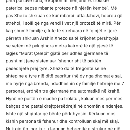
para portave tona, e kuptonim menjëherë: trokiste
paterica, sepse mbante protezë në njërën këmbë”. Më
pas Xhezo shkruan se kur mbaroi lufta Jahovi, hebreu që
strehoi, i solli që nga vendi i vet një protezë të mirë. Për
kaq shumë familje çifute të strehuara në fqinjët e tjerë
përreth shkruan Arshin Xhezo sa të krijohet përshtypja
se vetëm në pak qindra metra katrorë të një pjesë të
lagjes “Murat Çelepi” gjatë periudhës gjermane të
pushtimit janë sistemuar fshehurisht të paktën
pesëdhjetë prej tyre. Xhezo do të tregonte se në
shtëpinë e tyre një ditë papritur (në dy nga dhomat e saj,
me hyrje nga brenda, ndodheshin dy familje hebreje me 7
persona), erdhën tre gjermanë me automatikë në krahë.
Hynë në portën e madhe pa trokitur, kaluan mes për mes
bahçes dhe pastaj drejtpërsëdrejti në dhomën e ndenjes.
Ishte një shqiptar që bënte përkthyesin. Kërkuan mos
kishin persona të fshehur dhe kontrolluan skaj më skaj.
Nuk gjetën, por kur u larguan hebrenjtë e strukur në një