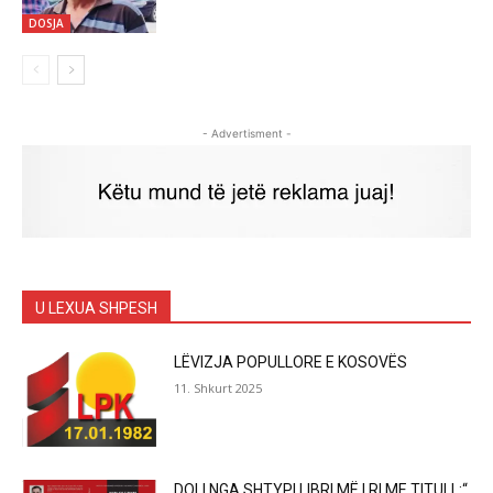
DOSJA
- Advertisment -
U LEXUA SHPESH
LËVIZJA POPULLORE E KOSOVËS
11. Shkurt 2025
DOLI NGA SHTYPI LIBRI MË I RI ME TITULL:“