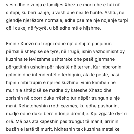
vesh dhe e zonja e familjes Xhezo e mori dhe e futi në
shtëpi, ku bëri banjë, u vesh dhe nisi të hante. Ashtu, në
gjendje njerëzore normale, edhe pse me një ndjenjë turpi
që i dukej në fytyrë, u bë edhe më e hijshme.
Emine Xhezo na tregoi edhe një detaj të panjohur:
përballë shtëpisë së tyre, në rrugë, ishin vazhdimisht dy
kuzhina të lëvizshme ushtarake dhe pesë gjermanë
përgatitnin ushqim për njësitë në terren. Kur mbaronin
gatimin dhe intendentët e tërhiqnin, ata të pestë, pasi
hipnin mbi trupin e njërës kuzhinë, vinin këmbën në
murin e shtëpisë së madhe dy katëshe Xhezo dhe
zbrisnin në oborr duke rrëshqitur nëpër trungun e një
mani. Rehatoheshin rreth çezmës, ku edhe pushonin,
madje edhe duke bërë ndonjë dremitje. Kjo zgjaste dy-tri
orë. Më pas ata kapeshin pas trungut të manit, arrinin
buzën e lartë të murit, hidheshin tek kuzhina metalike