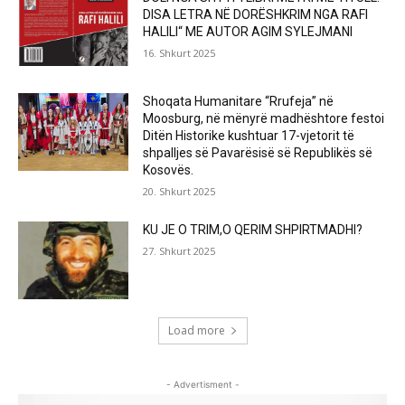
DISA LETRA NË DORËSHKRIM NGA RAFI
HALILI“ ME AUTOR AGIM SYLEJMANI
16. Shkurt 2025
Shoqata Humanitare “Rrufeja” në
Moosburg, në mënyrë madhështore festoi
Ditën Historike kushtuar 17-vjetorit të
shpalljes së Pavarësisë së Republikës së
Kosovës.
20. Shkurt 2025
KU JE O TRIM,O QERIM SHPIRTMADHI?
27. Shkurt 2025
Load more
- Advertisment -