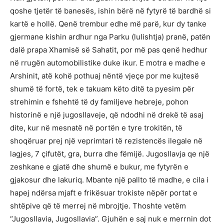
qoshe tjetër të banesës, ishin bërë në fytyrë të bardhë si
kartë e hollë. Qenë trembur edhe më parë, kur dy tanke
gjermane kishin ardhur nga Parku (lulishtja) pranë, patën
dalë prapa Xhamisë së Sahatit, por më pas qenë hedhur
në rrugën automobilistike duke ikur. E motra e madhe e
Arshinit, atë kohë pothuaj nëntë vjeçe por me kujtesë
shumë të fortë, tek e takuam këto ditë ta pyesim për
strehimin e fshehtë të dy familjeve hebreje, pohon
historinë e një jugosllaveje, që ndodhi në drekë të asaj
dite, kur në mesnatë në portën e tyre trokitën, të
shoqëruar prej një veprimtari të rezistencës ilegale në
lagjes, 7 çifutët, gra, burra dhe fëmijë. Jugosllavja qe një
zeshkane e gjatë dhe shumë e bukur, me fytyrën e
gjakosur dhe lakuriq. Mbante një pallto të madhe, e cila i
hapej ndërsa mjaft e frikësuar trokiste nëpër portat e
shtëpive që të merrej në mbrojtje. Thoshte vetëm
“Jugosllavia, Jugosllavia”. Gjuhën e saj nuk e merrnin dot