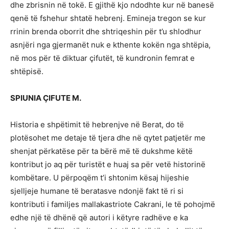
dhe zbrisnin në tokë. E gjithë kjo ndodhte kur në banesë
qenë të fshehur shtatë hebrenj. Emineja tregon se kur
rrinin brenda oborrit dhe shtriqeshin për t’u shlodhur
asnjëri nga gjermanët nuk e kthente kokën nga shtëpia,
në mos për të diktuar çifutët, të kundronin femrat e
shtëpisë.
SPIUNIA ÇIFUTE M.
Historia e shpëtimit të hebrenjve në Berat, do të
plotësohet me detaje të tjera dhe në qytet patjetër me
shenjat përkatëse për ta bërë më të dukshme këtë
kontribut jo aq për turistët e huaj sa për vetë historinë
kombëtare. U përpoqëm t’i shtonim kësaj hijeshie
sjelljeje humane të beratasve ndonjë fakt të ri si
kontributi i familjes mallakastriote Cakrani, le të pohojmë
edhe një të dhënë që autori i këtyre radhëve e ka