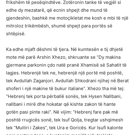
frikshëm të pesëqindtëve. Zotëronin tanke të vegjël si
edhe dy mezatarë, që ecnin shpejt dhe mund të
gjendeshin, bashkë me motoçikletat me kosh e mbi të një
mitroloz trikëmbësh, shumë shpejt para portës së
shtëpisë.
Ka edhe mjaft dëshmi të tjera. Në kumtesën e tij dhjetë
mote më parë Arshin Xhezo, shkruante se “Dy makina
gjermane parkonin çdo natë pranë Xhamisë së Sahatit të
lagjes. Hebrenjë tek ne, hebrenjë një portë më poshtë,
tek Avdullah Zaganjori. Avdullah Shkodrani njihej në Berat
shoferi i një makine të bukur italiane”. Xhezo tha më tej:
“Hebrenj tek porta përballë sonës, tek Hysen Nallbani,
nallbani i mirë dhe hokatar që kishte zakon të hante
gotën pasi pinte raki”. Në vijim: “Hebrenj fare pak më
poshtë rrugicës sonë, tek Isuf Qolja, tregtar ushqimesh
tek “Mulliri i Zakes”, tek Ura e Goricës. Kur Isufi kalonte