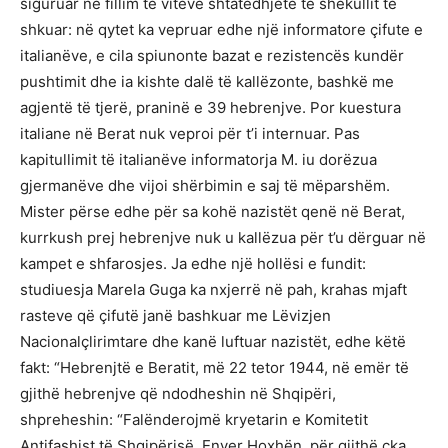
siguruar në fillim të viteve shtatëdhjetë të shekullit të
shkuar: në qytet ka vepruar edhe një informatore çifute e
italianëve, e cila spiunonte bazat e rezistencës kundër
pushtimit dhe ia kishte dalë të kallëzonte, bashkë me
agjentë të tjerë, praninë e 39 hebrenjve. Por kuestura
italiane në Berat nuk veproi për t’i internuar. Pas
kapitullimit të italianëve informatorja M. iu dorëzua
gjermanëve dhe vijoi shërbimin e saj të mëparshëm.
Mister përse edhe për sa kohë nazistët qenë në Berat,
kurrkush prej hebrenjve nuk u kallëzua për t’u dërguar në
kampet e shfarosjes. Ja edhe një hollësi e fundit:
studiuesja Marela Guga ka nxjerrë në pah, krahas mjaft
rasteve që çifutë janë bashkuar me Lëvizjen
Nacionalçlirimtare dhe kanë luftuar nazistët, edhe këtë
fakt: “Hebrenjtë e Beratit, më 22 tetor 1944, në emër të
gjithë hebrenjve që ndodheshin në Shqipëri,
shpreheshin: “Falënderojmë kryetarin e Komitetit
Antifashist të Shqipërisë, Enver Hoxhën, për gjithë çka