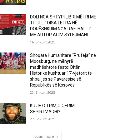
DOLI NGA SHTYPI LIBRI MË I RI ME
TITULL:“ DISA LETRA NË
DORËSHKRIM NGA RAFI HALILI“
ME AUTOR AGIM SYLEJMANI
16. Shkurt 2025
Shoqata Humanitare “Rrufeja” në
Moosburg, në mënyrë
madhështore festoi Ditën
Historike kushtuar 17-vjetorit të
shpalljes së Pavarësisë së
Republikës së Kosovës.
20. Shkurt 2025
KU JE O TRIM,O QERIM
SHPIRTMADHI?
27. Shkurt 2025
Load more