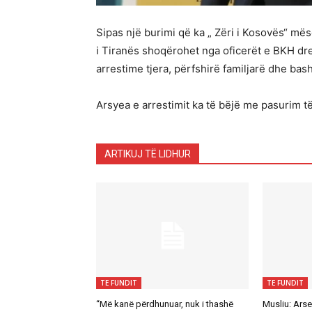
Sipas një burimi që ka „ Zëri i Kosovës“ m
i Tiranës shoqërohet nga oficerët e BKH dre
arrestime tjera, përfshirë familjarë dhe bas
Arsyea e arrestimit ka të bëjë me pasurim 
ARTIKUJ TË LIDHUR
TE FUNDIT
TE FUNDIT
“Më kanë përdhunuar, nuk i thashë
Musliu: Arse