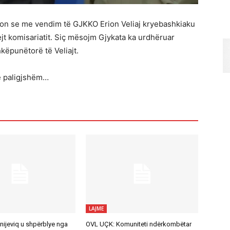
ëson se me vendim të GJKKO Erion Veliaj kryebashkiaku
jt komisariatit. Siç mësojm Gjykata ka urdhëruar
hkëpunëtorë të Veliajt.
të paligjshëm…
LAJME
nijeviq u shpërblye nga
OVL UÇK: Komuniteti ndërkombëtar