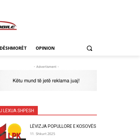
DËSHMORËT
OPINION
- Advertisment -
U LEXUA SHPESH
LËVIZJA POPULLORE E KOSOVËS
11. Shkurt 2025