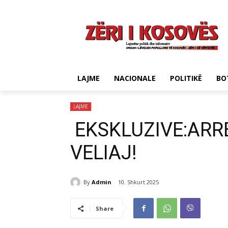
LAJME
NACIONALE
POLITIKË
BO
LAJME
EKSKLUZIVE:ARR
VELIAJ!
By
Admin
10. Shkurt 2025
Share