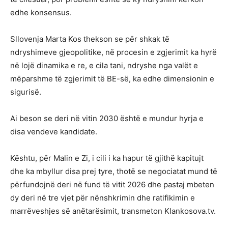
edhe konsensus.
Sllovenja Marta Kos thekson se për shkak të
ndryshimeve gjeopolitike, në procesin e zgjerimit ka hyrë
në lojë dinamika e re, e cila tani, ndryshe nga valët e
mëparshme të zgjerimit të BE-së, ka edhe dimensionin e
sigurisë.
Ai beson se deri në vitin 2030 është e mundur hyrja e
disa vendeve kandidate.
Kështu, për Malin e Zi, i cili i ka hapur të gjithë kapitujt
dhe ka mbyllur disa prej tyre, thotë se negociatat mund të
përfundojnë deri në fund të vitit 2026 dhe pastaj mbeten
dy deri në tre vjet për nënshkrimin dhe ratifikimin e
marrëveshjes së anëtarësimit, transmeton Klankosova.tv.