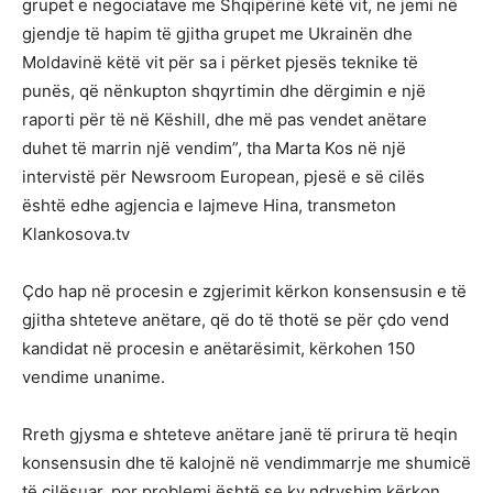
grupet e negociatave me Shqipërinë këtë vit, ne jemi në
gjendje të hapim të gjitha grupet me Ukrainën dhe
Moldavinë këtë vit për sa i përket pjesës teknike të
punës, që nënkupton shqyrtimin dhe dërgimin e një
raporti për të në Këshill, dhe më pas vendet anëtare
duhet të marrin një vendim”, tha Marta Kos në një
intervistë për Newsroom European, pjesë e së cilës
është edhe agjencia e lajmeve Hina, transmeton
Klankosova.tv
Çdo hap në procesin e zgjerimit kërkon konsensusin e të
gjitha shteteve anëtare, që do të thotë se për çdo vend
kandidat në procesin e anëtarësimit, kërkohen 150
vendime unanime.
Rreth gjysma e shteteve anëtare janë të prirura të heqin
konsensusin dhe të kalojnë në vendimmarrje me shumicë
të cilësuar, por problemi është se ky ndryshim kërkon