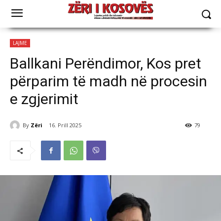
LAJME
Ballkani Perëndimor, Kos pret
përparim të madh në procesin
e zgjerimit
By
Zëri
16. Prill 2025
79