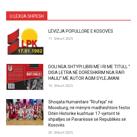
U LEXUA SHPESH
LËVIZJA POPULLORE E KOSOVËS
11. Shkurt 2025
DOLI NGA SHTYPI LIBRI MË I RI ME TITULL:“
DISA LETRA NË DORËSHKRIM NGA RAFI
HALILI“ ME AUTOR AGIM SYLEJMANI
16. Shkurt 2025
Shoqata Humanitare “Rrufeja” në
Moosburg, në mënyrë madhështore festoi
Ditën Historike kushtuar 17-vjetorit të
shpalljes së Pavarësisë së Republikës së
Kosovës.
20. Shkurt 2025