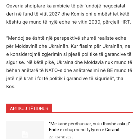
Qeveria shqiptare ka ambicie të përfundojë negociatat
deri në fund të vitit 2027 dhe Komisioni e mbështet këtë,
kështu që mund të hyjë edhe në vitin 2030, përcjell HRT.
“Mendoj se është një perspektivë shumë realiste edhe
për Moldavinë dhe Ukrainën. Kur flasim për Ukrainën, ne
e konsiderojmë zgjerimin si pjesë politike të garancive të
sigurisë. Në këtë pikë, Ukraina dhe Moldavia nuk mund të
bëhen anëtarë të NATO-s dhe anëtarësimi në BE mund të
jetë një krah i fortë politik i garancive të sigurisë”, tha
Kos.
ARTIKUJ TË LIDHUR
“Më kanë përdhunuar, nuk i thashë askujt”:
Ende e mbaj mend fytyrën e Goranit
22. Korrik 2025