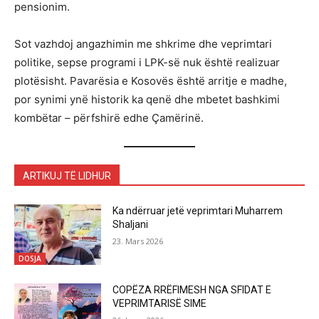
pensionim.
Sot vazhdoj angazhimin me shkrime dhe veprimtari
politike, sepse programi i LPK-së nuk është realizuar
plotësisht. Pavarësia e Kosovës është arritje e madhe,
por synimi ynë historik ka qenë dhe mbetet bashkimi
kombëtar – përfshirë edhe Çamërinë.
ARTIKUJ TË LIDHUR
Ka ndërruar jetë veprimtari Muharrem
Shaljani
23. Mars 2026
DOSJA
COPËZA RRËFIMESH NGA SFIDAT E
VEPRIMTARISË SIME