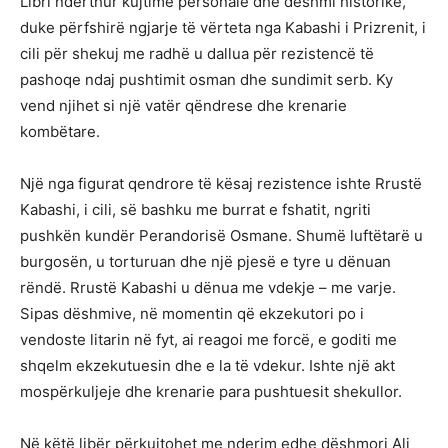
Libri ndërthur kujtime personale dhe dëshmi historike,
duke përfshirë ngjarje të vërteta nga Kabashi i Prizrenit, i
cili për shekuj me radhë u dallua për rezistencë të
pashoqe ndaj pushtimit osman dhe sundimit serb. Ky
vend njihet si një vatër qëndrese dhe krenarie
kombëtare.
Një nga figurat qendrore të kësaj rezistence ishte Rrustë
Kabashi, i cili, së bashku me burrat e fshatit, ngriti
pushkën kundër Perandorisë Osmane. Shumë luftëtarë u
burgosën, u torturuan dhe një pjesë e tyre u dënuan
rëndë. Rrustë Kabashi u dënua me vdekje – me varje.
Sipas dëshmive, në momentin që ekzekutori po i
vendoste litarin në fyt, ai reagoi me forcë, e goditi me
shqelm ekzekutuesin dhe e la të vdekur. Ishte një akt
mos­përkuljeje dhe krenarie para pushtuesit shekullor.
Në këtë libër përkujtohet me nderim edhe dëshmori Ali