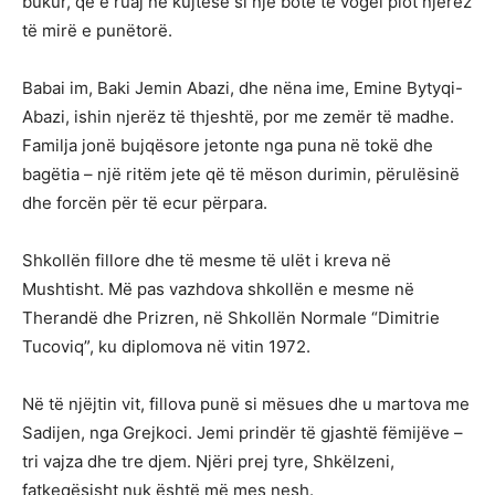
bukur, që e ruaj në kujtesë si një botë të vogël plot njerëz
të mirë e punëtorë.
Babai im, Baki Jemin Abazi, dhe nëna ime, Emine Bytyqi-
Abazi, ishin njerëz të thjeshtë, por me zemër të madhe.
Familja jonë bujqësore jetonte nga puna në tokë dhe
bagëtia – një ritëm jete që të mëson durimin, përulësinë
dhe forcën për të ecur përpara.
Shkollën fillore dhe të mesme të ulët i kreva në
Mushtisht. Më pas vazhdova shkollën e mesme në
Therandë dhe Prizren, në Shkollën Normale “Dimitrie
Tucoviq”, ku diplomova në vitin 1972.
Në të njëjtin vit, fillova punë si mësues dhe u martova me
Sadijen, nga Grejkoci. Jemi prindër të gjashtë fëmijëve –
tri vajza dhe tre djem. Njëri prej tyre, Shkëlzeni,
fatkeqësisht nuk është më mes nesh.