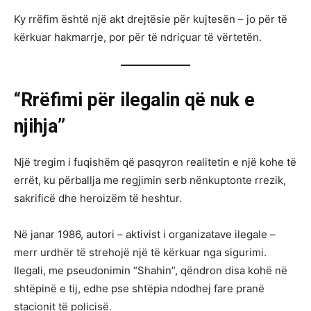
Ky rrëfim është një akt drejtësie për kujtesën – jo për të
kërkuar hakmarrje, por për të ndriçuar të vërtetën.
“Rrëfimi për ilegalin që nuk e
njihja”
Një tregim i fuqishëm që pasqyron realitetin e një kohe të
errët, ku përballja me regjimin serb nënkuptonte rrezik,
sakrificë dhe heroizëm të heshtur.
Në janar 1986, autori – aktivist i organizatave ilegale –
merr urdhër të strehojë një të kërkuar nga sigurimi.
Ilegali, me pseudonimin “Shahin”, qëndron disa kohë në
shtëpinë e tij, edhe pse shtëpia ndodhej fare pranë
stacionit të policisë.