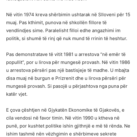
Në vitin 1974 kreva shërbimin ushtarak në Slloveni për 15
muaj. Pas kthimit, punova në shkollën fillore të
vendlindjes sime. Paralelisht filloi edhe angazhimi im
politik, si shumë të rinj që nuk mund të rrinin të heshtur.
Pas demonstratave të vitit 1981 u arrestova “në emër të
popullit”, por u lirova për mungesë provash. Në vitin 1986
u arrestova përsëri pas një bastisjeje të madhe. U mbajta
disa muaj në burgun e Prizrenit dhe u lirova përsëri për
mungesë provash. Si pasojë u përjashtova nga puna për
katër vjet.
E çova çështjen në Gjykatën Ekonomike të Gjakovës, e
cila vendosi në favor timin. Në vitin 1990 u ktheva në
punë, por kushtet politike ishin gjithnjë e më të rënda. Ne
ishim tashmë nën vëzhgimin e shërbimeve sekrete