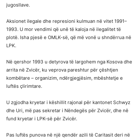
jugosllave.
Aksionet ilegale dhe represioni kulmuan në vitet 1991–
1993. U mor vendimi që unë të kaloja në ilegalitet të
plotë. Isha pjesë e OMLK-së, që më vonë u shndërrua në
LPK.
Në qershor 1993 u detyrova të largohem nga Kosova dhe
arrita në Zvicër, ku veprova pareshtur për çështjen
kombëtare – organizim, ndërgjegjësim, mbështetje e
luftës çlirimtare.
U zgjodha kryetar i këshillit rajonal për kantonet Schwyz
dhe Uri, më pas sekretar i Nëndegës për Zvicër, dhe në
fund kryetar i LPK-së për Zvicër.
Pas luftës punova në një qendër azili të Caritasit deri në