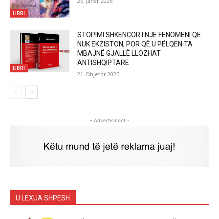
26. Janar 2026
LIBRI
STOPIMI SHKENCOR I NJË FENOMENI QË
NUK EKZISTON, POR QË U PËLQEN TA
MBAJNË GJALLË LLOZHAT
ANTISHQIPTARE
LIBRI
21. Dhjetor 2025
- Advertisment -
U LEXUA SHPESH