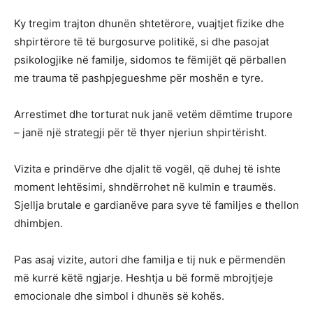
Ky tregim trajton dhunën shtetërore, vuajtjet fizike dhe
shpirtërore të të burgosurve politikë, si dhe pasojat
psikologjike në familje, sidomos te fëmijët që përballen
me trauma të pashpjegueshme për moshën e tyre.
Arrestimet dhe torturat nuk janë vetëm dëmtime trupore
– janë një strategji për të thyer njeriun shpirtërisht.
Vizita e prindërve dhe djalit të vogël, që duhej të ishte
moment lehtësimi, shndërrohet në kulmin e traumës.
Sjellja brutale e gardianëve para syve të familjes e thellon
dhimbjen.
Pas asaj vizite, autori dhe familja e tij nuk e përmendën
më kurrë këtë ngjarje. Heshtja u bë formë mbrojtjeje
emocionale dhe simbol i dhunës së kohës.