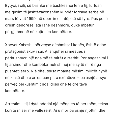
Bytyçi, i cili, së bashku me bashkëshorten e tij, luftuan
me guxim të jashtëzakonshëm kundër forcave serbe në
mars të vitit 1999, në oborrin e shtëpisë së tyre. Pas pesë
orësh qëndrese, ata ranë dëshmorë, duke mbetur
përgjithmonë në kujtesën kombëtare.
Xhevat Kabashi, përveçse dëshmitar i kohës, është edhe
protagonist aktiv i saj. Ai shquhej si mësues i
përkushtuar, një nga më të mirët e rrethit. Por angazhimi i
tij arsimor dhe kombëtar nuk shihej me sy të mirë nga
pushteti serb. Një ditë, teksa mbante mësim, milicët hynë
në klasë dhe e arrestuan para nxënësve – pa asnjë arsye
përveç përkushtimit ndaj dijes dhe të drejtave
kombëtare.
Arrestimi i tij i dytë ndodhi një mëngjes të hershëm, teksa
korrte misër me vëllezërit. Ai u mor pa asnjë njoftim dhe