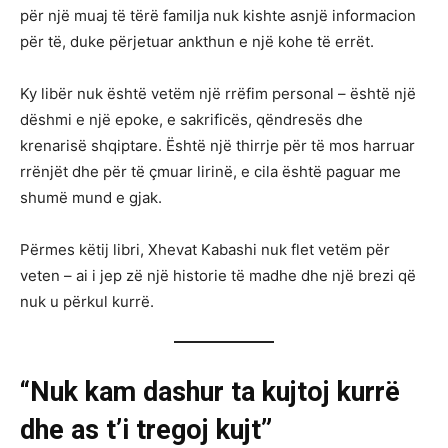
për një muaj të tërë familja nuk kishte asnjë informacion
për të, duke përjetuar ankthun e një kohe të errët.
Ky libër nuk është vetëm një rrëfim personal – është një
dëshmi e një epoke, e sakrificës, qëndresës dhe
krenarisë shqiptare. Është një thirrje për të mos harruar
rrënjët dhe për të çmuar lirinë, e cila është paguar me
shumë mund e gjak.
Përmes këtij libri, Xhevat Kabashi nuk flet vetëm për
veten – ai i jep zë një historie të madhe dhe një brezi që
nuk u përkul kurrë.
“Nuk kam dashur ta kujtoj kurrë
dhe as t’i tregoj kujt”