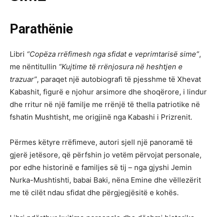
Parathënie
Libri
“Copëza rrëfimesh nga sfidat e veprimtarisë sime”
,
me nëntitullin
“Kujtime të rrënjosura në heshtjen e
trazuar”
, paraqet një autobiografi të pjesshme të Xhevat
Kabashit, figurë e njohur arsimore dhe shoqërore, i lindur
dhe rritur në një familje me rrënjë të thella patriotike në
fshatin Mushtisht, me origjinë nga Kabashi i Prizrenit.
Përmes këtyre rrëfimeve, autori sjell një panoramë të
gjerë jetësore, që përfshin jo vetëm përvojat personale,
por edhe historinë e familjes së tij – nga gjyshi Jemin
Nurka-Mushtishti, babai Baki, nëna Emine dhe vëllezërit
me të cilët ndau sfidat dhe përgjegjësitë e kohës.