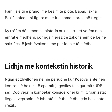
Familja e tij e pranoi me besim të plotë. Babai, “axha
Baki”, shfaqet si figura më e fuqishme morale në tregim.
Ky rrëfim dëshmon se historia nuk shkruhet vetëm nga
emrat e mëdhenj, por nga njerëzit e zakonshëm që bëjnë
sakrifica të jashtëzakonshme për ideale të mëdha.
Lidhja me kontekstin historik
Ngjarjet zhvillohen në një periudhë kur Kosova ishte nën
kontroll të hekurt të aparatit jugosllav të sigurimit (UDB-
së). Çdo veprim kombëtar konsiderohej krim. Organizatat
ilegale vepronin në fshehtësi të thellë dhe çdo hap ishte
rrezik.