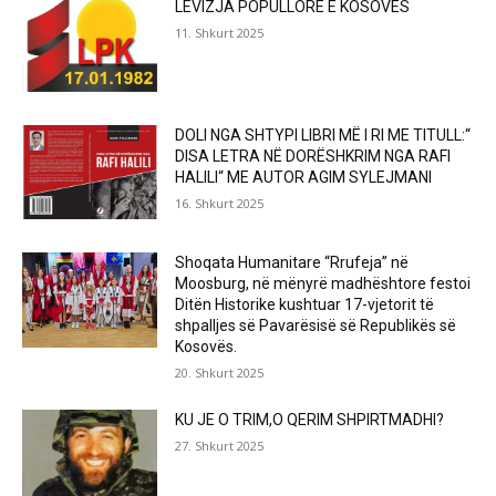
LËVIZJA POPULLORE E KOSOVËS
11. Shkurt 2025
DOLI NGA SHTYPI LIBRI MË I RI ME TITULL:“
DISA LETRA NË DORËSHKRIM NGA RAFI
HALILI“ ME AUTOR AGIM SYLEJMANI
16. Shkurt 2025
Shoqata Humanitare “Rrufeja” në
Moosburg, në mënyrë madhështore festoi
Ditën Historike kushtuar 17-vjetorit të
shpalljes së Pavarësisë së Republikës së
Kosovës.
20. Shkurt 2025
KU JE O TRIM,O QERIM SHPIRTMADHI?
27. Shkurt 2025