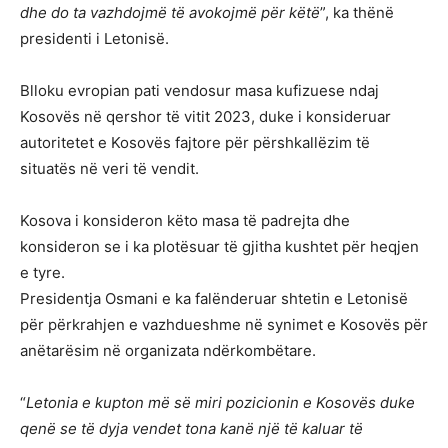
dhe do ta vazhdojmë të avokojmë për këtë
”, ka thënë
presidenti i Letonisë.
Blloku evropian pati vendosur masa kufizuese ndaj
Kosovës në qershor të vitit 2023, duke i konsideruar
autoritetet e Kosovës fajtore për përshkallëzim të
situatës në veri të vendit.
Kosova i konsideron këto masa të padrejta dhe
konsideron se i ka plotësuar të gjitha kushtet për heqjen
e tyre.
Presidentja Osmani e ka falënderuar shtetin e Letonisë
për përkrahjen e vazhdueshme në synimet e Kosovës për
anëtarësim në organizata ndërkombëtare.
“
Letonia e kupton më së miri pozicionin e Kosovës duke
qenë se të dyja vendet tona kanë një të kaluar të