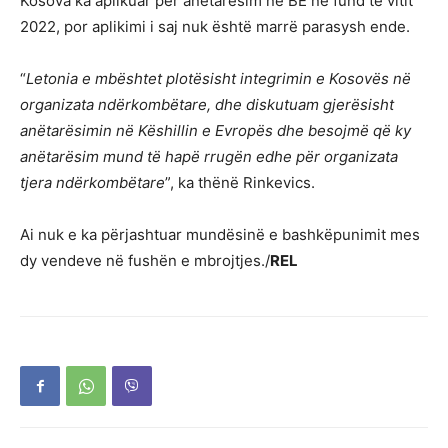
Kosova ka aplikuar për anëtarësim në BE në fund të vitit
2022, por aplikimi i saj nuk është marrë parasysh ende.
“
Letonia e mbështet plotësisht integrimin e Kosovës në
organizata ndërkombëtare, dhe diskutuam gjerësisht
anëtarësimin në Këshillin e Evropës dhe besojmë që ky
anëtarësim mund të hapë rrugën edhe për organizata
tjera ndërkombëtare
”, ka thënë Rinkevics.
Ai nuk e ka përjashtuar mundësinë e bashkëpunimit mes
dy vendeve në fushën e mbrojtjes./
REL