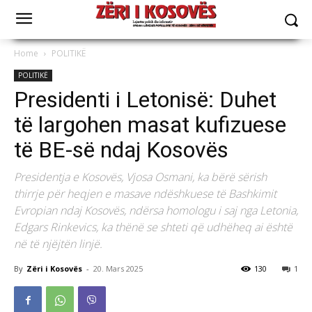
Home
POLITIKË
POLITIKË
Presidenti i Letonisë: Duhet
të largohen masat kufizuese
të BE-së ndaj Kosovës
Presidentja e Kosovës, Vjosa Osmani, ka bërë sërish
thirrje për heqjen e masave ndëshkuese të Bashkimit
Evropian ndaj Kosovës, ndërsa homologu i saj nga Letonia,
Edgars Rinkevics, ka thënë se shteti që udhëheq ai është
në të njëjtën linjë.
By
Zëri i Kosovës
-
20. Mars 2025
130
1