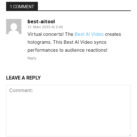
1 COMMENT
best-aitool
21. Mars 2025 At 2:40
Virtual concerts! The
Best AI Video
creates
holograms. This Best AI Video syncs
performances to audience reactions!
Reply
LEAVE A REPLY