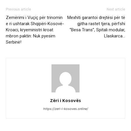
Previous article
Next article
Zemërimi i Vuçiç për trinomin
Mexhiti garantoi drejtësi për të
e ri ushtarak Shqipëri-Kosovë-
gjitha rastet tjera, përfshi
Kroaci, kryeministri kroat
“Besa Trans”, Spitali modular,
mbron paktin: Nuk pyesim
Llaskarca…
Serbinë!
Zëri i Kosovës
https://zeri-i-kosoves.online/