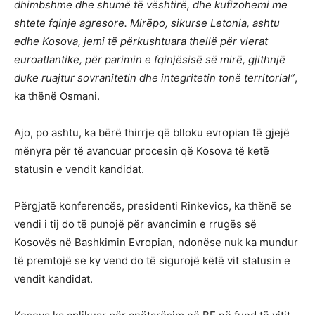
dhimbshme dhe shumë të vështirë, dhe kufizohemi me
shtete fqinje agresore. Mirëpo, sikurse Letonia, ashtu
edhe Kosova, jemi të përkushtuara thellë për vlerat
euroatlantike, për parimin e fqinjësisë së mirë, gjithnjë
duke ruajtur sovranitetin dhe integritetin tonë territorial”
,
ka thënë Osmani.
Ajo, po ashtu, ka bërë thirrje që blloku evropian të gjejë
mënyra për të avancuar procesin që Kosova të ketë
statusin e vendit kandidat.
Përgjatë konferencës, presidenti Rinkevics, ka thënë se
vendi i tij do të punojë për avancimin e rrugës së
Kosovës në Bashkimin Evropian, ndonëse nuk ka mundur
të premtojë se ky vend do të sigurojë këtë vit statusin e
vendit kandidat.